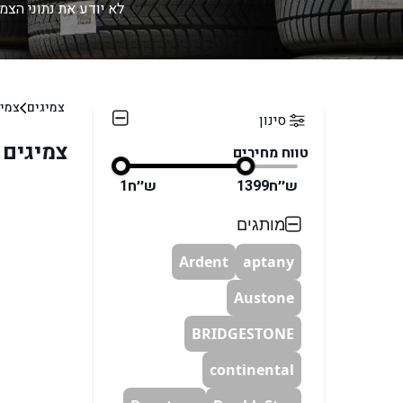
לא יודע את נתוני הצמ
צמיגים
צמיג
סינון
צמיגים 
טווח מחירים
ש׳׳ח1399
ש׳׳ח1
מותגים
Ardent
aptany
Austone
BRIDGESTONE
continental