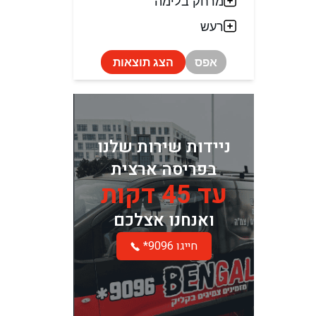
מרחק בלימה
רעש
אפס
הצג תוצאות
ניידות שירות שלנו
בפריסה ארצית
עד 45 דקות
ואנחנו אצלכם
*חייגו 9096