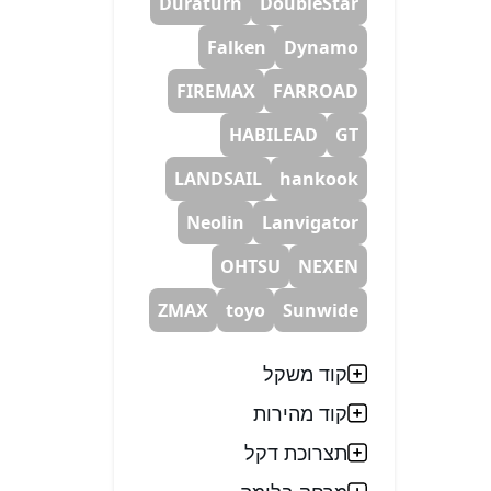
Duraturn
DoubleStar
Falken
Dynamo
FIREMAX
FARROAD
HABILEAD
GT
LANDSAIL
hankook
Neolin
Lanvigator
OHTSU
NEXEN
ZMAX
toyo
Sunwide
קוד משקל
קוד מהירות
תצרוכת דקל