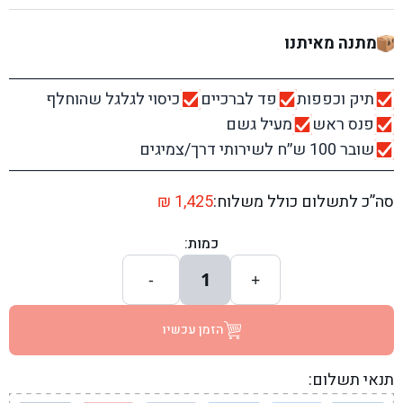
מתנה מאיתנו
תיק וכפפות
פד לברכיים
כיסוי לגלגל שהוחלף
פנס ראש
מעיל גשם
שובר 100 ש׳׳ח לשירותי דרך/צמיגים
סה”כ לתשלום כולל משלוח:
1,425
₪
כמות:
1
-
+
הזמן עכשיו
תנאי תשלום: