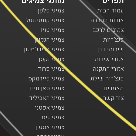
תפריט
מותגי צמיגים
עמוד הבית
צמיגי פלקן
אודות החברה
צמיגי קונטיננטל
צמיגים לרכב
צמיגי טויו
פנצ’ריות
צמיגי הנקוק
שירותי דרך
צמיגי ברידג’סטון
אזורי שירות
צמיגי נקסן
אזורי התקנה
צמיגי פרוד
פנצ’ריה שילת
צמיגי פיירמקס
מאמרים
צמיגי סאן ווייד
צור קשר
צמיגי האביליד
צמיגי אפטני
צמיגי גיטי
צמיגי אסטון