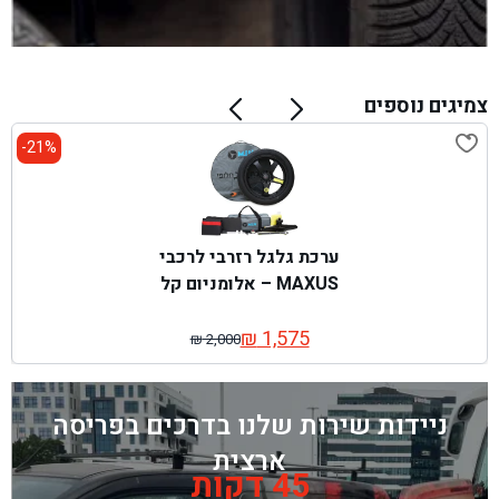
צמיגים נוספים
21%-
ערכת גלגל רזרבי לרכבי
MAXUS – אלומניום קל
₪
1,575
₪
2,000
המחיר
המחיר
המקורי
הנוכחי
היה:
הוא:
ניידות שירות שלנו בדרכים בפריסה
₪ 2,000.
₪ 1,575.
ארצית
45 דקות