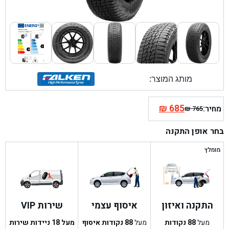
מותג המוצר:
₪
685
מחיר:
₪
765
המחיר
המחיר
הנוכחי
המקורי
בחר אופן התקנה
היה:
הוא:
₪ 765.
₪ 685.
מומלץ
התקנה ואיזון
איסוף עצמי
שירות VIP
מעל
88
נקודות
מעל
88
נקודות איסוף
מעל 18 ניידות שירות