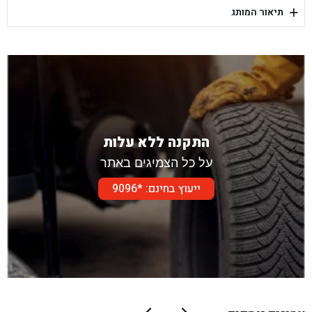
+
תיאור המותג
בן גל - דור אלון הר טוב - בית שמש
התקנה ללא עלות
על כל הצמיגים באתר
ייעוץ בחינם: *9096