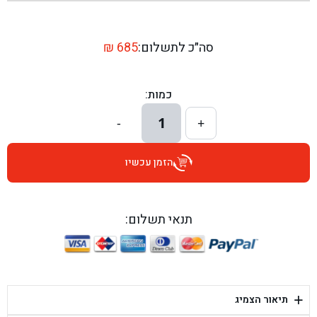
בן גל - שדרות יצחק רבין 1, באר יעקב - באר יעקב
בן גל - דרך השבעה 20, אזור - אזור
סה״כ לתשלום:
685
₪
בן גל - הכוזרי 1, תל אביב - תל אביב
כמות:
בן גל - הרצל 6, גדרה - גדרה
1
-
+
בן גל - שדרות דוד בן גוריון 8, באר שבע - באר שבע
הזמן עכשיו
בן גל - אוסלו 5, שדרות - שדרות
בן גל - תחנת אלון, ערד - ערד
תנאי תשלום:
בן גל - היובלים 26, הוד השרון - הוד השרון
בן גל - קלמן גבריאלוב 41, רחובות - רחובות
+
תיאור הצמיג
בן גל - יפת 88, תל אביב יפו - תל אביב