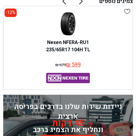
צמיגים נוספים
12%-
Nexen NFERA-RU1
235/65R17 104H TL
₪
599
₪
679
המחיר
המחיר
המקורי
הנוכחי
היה:
הוא:
₪ 679.
₪ 599.
ניידות שירות שלנו בדרכים בפריסה
ארצית
45 דקות
ונחליף את הצמיג ברכב