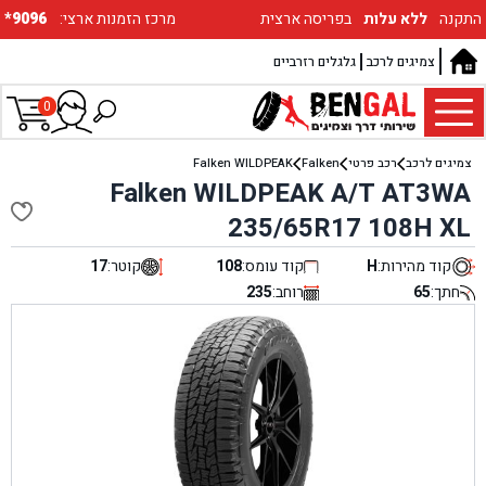
התקנה
ללא עלות
בפריסה ארצית
:מרכז הזמנות ארצי
*9096
צמיגים לרכב
גלגלים רזרביים
0
צמיגים לרכב
רכב פרטי
Falken
Falken WILDPEAK
Falken WILDPEAK A/T AT3WA
235/65R17 108H XL
קוד מהירות:
H
קוד עומס:
108
קוטר:
17
חתך:
65
רוחב:
235