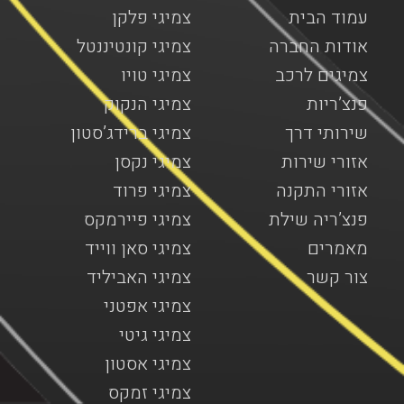
עמוד הבית
צמיגי פלקן
אודות החברה
צמיגי קונטיננטל
צמיגים לרכב
צמיגי טויו
פנצ’ריות
צמיגי הנקוק
שירותי דרך
צמיגי ברידג’סטון
אזורי שירות
צמיגי נקסן
אזורי התקנה
צמיגי פרוד
פנצ’ריה שילת
צמיגי פיירמקס
מאמרים
צמיגי סאן ווייד
צור קשר
צמיגי האביליד
צמיגי אפטני
צמיגי גיטי
צמיגי אסטון
צמיגי זמקס