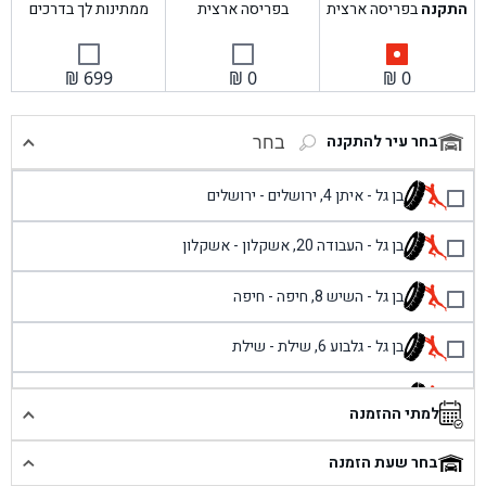
התקנה
בפריסה ארצית
בפריסה ארצית
ממתינות לך בדרכים
₪
699
₪
0
₪
0
בחר עיר להתקנה
בחר
בן גל - איתן 4, ירושלים - ירושלים
בן גל - העבודה 20, אשקלון - אשקלון
בן גל - השיש 8, חיפה - חיפה
בן גל - גלבוע 6, שילת - שילת
בן גל - פוריידיס, כניסה צפונית מול כביש 4 - פרדיס
למתי ההזמנה
בן גל - שכונת אזור תעשייה זעירה, עיילבון - עיילבון
בחר שעת הזמנה