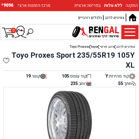
התקנה
ללא עלות
בפריסה ארצית
:מרכז הזמנות ארצי
*9096
צמיגים לרכב
גלגלים רזרביים
0
צמיגים לרכב
רכב פרטי
toyo
Toyo Proxes
Toyo Proxes Sport 235/55R19 105Y
XL
קוד מהירות:
Y
קוד עומס:
105
קוטר:
19
חתך:
55
רוחב:
235