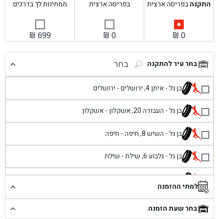
התקנה
בפריסה ארצית
בפריסה ארצית
ממתינות לך בדרכים
₪
699
₪
0
₪
0
בחר עיר להתקנה
בחר
בן גל - איתן 4, ירושלים - ירושלים
בן גל - העבודה 20, אשקלון - אשקלון
בן גל - השיש 8, חיפה - חיפה
בן גל - גלבוע 6, שילת - שילת
בן גל - פוריידיס, כניסה צפונית מול כביש 4 - פרדיס
למתי ההזמנה
בן גל - שכונת אזור תעשייה זעירה, עיילבון - עיילבון
בחר שעת הזמנה