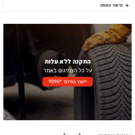
+
תיאור המותג
בן גל - דור אלון הר טוב - בית שמש
התקנה ללא עלות
על כל הצמיגים באתר
ייעוץ בחינם: *9096