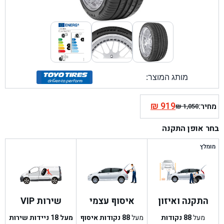
מותג המוצר:
₪
919
מחיר:
₪
1,050
המחיר
המחיר
הנוכחי
המקורי
בחר אופן התקנה
היה:
הוא:
₪ 1,050.
₪ 919.
מומלץ
התקנה ואיזון
איסוף עצמי
שירות VIP
מעל
88
נקודות
מעל
88
נקודות איסוף
מעל 18 ניידות שירות