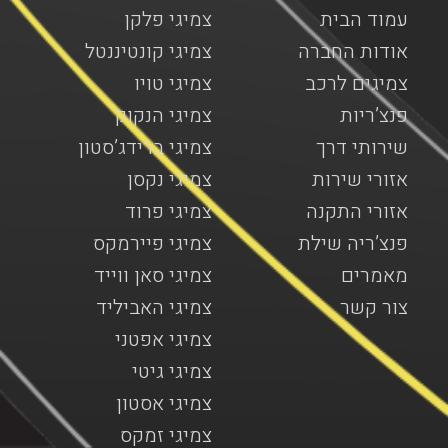
עמוד הבית
צמיגי פלקן
אודות החברה
צמיגי קונטיננטל
צמיגים לרכב
צמיגי טויו
פנצ’ריות
צמיגי הנקוק
שירותי דרך
צמיגי ברידג’סטון
אזורי שירות
צמיגי נקסן
אזורי התקנה
צמיגי פרוד
פנצ’ריה שילת
צמיגי פיירמקס
מאמרים
צמיגי סאן ווייד
צור קשר
צמיגי האביליד
צמיגי אפטני
צמיגי גיטי
צמיגי אסטון
צמיגי זמקס