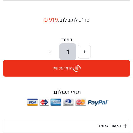
בן גל - שדרות יצחק רבין 1, באר יעקב - באר יעקב
בן גל - דרך השבעה 20, אזור - אזור
סה״כ לתשלום:
919
₪
בן גל - הכוזרי 1, תל אביב - תל אביב
כמות:
בן גל - הרצל 6, גדרה - גדרה
1
-
+
בן גל - שדרות דוד בן גוריון 8, באר שבע - באר שבע
הזמן עכשיו
בן גל - אוסלו 5, שדרות - שדרות
בן גל - תחנת אלון, ערד - ערד
תנאי תשלום:
בן גל - היובלים 26, הוד השרון - הוד השרון
בן גל - קלמן גבריאלוב 41, רחובות - רחובות
+
תיאור הצמיג
בן גל - יפת 88, תל אביב יפו - תל אביב