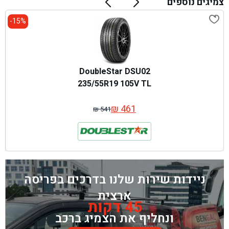
צמיגים נוספים
15%-
DoubleStar DSU02
235/55R19 105V TL
₪
461
₪
541
המחיר
המחיר
המקורי
הנוכחי
היה:
הוא:
₪ 541.
₪ 461.
ניידות שירות שלנו בדרכים בפריסה
ארצית
45 דקות
ונחליף את הצמיג ברכב