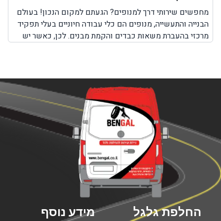
מחפשים שירותי דרך למנופים? הגעתם למקום הנכון! בעולם
הבנייה והתעשייה, מנופים הם כלי עבודה חיוניים בעלי תפקיד
מרכזי בהעברת משאות כבדים והקמת מבנים. לכן, כאשר יש
בעיה כלשהי עם המנוף והוא לא יכול לבצע את עבודתו, חשוב
מאוד לבחור בשירותים מקצועיים שמטרתם היא לאפשר
למנוף להמשיך בפעילות תקינה. חשוב להבין כי בעיות שונות
במנופים עלולות להתרחש בכל זמן, בשעות שבהן ניתן להגיע
למקום שבו אפשר לקבל שירותי תיקון למנופים או באמצע
הדרך בשעות שבהן אין שירותי דרך למנופים. לכן, חשוב
לדעת שחברת BenGal מציעה שירותי דרך למנופים בכל מקום
שבו אתם תקועים עם המנוף. לא משנה אם מדובר על צפון
הארץ, מרכזה, דרום או ירושלים, יצירת קשר עם חברת בן גל
יאפשר לכם לקבל את השירות המבוקש לכם כמה שיותר מהר,
עד המקום שבו אתם נמצאים עם המנוף כאשר כל השירותים
מוצעים על ידי צוות מקצועי ומנוסה המומחה בשירותי דרך
המותאמים למנופים.
החלפת גלגל
מידע נוסף