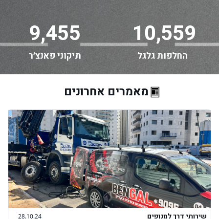
9,455
10,559
החלפות גלגל
תיקוני פאנצ׳ר
מאמרים אחרונים
שירותי דרך למנופים
28.10.24