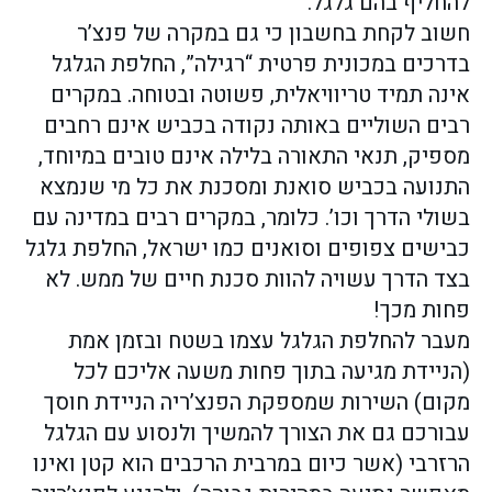
להחליף בהם גלגל.
חשוב לקחת בחשבון כי גם במקרה של פנצ’ר
בדרכים במכונית פרטית “רגילה”, החלפת הגלגל
אינה תמיד טריוויאלית, פשוטה ובטוחה. במקרים
רבים השוליים באותה נקודה בכביש אינם רחבים
מספיק, תנאי התאורה בלילה אינם טובים במיוחד,
התנועה בכביש סואנת ומסכנת את כל מי שנמצא
בשולי הדרך וכו’. כלומר, במקרים רבים במדינה עם
כבישים צפופים וסואנים כמו ישראל, החלפת גלגל
בצד הדרך עשויה להוות סכנת חיים של ממש. לא
פחות מכך!
מעבר להחלפת הגלגל עצמו בשטח ובזמן אמת
(הניידת מגיעה בתוך פחות משעה אליכם לכל
מקום) השירות שמספקת הפנצ’ריה הניידת חוסך
עבורכם גם את הצורך להמשיך ולנסוע עם הגלגל
הרזרבי (אשר כיום במרבית הרכבים הוא קטן ואינו