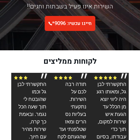
השירות אינו פעיל בשבתות וחגים!!
חייגו עכשיו: 9096*
לקוחות ממליצים
״
״
״
התקשרתי לבן
תודה רבה
התקשרתי לבן
גל, ומאותו רגע
לכם על
גל וכמו
היה ליווי יוצא
השירות.
שהובטח לי
מן הכלל עד
נתקעתי
תוך שעה הכל
ק
הגעת איש
בעליות נס
נגמר. ובאמת
ם
שירות למקום,
הרים ומאז
כך קרה,
תוך כדי
שטלפנתי ועד
שירות מהיר
עבודתו, בסיום
שהגעתם לקח
עם חיוך.