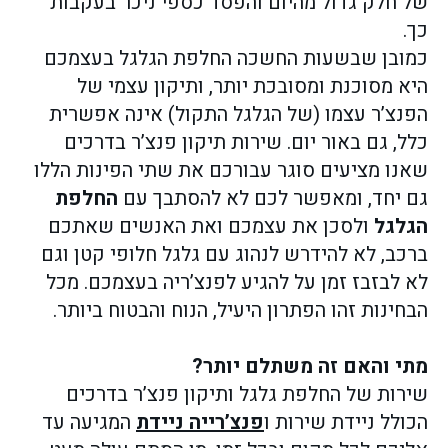
של חלק גדול מהיום והפסד כספי ניכר בעקבות
כך.
כמובן שבשעות החשכה החלפת הגלגל בעצמכם
היא מסוכנת ומסובכת יותר, ותיקון עצמי של
הפנצ’ר עצמו (של הגלגל התקול) אינה אפשרית
כלל, גם באור יום. שירות תיקון פנצ’ר בדרכים
שאנו מציעים סוגר עבורכם את שתי הפינות הללו
גם יחד, ומאפשר לכם לא להסתבך עם
החלפת
הגלגל
ולסכן את עצמכם ואת האנשים שאתכם
ברכב, לא להידרש לנהוג עם גלגל חלופי קטן וגם
לא לבזבז זמן על להגיע לפנצ’ריה בעצמכם. מכל
הבחינות זהו הפתרון היעיל, הנוח והבטוח ביותר.
מתי והאם זה משתלם יותר?
שירות של החלפת גלגל ותיקון פנצ’ר בדרכים
הכולל ניידת שירות ו
פנצ’רייה ניידת
המגיעה עד