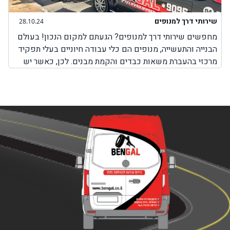
שירותי דרך למנופים
28.10.24
מחפשים שירותי דרך למנופים? הגעתם למקום הנכון! בעולם
הבנייה והתעשייה, מנופים הם כלי עבודה חיוניים בעלי תפקיד
מרכזי בהעברת משאות כבדים והקמת מבנים. לכן, כאשר יש
בעיה כלשהי עם המנוף והוא לא יכול לבצע את עבודתו, חשוב
מאוד לבחור בשירותים מקצועיים שמטרתם היא לאפשר
למנוף להמשיך בפעילות תקינה. חשוב להבין כי בעיות שונות
במנופים עלולות להתרחש בכל זמן, בשעות שבהן ניתן להגיע
למקום שבו אפשר לקבל שירותי תיקון למנופים או באמצע
הדרך בשעות שבהן אין שירותי דרך למנופים. לכן, חשוב
לדעת שחברת BenGal מציעה שירותי דרך למנופים בכל מקום
שבו אתם תקועים עם המנוף. לא משנה אם מדובר על צפון
הארץ, מרכזה, דרום או ירושלים, יצירת קשר עם חברת בן גל
יאפשר לכם לקבל את השירות המבוקש לכם כמה שיותר מהר,
עד המקום שבו אתם נמצאים עם המנוף כאשר כל השירותים
מוצעים על ידי צוות מקצועי ומנוסה המומחה בשירותי דרך
המותאמים למנופים.