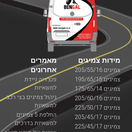
לדעת שחברת BenGal מציעה שירותי דרך למנופים בכל מקום
שבו אתם תקועים עם המנוף. לא משנה אם מדובר על צפון
הארץ, מרכזה, דרום או ירושלים, יצירת קשר עם חברת בן גל
יאפשר לכם לקבל את השירות המבוקש לכם כמה שיותר מהר,
עד המקום שבו אתם נמצאים עם המנוף כאשר כל השירותים
מוצעים על ידי צוות מקצועי ומנוסה המומחה בשירותי דרך
המותאמים למנופים.
מידות צמיגים
מאמרים
אחרונים
צמיגים 205/55/16
צמיגים 195/65/15
פנצ’ריה ניידת
למשאיות
צמיגים 175/65/14
ניהול צמיגים בצי רכב
צמיגים 205/60/16
למשאיות
צמיגים 225/50/17
החלפת 5 צמיגים
צמיגים 205/45/17
למשאיות בדרכים
צמיגים 225/45/17