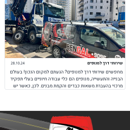
שירותי דרך למנופים
28.10.24
מחפשים שירותי דרך למנופים? הגעתם למקום הנכון! בעולם
הבנייה והתעשייה, מנופים הם כלי עבודה חיוניים בעלי תפקיד
מרכזי בהעברת משאות כבדים והקמת מבנים. לכן, כאשר יש
בעיה כלשהי עם המנוף והוא לא יכול לבצע את עבודתו, חשוב
מאוד לבחור בשירותים מקצועיים שמטרתם היא לאפשר
למנוף להמשיך בפעילות תקינה. חשוב להבין כי בעיות שונות
במנופים עלולות להתרחש בכל זמן, בשעות שבהן ניתן להגיע
למקום שבו אפשר לקבל שירותי תיקון למנופים או באמצע
הדרך בשעות שבהן אין שירותי דרך למנופים. לכן, חשוב