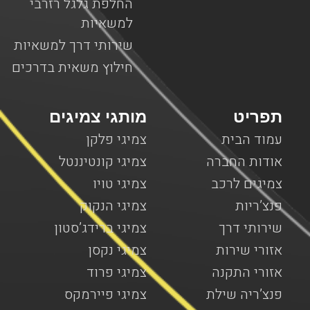
החלפת גלגל רזרבי
למשאיות
שירותי דרך למשאיות
חילוץ משאית בדרכים
תפריט
מותגי צמיגים
עמוד הבית
צמיגי פלקן
אודות החברה
צמיגי קונטיננטל
צמיגים לרכב
צמיגי טויו
פנצ’ריות
צמיגי הנקוק
שירותי דרך
צמיגי ברידג’סטון
אזורי שירות
צמיגי נקסן
אזורי התקנה
צמיגי פרוד
פנצ’ריה שילת
צמיגי פיירמקס