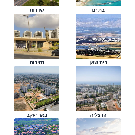
בת ים
שדרות
בית שאן
נתיבות
הרצליה
באר יעקב