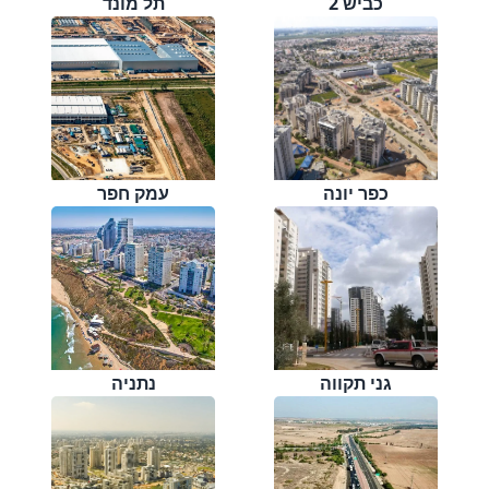
כביש 2
תל מונד
כפר יונה
עמק חפר
גני תקווה
נתניה