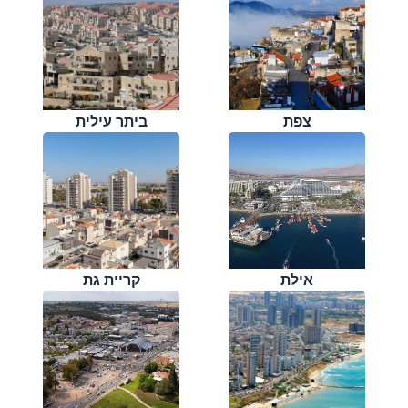
צפת
ביתר עילית
אילת
קריית גת