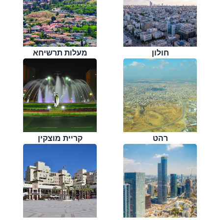
חולון
מעלות תרשיחא
רהט
קריית מוצקין