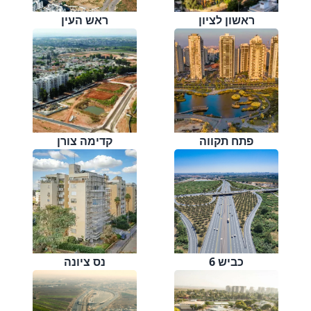
ראשון לציון
ראש העין
פתח תקווה
קדימה צורן
כביש 6
נס ציונה