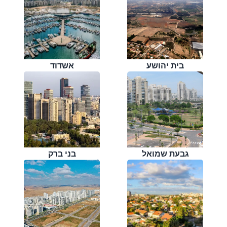
בית יהושע
אשדוד
גבעת שמואל
בני ברק