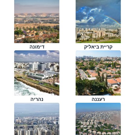
קריית ביאליק
דימונה
רעננה
נהריה