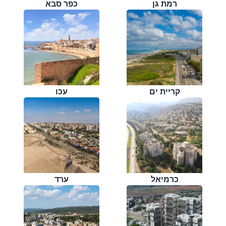
רמת גן
כפר סבא
קריית ים
עכו
כרמיאל
ערד