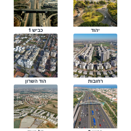
יהוד
כביש 1
רחובות
הוד השרון