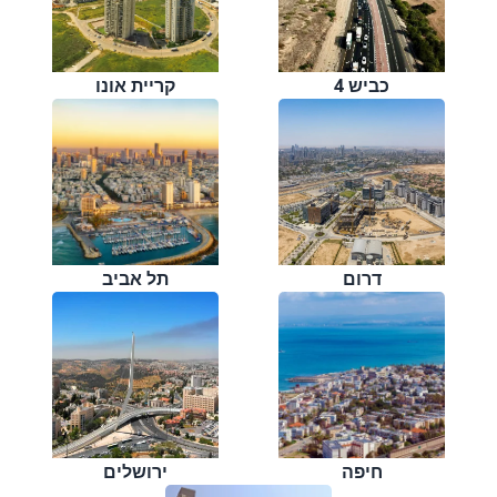
כביש 4
קריית אונו
דרום
תל אביב
חיפה
ירושלים