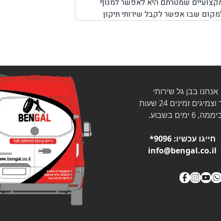
 מקצועיים שמטרתם היא לאפשר למנוף
למקום שבו אפשר לקבל שירותי תיקון
ירותי דרך למנופים. לכן, חשוב לדעת שחברת BenGal מציעה שירותי דרך למנופים בכל מקום שבו אתם תקועים
לקבל את השירות המבוקש לכם כמה שיותר
ותי דרך המותאמים למנופים.
אנחנו בבן גל שירותי
צמיגים זמינים 24 שעות
ממה, 6 ימים בשבוע.
חייגו עכשיו:
9096*
info@bengal.co.il