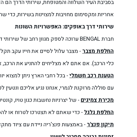
בסביבת העיר השלווה והמטופחת, שירותי הדרך הם הדב
אחריות ומקסימום מחויבות למצוינות בשירות, כדי 
שירותי דרך באופקים: האפשרויות השונות
חברת BENGAL ערוכה לספק מגוון רחב של שירותי דרך באופקים ובסביבתה. בפרט אנחנו מציעים את השירותים הבאים:
החלפת מצבר
כלי הרכב). אם אתם לא מצליחים להתניע את הרכב, אנח
הטענת רכב חשמלי
- בכל רחבי הארץ ניתן למצוא י
עם סוללה מרוקנת לגמרי, אנחנו נגיע אליכם ונטעין 
מכירת צמיגים
- של יצרניות נחשבות כגון טויו, קונטי
החלפת גלגל
- כדי שאתם לא תצטרכו לטרוח או להס
תיקון פנצ'ר
- באמצעות פנצ'ריה ניידת עם ציוד מתק
זמינות גבוהה מסביב לשעון