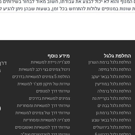
 המנוף והוא לא יכול לבצע את עבודתו, חשוב מאוד לבחור בשירותים
ת שונות במנופים עלולות להתרחש בכל זמן, בשעות שבהן ניתן להגיע 
למנופים או באמצע הדרך בשעות שבהן אין ש
, מרכזה, דרום או ירושלים, יצירת קשר עם חברת בן גל יאפשר לכם 
אשר כל השירותים מוצעים על ידי צוות מקצועי ומנוסה המומחה בשיר
החלפת גלגל
מידע נוסף
החלפת גלגל ברמת השרון
פנצ’ריה ניידת למשאיות
דרך ו
החלפת גלגל בחיפה
ניהול צמיגים בצי רכב למשאיות
בי
החלפת גלגל בבאר יעקב
החלפת 5 צמיגים למשאיות בדרכים
החלפת גלגל במודיעין
שירות של תיקון פנצ’ר למשאית
החלפת גלגל ברמלה
שירותי דרך למנופים
החלפת גלגל בקריית גת
צמיגים למשאיות בדרכים
החלפת גלגל בבת ים
שירותי דרך למשאיות ומסחריות
החלפת גלגל ברמת גן
שירותי דרך של צמיגים למשאיות
החלפת גלגל בבאר שבע
פנצ’ריה למשאיות ומסחריות
החלפת גלגל בירושלים
שירותי דרך למשאיות ואוטובוסים
החלפת גלגל בכביש 6
שירותי דרך לטרקטורים וצמ”ה