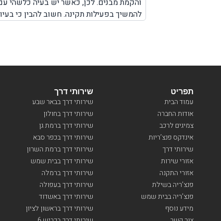
והקמת מבנים. לכן, כאשר יש בעיה כלשהי עם
להמשיך בפעילות תקינה. חשוב להבין כי בעיו
עם המנוף. לא משנה אם מדובר על צפון הארץ
מהר, עד המקום שבו אתם נמצאים עם המנוף כ
תפריט
שירותי דרך
עמוד הבית
שירותי דרך בבאר שבע
אודות החברה
שירותי דרך בחולון
צמיגים לרכב
שירותי דרך ברמת גן
אינדקס פנצ’ריות
שירותי דרך בכפר סבא
שירותי דרך
שירותי דרך ברמת השרון
אזורי שירות
שירותי דרך בבית שמש
אזורי התקנה
שירותי דרך ברמלה
פנצ’ריה בשילת
שירותי דרך בעפולה
פנצ’ריה בבית שמש
שירותי דרך באשדוד
מידע נוסף
שירותי דרך בראשון לציון
צור קשר
שירותי דרך בכביש 6