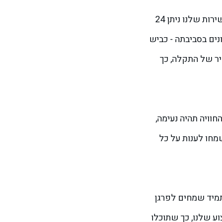
את כל שירותי הדרך הנ"ל תוכלו לקבל מאיתנו בכל זמן שבו אתם זקוקים להם, פרט לשבתות ולחגי ישראל. כלומר, השירות שלנו ניתן 24
נים בסביבתה - כביש
יר של התקלה, כך
וויה תהיה נעימה,
מחו לענות על כל
 מובילה לכך שהלקוחות שלנו תמיד שמחים לפרגן
ע שלנו, כך שתוכלו