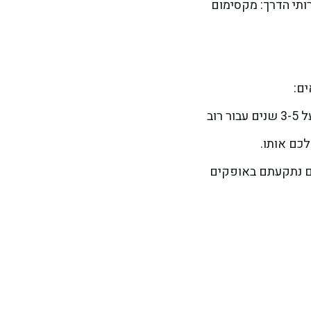
רותי הדרך: מקסימום
- מצבר עלול לסיים את חייו עקב תקלה, פגיעה או בגלל התיישנות (תוחלת החיים של מצברים עומדת על 3-5 שנים עבור רוב
לכם אותו.
אם נתקעתם באופקים