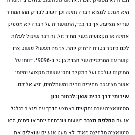
חברה לא מספיק מוכרת או אמינה. חשוב שתזכרו, המטרה
היא אמנם למצוא חברה זמינה וכן חשוב לבדוק מהו המחיר
שהיא מציעה. אך בד בבד, התפשרות על חברה לא מספיק
אמינה או מקצועית בשל מחיר זול, זה דבר שיכול לעלות
לכם ביוקר בטווח הרחוק יותר.
אז מה תעשו? פשוט צרו
קשר עם המרכזייה של חברת בן גל ב-9096*. דווחו על
המיקום שלכם ועל התקלה וחכו שצוות מקצועי ומיומן
אשר מציע גם מחירים נוחים ומשתלמים, יגיע אליכם.
שירותי דרך בבית שאן: לבחור נכון
הסיטואציה שבה נתקעים באמצע הדרך עם פנצ'ר בגלגל
או עם
החלפת מצבר
בשעות שגרתיות יותר או פחות, היא
סיטואציה מלחיצה מאוד. לא מעט אנשים שואלים את