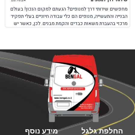
מחפשים שירותי דרך למנופים? הגעתם למקום הנכון! בעולם
הבנייה והתעשייה, מנופים הם כלי עבודה חיוניים בעלי תפקיד
מרכזי בהעברת משאות כבדים והקמת מבנים. לכן, כאשר יש
בעיה כלשהי עם המנוף והוא לא יכול לבצע את עבודתו, חשוב
מאוד לבחור בשירותים מקצועיים שמטרתם היא לאפשר
למנוף להמשיך בפעילות תקינה. חשוב להבין כי בעיות שונות
במנופים עלולות להתרחש בכל זמן, בשעות שבהן ניתן להגיע
למקום שבו אפשר לקבל שירותי תיקון למנופים או באמצע
הדרך בשעות שבהן אין שירותי דרך למנופים. לכן, חשוב
לדעת שחברת BenGal מציעה שירותי דרך למנופים בכל מקום
שבו אתם תקועים עם המנוף. לא משנה אם מדובר על צפון
הארץ, מרכזה, דרום או ירושלים, יצירת קשר עם חברת בן גל
יאפשר לכם לקבל את השירות המבוקש לכם כמה שיותר מהר,
עד המקום שבו אתם נמצאים עם המנוף כאשר כל השירותים
מוצעים על ידי צוות מקצועי ומנוסה המומחה בשירותי דרך
המותאמים למנופים.
החלפת גלגל
מידע נוסף