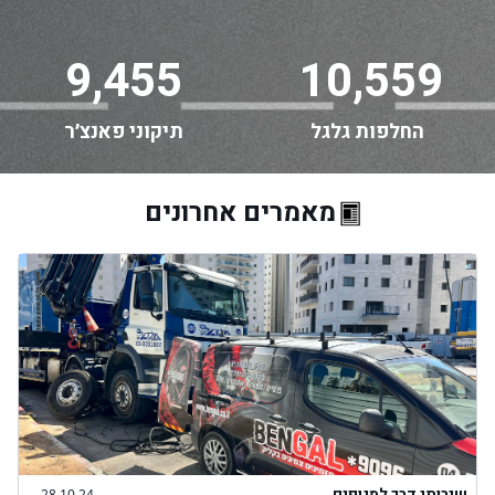
9,455
10,559
החלפות גלגל
תיקוני פאנצ׳ר
מאמרים אחרונים
שירותי דרך למנופים
28.10.24