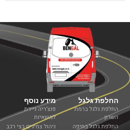
בעיה כלשהי עם המנוף והוא לא יכול לבצע את עבודתו, חשוב
מאוד לבחור בשירותים מקצועיים שמטרתם היא לאפשר
למנוף להמשיך בפעילות תקינה. חשוב להבין כי בעיות שונות
במנופים עלולות להתרחש בכל זמן, בשעות שבהן ניתן להגיע
למקום שבו אפשר לקבל שירותי תיקון למנופים או באמצע
הדרך בשעות שבהן אין שירותי דרך למנופים. לכן, חשוב
לדעת שחברת BenGal מציעה שירותי דרך למנופים בכל מקום
שבו אתם תקועים עם המנוף. לא משנה אם מדובר על צפון
הארץ, מרכזה, דרום או ירושלים, יצירת קשר עם חברת בן גל
יאפשר לכם לקבל את השירות המבוקש לכם כמה שיותר מהר,
עד המקום שבו אתם נמצאים עם המנוף כאשר כל השירותים
מוצעים על ידי צוות מקצועי ומנוסה המומחה בשירותי דרך
המותאמים למנופים.
החלפת גלגל
מידע נוסף
החלפת גלגל ברמת
פנצ’ריה ניידת
השרון
למשאיות
החלפת גלגל בחיפה
ניהול צמיגים בצי רכב