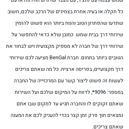
שמש עצמה עם פנצ'ר, עם מצבר שדורש החלפה או עם
כל תקלה או בעיה אחרת בצמיגים של הרכב שלכם, חשוב
שתדעו שהפתרון הטוב והנוח ביותר הוא פשוט להזמין
שירותי דרך בבית שמש. כמובן שלא כדאי להתפשר על
שירותי דרך של חברה לא מספיק מקצועית ויש לבחור את
הטובים ביותר בתחום.
חברת BenGal מציעה לכם שירותי
דרך מקצועיים, בפריסה ארצית. כל מה שאתם צריכים
לעשות זה פשוט ליצור קשר עם המרכזייה של החברה
במספר: 9096*, לדווח על המיקום שלכם ועל השירות
שאתם זקוקים לו והחברה תגיע עד למקום שבו אתם
נמצאים תוך פרק זמן קצר בכדי להעניק לכם את המענה
שאתם צריכים.