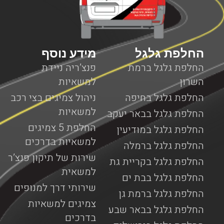
עד המקום שבו אתם נמצאים עם המנוף כאשר כל השירותים
מוצעים על ידי צוות מקצועי ומנוסה המומחה בשירותי דרך
המותאמים למנופים.
החלפת גלגל
מידע נוסף
החלפת גלגל ברמת
פנצ’ריה ניידת
השרון
למשאיות
החלפת גלגל בחיפה
ניהול צמיגים בצי רכב
למשאיות
החלפת גלגל בבאר יעקב
החלפת 5 צמיגים
החלפת גלגל במודיעין
למשאיות בדרכים
החלפת גלגל ברמלה
שירות של תיקון פנצ’ר
החלפת גלגל בקריית גת
למשאית
החלפת גלגל בבת ים
שירותי דרך למנופים
החלפת גלגל ברמת גן
צמיגים למשאיות
החלפת גלגל בבאר שבע
בדרכים