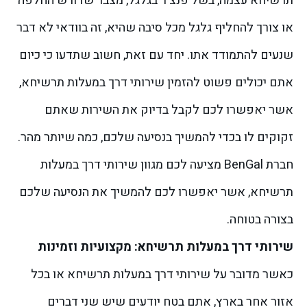
תרשיחא עצמה, בשל פנצ'ר בגלגל, מצבר שדורש החלפה
או צורך להחליף גלגל מכל סיבה שהיא, זה בוודאי לא דבר
שנעים להתמודד אתו. יחד עם זאת, חשוב שתדעו כי כיום
אתם יכולים פשוט להזמין שירותי דרך במעלות תרשיחא,
אשר יאפשרו לכם לקבל בדיוק את השירות שאתם
זקוקים לו בכדי להמשיך בנסיעה שלכם, כמה שיותר מהר.
חברת BenGal מציעה לכם מגוון שירותי דרך במעלות
תרשיחא, אשר יאפשרו לכם להמשיך את הנסיעה שלכם
בצורה בטוחה.
שירותי דרך במעלות תרשיחא: מקצועיות וזמינות
כאשר מדובר על שירותי דרך במעלות תרשיחא או בכל
אזור אחר בארץ, אתם בטח יודעים שיש שני דברים