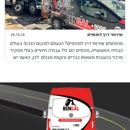
שירותי דרך למנופים
28.10.24
מחפשים שירותי דרך למנופים? הגעתם למקום הנכון! בעולם
הבנייה והתעשייה, מנופים הם כלי עבודה חיוניים בעלי תפקיד
מרכזי בהעברת משאות כבדים והקמת מבנים. לכן, כאשר יש
בעיה כלשהי עם המנוף והוא לא יכול לבצע את עבודתו, חשוב
מאוד לבחור בשירותים מקצועיים שמטרתם היא לאפשר
למנוף להמשיך בפעילות תקינה. חשוב להבין כי בעיות שונות
במנופים עלולות להתרחש בכל זמן, בשעות שבהן ניתן להגיע
למקום שבו אפשר לקבל שירותי תיקון למנופים או באמצע
הדרך בשעות שבהן אין שירותי דרך למנופים. לכן, חשוב
לדעת שחברת BenGal מציעה שירותי דרך למנופים בכל מקום
שבו אתם תקועים עם המנוף. לא משנה אם מדובר על צפון
הארץ, מרכזה, דרום או ירושלים, יצירת קשר עם חברת בן גל
יאפשר לכם לקבל את השירות המבוקש לכם כמה שיותר מהר,