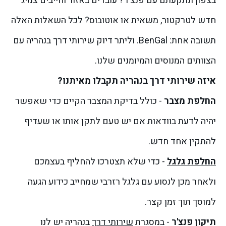
בצפון ונתקעתם עם פנצ'ר? עובדים באזור וחייבים צמיג
חדש לטרקטור, משאית או אוטובוס? לכל השאלות האלה
תשובה אחת: BenGal. וליתר דיוק שירותי דרך בנהריה עם
הצוותים המנוסים והמיומנים שלנו.
איזה שירותי דרך בנהריה תקבלו מאיתנו?
החלפת מצבר
- כולל בדיקת המצבר הקיים כדי שאפשר
יהיה לדעת בוודאות אם יש טעם לתקן אותו או שעדיף
להתקין אחד חדש.
החלפת גלגל
- כדי שלא תצטרכו להחליף בעצמכם
ולאחר מכן לנסוע עם גלגל רזרבי שמחייב כידוע הגעה
למוסך תוך זמן קצר.
תיקון פנצ'ר
- במסגרת
שירותי דרך
בנהריה יש לנו