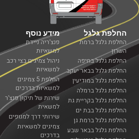
עד המקום שבו אתם נמצאים עם המנוף כאשר כל השירותים
מוצעים על ידי צוות מקצועי ומנוסה המומחה בשירותי דרך
המותאמים למנופים.
החלפת גלגל
מידע נוסף
החלפת גלגל ברמת
פנצ’ריה ניידת
השרון
למשאיות
החלפת גלגל בחיפה
ניהול צמיגים בצי רכב
למשאיות
החלפת גלגל בבאר יעקב
החלפת 5 צמיגים
החלפת גלגל במודיעין
למשאיות בדרכים
החלפת גלגל ברמלה
שירות של תיקון פנצ’ר
החלפת גלגל בקריית גת
למשאית
החלפת גלגל בבת ים
שירותי דרך למנופים
החלפת גלגל ברמת גן
צמיגים למשאיות
החלפת גלגל בבאר שבע
בדרכים