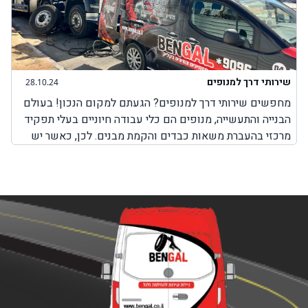
שירותי דרך למנופים
28.10.24
מחפשים שירותי דרך למנופים? הגעתם למקום הנכון! בעולם
הבנייה והתעשייה, מנופים הם כלי עבודה חיוניים בעלי תפקיד
מרכזי בהעברת משאות כבדים והקמת מבנים. לכן, כאשר יש
בעיה כלשהי עם המנוף והוא לא יכול לבצע את עבודתו, חשוב
מאוד לבחור בשירותים מקצועיים שמטרתם היא לאפשר
למנוף להמשיך בפעילות תקינה. חשוב להבין כי בעיות שונות
במנופים עלולות להתרחש בכל זמן, בשעות שבהן ניתן להגיע
למקום שבו אפשר לקבל שירותי תיקון למנופים או באמצע
הדרך בשעות שבהן אין שירותי דרך למנופים. לכן, חשוב
לדעת שחברת BenGal מציעה שירותי דרך למנופים בכל מקום
שבו אתם תקועים עם המנוף. לא משנה אם מדובר על צפון
הארץ, מרכזה, דרום או ירושלים, יצירת קשר עם חברת בן גל
יאפשר לכם לקבל את השירות המבוקש לכם כמה שיותר מהר,