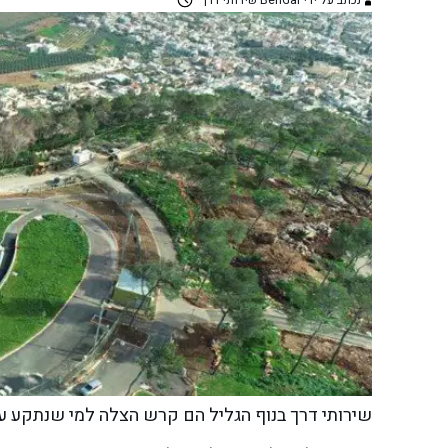
נכתב על ידי BenGal שירותי דרך
שירותי דרך בנוף הגליל הם קרש הצלה למי שנתקע ע