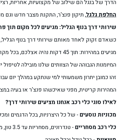
הדרך של בנגל הם שילוב של מקצועיות, אחריות, רצינ
החלפת גלגל
, תיקון פנצ'ר, התקנת מצבר חדש וגם מכ
שירותי דרך בנוף הגליל: מגיעים לכל מקום תוך פ
כשאדם זקוק לאחד מאותם שירותי דרך בנוף הגליל, ה
מגיעים במהירות: תוך 45 דקות נהיה אצלכם, בכל מקום בנוף הגליל והסביבה.
המיומנות הגבוהה של הצוותים שלנו מובילה לטיפול י
זהו כמובן יתרון משמעותי למי שנתקע במהלך יום עבוד
המהירות קריטית, מפני שאיכשהו פנצ'ר או בעיה במצ
לאילו סוגי כלי רכב אנחנו מציעים שירותי דרך?
מכוניות נוסעים
- של כל היצרניות, בכל הדגמים ומכל
כלי רכב מסחריים
- טנדרונים, מסחריות עד 3.5 טון, מסחריות מעל 3.5 טון.
משאיות
- בכל גודל ובכל תצורה.