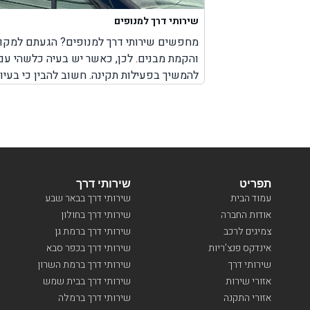
שירותי דרך למנופים
09.10.24
 פנצ'ר בגלגל.
מחפשים שירותי דרך למנופים? הגעתם למקום 
והקמת מבנים. לכן, כאשר יש בעיה כלשהי עם
להמשיך בפעילות תקינה. חשוב להבין כי בעיו
עם המנוף. לא משנה אם מדובר על צפון הארץ
מהר, עד המקום שבו אתם נמצאים עם המנוף כ
תפריט
שירותי דרך
עמוד הבית
שירותי דרך בבאר שבע
אודות החברה
שירותי דרך בחולון
צמיגים לרכב
שירותי דרך ברמת גן
אינדקס פנצ’ריות
שירותי דרך בכפר סבא
שירותי דרך
שירותי דרך ברמת השרון
אזורי שירות
שירותי דרך בבית שמש
אזורי התקנה
שירותי דרך ברמלה