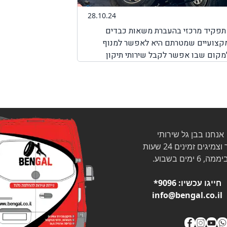
28.10.24
י תפקיד מרכזי בהעברת משאות כבדים
 מקצועיים שמטרתם היא לאפשר למנוף
למקום שבו אפשר לקבל שירותי תיקון
ירותי דרך למנופים. לכן, חשוב לדעת שחברת BenGal מציעה שירותי דרך למנופים בכל מקום שבו אתם תקועים
לקבל את השירות המבוקש לכם כמה שיותר
ותי דרך המותאמים למנופים.
אנחנו בבן גל שירותי
צמיגים זמינים 24 שעות
ממה, 6 ימים בשבוע.
חייגו עכשיו:
9096*
info@bengal.co.il