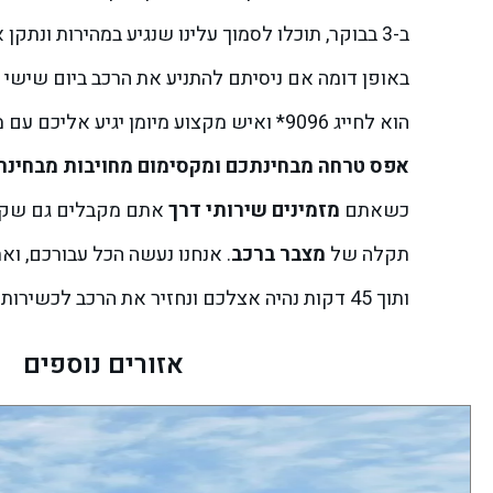
ב-3 בבוקר, תוכלו לסמוך עלינו שנגיע במהירות ונתקן את התקר או נחליף גלגל.
באופן דומה אם ניסיתם להתניע את הרכב ביום שישי 
הוא לחייג 9096* ואיש מקצוע מיומן יגיע אליכם עם מצבר איכותי וכמובן מותאם באופן מושלם לרכב שלכם.
אפס טרחה מבחינתכם ומקסימום מחויבות מבחינת
כשאתם
מזמינים שירותי דרך
אתם מקבלים גם שקט נ
תקלה של
מצבר ברכב
. אנחנו נעשה הכל עבורכם, וא
ותוך 45 דקות נהיה אצלכם ונחזיר את הרכב לכשירות מלאה.
אזורים נוספים