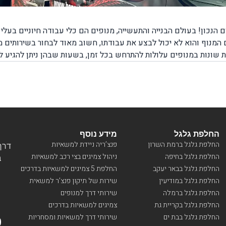
הנכון! בעולם הבנייה והתעשייה, מנופים הם כלי עבודה חיוניים בעל
 המנוף והוא לא יכול לבצע את עבודתו, חשוב מאוד לבחור בשירותים
ת שונות במנופים עלולות להתרחש בכל זמן, בשעות שבהן ניתן להגיע 
למנופים או באמצע הדרך בשעות שבהן אין ש
, מרכזה, דרום או ירושלים, יצירת קשר עם חברת בן גל יאפשר לכם 
אשר כל השירותים מוצעים על ידי צוות מקצועי ומנוסה המומחה בשיר
החלפת גלגל
מידע נוסף
החלפת גלגל ברמת השרון
פנצ’ריה ניידת למשאיות
דרך ו
החלפת גלגל בחיפה
ניהול צמיגים בצי רכב למשאיות
בי
החלפת גלגל בבאר יעקב
החלפת 5 צמיגים למשאיות בדרכים
החלפת גלגל במודיעין
שירות של תיקון פנצ’ר למשאית
החלפת גלגל ברמלה
שירותי דרך למנופים
החלפת גלגל בקריית גת
צמיגים למשאיות בדרכים
החלפת גלגל בבת ים
שירותי דרך למשאיות ומסחריות