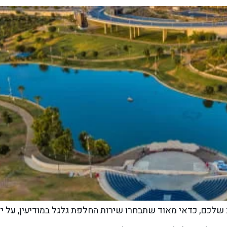
שלכם, כדאי מאוד שתבחרו שירות החלפת גלגל במודיעין, על י