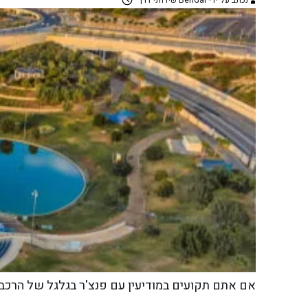
נכתב על ידי BenGal שירותי דרך
אם אתם תקועים במודיעין עם פנצ'ר בגלגל של הרכב 