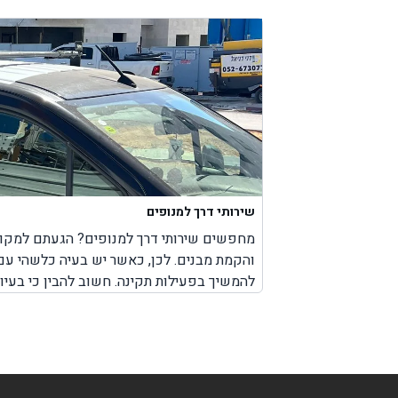
שירותי דרך למנופים
09.10.24
 פנצ'ר בגלגל.
מחפשים שירותי דרך למנופים? הגעתם למקום 
והקמת מבנים. לכן, כאשר יש בעיה כלשהי עם
להמשיך בפעילות תקינה. חשוב להבין כי בעיו
עם המנוף. לא משנה אם מדובר על צפון הארץ
מהר, עד המקום שבו אתם נמצאים עם המנוף כ