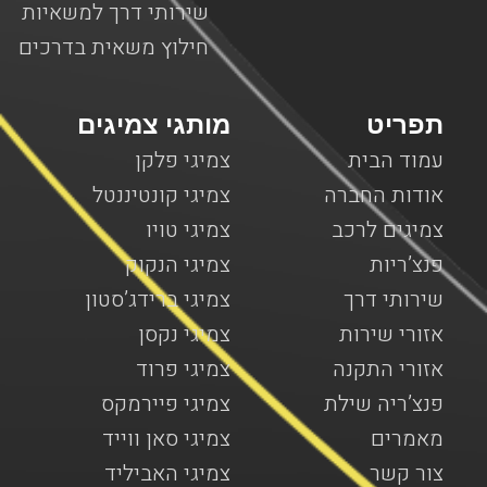
שירותי דרך למשאיות
חילוץ משאית בדרכים
תפריט
מותגי צמיגים
עמוד הבית
צמיגי פלקן
אודות החברה
צמיגי קונטיננטל
צמיגים לרכב
צמיגי טויו
פנצ’ריות
צמיגי הנקוק
שירותי דרך
צמיגי ברידג’סטון
אזורי שירות
צמיגי נקסן
אזורי התקנה
צמיגי פרוד
פנצ’ריה שילת
צמיגי פיירמקס
מאמרים
צמיגי סאן ווייד
צור קשר
צמיגי האביליד