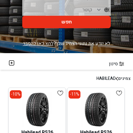
חפש
לא יודע את נתוני הצמיג שלך?
לחץ כאן להסבר
סינון
צמיגים
HABILEAD
10%-
11%-
Habilead RS26
Habilead RS26