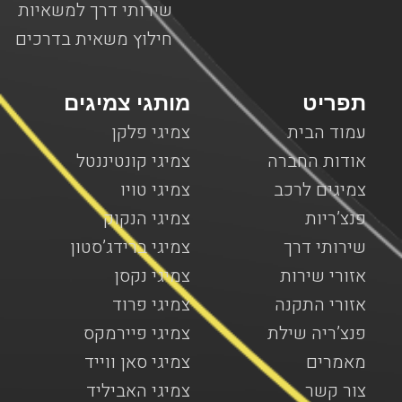
שירותי דרך למשאיות
חילוץ משאית בדרכים
תפריט
מותגי צמיגים
עמוד הבית
צמיגי פלקן
אודות החברה
צמיגי קונטיננטל
צמיגים לרכב
צמיגי טויו
פנצ’ריות
צמיגי הנקוק
שירותי דרך
צמיגי ברידג’סטון
אזורי שירות
צמיגי נקסן
אזורי התקנה
צמיגי פרוד
פנצ’ריה שילת
צמיגי פיירמקס
מאמרים
צמיגי סאן ווייד
צור קשר
צמיגי האביליד