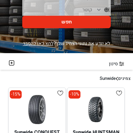
חפש
לא יודע את נתוני הצמיג שלך?
לחץ כאן להסבר
סינון
צמיגים
Sunwide
15%-
10%-
Sunwide CONQUEST
Sunwide HUNTSMAN