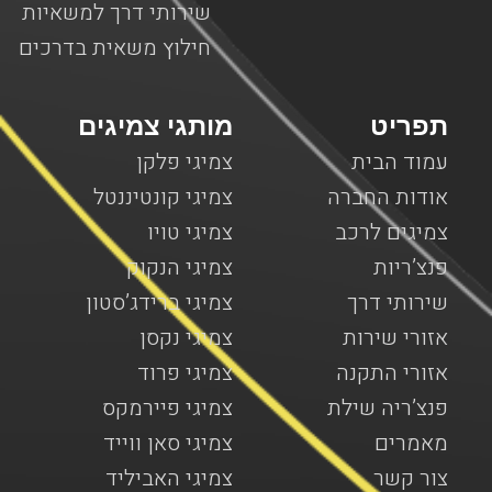
שירותי דרך למשאיות
חילוץ משאית בדרכים
תפריט
מותגי צמיגים
עמוד הבית
צמיגי פלקן
אודות החברה
צמיגי קונטיננטל
צמיגים לרכב
צמיגי טויו
פנצ’ריות
צמיגי הנקוק
שירותי דרך
צמיגי ברידג’סטון
אזורי שירות
צמיגי נקסן
אזורי התקנה
צמיגי פרוד
פנצ’ריה שילת
צמיגי פיירמקס
מאמרים
צמיגי סאן ווייד
צור קשר
צמיגי האביליד