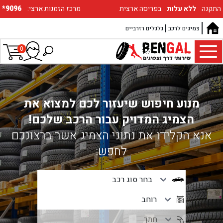
התקנה
ללא עלות
בפריסה ארצית
:מרכז הזמנות ארצי
*9096
צמיגים לרכב
גלגלים רזרביים
0
מנוע חיפוש שיעזור לכם למצוא את
הצמיג המדויק עבור הרכב שלכם!
אנא הקלידו את נתוני הצמיג אשר ברצונכם
לחפש: