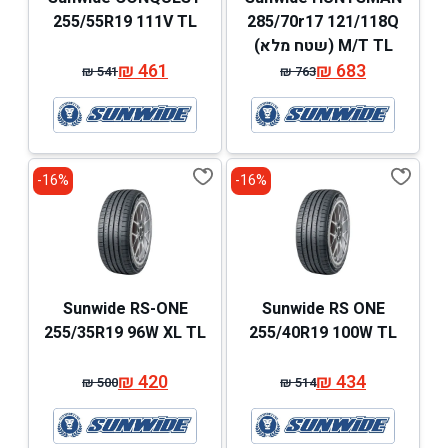
255/55R19 111V TL
285/70r17 121/118Q
M/T TL (שטח מלא)
₪
461
₪
683
₪
541
₪
763
המחיר
המחיר
המחיר
המחיר
המקורי
הנוכחי
המקורי
הנוכחי
היה:
הוא:
היה:
הוא:
₪ 541.
₪ 461.
₪ 763.
₪ 683.
16%-
16%-
Sunwide RS-ONE
Sunwide RS ONE
255/35R19 96W XL TL
255/40R19 100W TL
₪
420
₪
434
₪
500
₪
514
המחיר
המחיר
המחיר
המחיר
המקורי
הנוכחי
המקורי
הנוכחי
היה:
הוא:
היה:
הוא: