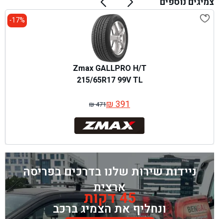
צמיגים נוספים
17%-
Zmax GALLPRO H/T
215/65R17 99V TL
₪
391
₪
471
המחיר
המחיר
המקורי
הנוכחי
היה:
הוא:
₪ 471.
₪ 391.
ניידות שירות שלנו בדרכים בפריסה
ארצית
45 דקות
ונחליף את הצמיג ברכב