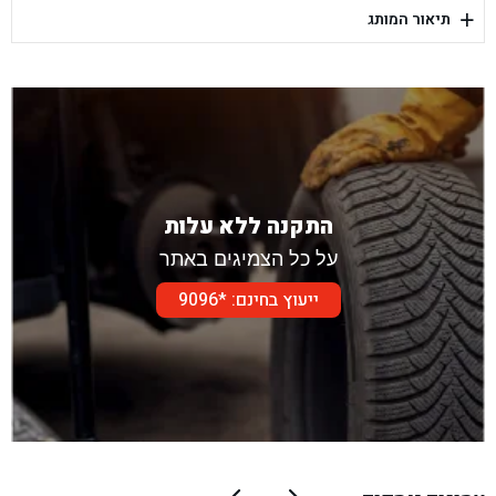
+
תיאור המותג
בן גל - דור אלון הר טוב - בית שמש
התקנה ללא עלות
על כל הצמיגים באתר
ייעוץ בחינם: *9096