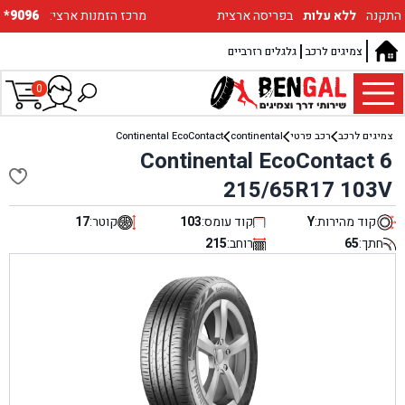
התקנה
ללא עלות
בפריסה ארצית
:מרכז הזמנות ארצי
*9096
צמיגים לרכב
גלגלים רזרביים
0
צמיגים לרכב
רכב פרטי
continental
Continental EcoContact
Continental EcoContact 6
215/65R17 103V
קוד מהירות:
Y
קוד עומס:
103
קוטר:
17
חתך:
65
רוחב:
215