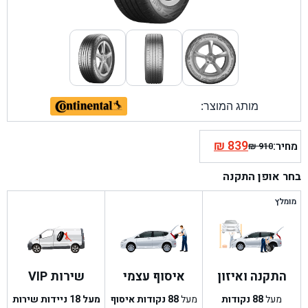
מותג המוצר:
₪
839
מחיר:
₪
910
המחיר
המחיר
הנוכחי
המקורי
בחר אופן התקנה
היה:
הוא:
₪ 910.
₪ 839.
מומלץ
התקנה ואיזון
איסוף עצמי
שירות VIP
מעל
88
נקודות
מעל
88
נקודות איסוף
מעל 18 ניידות שירות