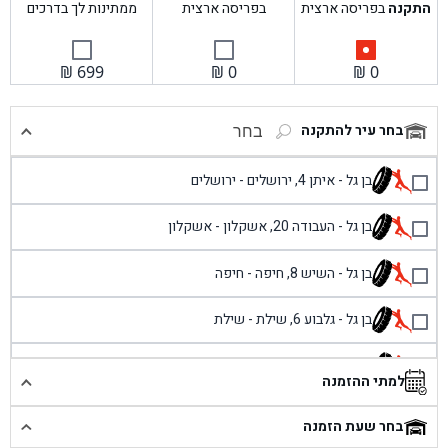
התקנה
בפריסה ארצית
בפריסה ארצית
ממתינות לך בדרכים
₪
699
₪
0
₪
0
בחר עיר להתקנה
בחר
בן גל - איתן 4, ירושלים - ירושלים
בן גל - העבודה 20, אשקלון - אשקלון
בן גל - השיש 8, חיפה - חיפה
בן גל - גלבוע 6, שילת - שילת
בן גל - פוריידיס, כניסה צפונית מול כביש 4 - פרדיס
למתי ההזמנה
בן גל - שכונת אזור תעשייה זעירה, עיילבון - עיילבון
בחר שעת הזמנה