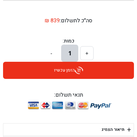
בן גל - שדרות יצחק רבין 1, באר יעקב - באר יעקב
בן גל - דרך השבעה 20, אזור - אזור
סה״כ לתשלום:
839
₪
בן גל - הכוזרי 1, תל אביב - תל אביב
כמות:
בן גל - הרצל 6, גדרה - גדרה
1
-
+
בן גל - שדרות דוד בן גוריון 8, באר שבע - באר שבע
הזמן עכשיו
בן גל - אוסלו 5, שדרות - שדרות
בן גל - תחנת אלון, ערד - ערד
תנאי תשלום:
בן גל - היובלים 26, הוד השרון - הוד השרון
בן גל - קלמן גבריאלוב 41, רחובות - רחובות
+
תיאור הצמיג
בן גל - יפת 88, תל אביב יפו - תל אביב