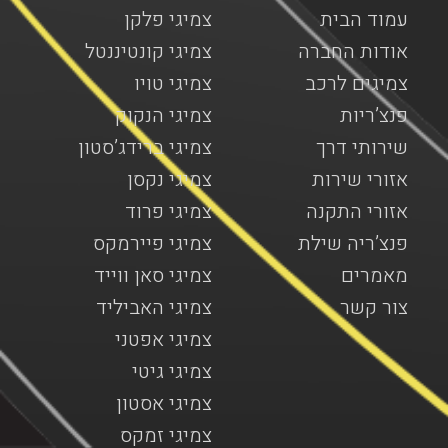
עמוד הבית
צמיגי פלקן
אודות החברה
צמיגי קונטיננטל
צמיגים לרכב
צמיגי טויו
פנצ’ריות
צמיגי הנקוק
שירותי דרך
צמיגי ברידג’סטון
אזורי שירות
צמיגי נקסן
אזורי התקנה
צמיגי פרוד
פנצ’ריה שילת
צמיגי פיירמקס
מאמרים
צמיגי סאן ווייד
צור קשר
צמיגי האביליד
צמיגי אפטני
צמיגי גיטי
צמיגי אסטון
צמיגי זמקס