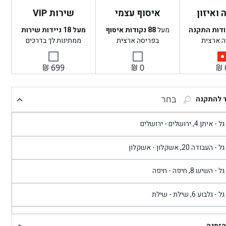
ואיזון
איסוף עצמי
שירות VIP
ודות התקנה
מעל
88
נקודות איסוף
מעל 18 ניידות שירות
ה ארצית
בפריסה ארצית
ממתינות לך בדרכים
₪
699
₪
0
₪
ר להתקנה
בחר
- איתן 4, ירושלים - ירושלים
 - העבודה 20, אשקלון - אשקלון
 - השיש 8, חיפה - חיפה
 - גלבוע 6, שילת - שילת
גל - פוריידיס, כניסה צפונית מול כביש 4 - פרדיס
הזמנה