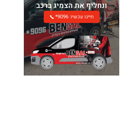
ונחליף את הצמיג ברכב
*חייגו עכשיו: 9096