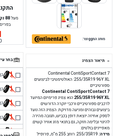
התקנה 
מעל
88
נק
בפריס
מותג המggוצר:
0
-
בחר עי
תיאור הצמיג
Continental ContiSportContact 7
בן גל 
255/35R19 96Y XL: האולטימטיבי לביצועים
ספורטיביים
בן גל
Continental ContiSportContact 7
255/35R19 96Y XL
הוא צמיג פרימיום המיועד
בן גל
לרכבים ספורטיביים ורכבי יוקרה הדורשים
ביצועים גבוהים ומניעה מדויקת. הצמיג הזה נועד
לספק אחיזה יוצאת דופן בכביש, תגובה מהירה
בן גל
להיגוי ובלימה חזקה, גם בתנאי מזג אוויר קשים.
מאפיינים בולטים:
בן 
מידה:
255/35R19: רוחב 255 מ”מ, פרופיל
למתי ה