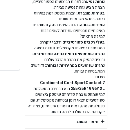
בן ג
נוחות נסיעה:
למרות הביצועים הספורטיביים,
הצמיג מציע נוחות נסיעה סבירה.
בטיחות מוגברת:
הצמיג מספק רמת בטיחות
בן גל -
גבוהה בתנאי מזג אוויר שונים.
עמידות גבוהה:
מבנה הצמיג החזק והחומרים
בן
האיכותיים מבטיחים עמידות לשנים רבות.
למי זה מתאים?
בעלי רכבים ספורטיביים ורכבי יוקרה:
המחפשים ביצועים מקסימליים ונוחות נסיעה.
נהגים שמחפשים חווית נהיגה ספורטיבית:
ורוצים להפיק את המרב מהרכב שלהם.
נהגים שנוסעים במהירויות גבוהות:
ודורשים
רמת בטיחות גבוהה.
סיכום
Continental ContiSportContact 7
255/35R19 96Y XL
הוא הבחירה המושלמת
למי שמחפש צמיג פרימיום שיספק ביצועים
ספורטיביים יוצאי דופן ובטיחות מקסימלית. עם
טכנולוגיות מתקדמות וחומרים איכותיים, צמיג זה
ייקח את הרכב שלכם לרמה חדשה.
+
תיאור המותג