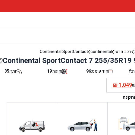
רכב פרטי
continental
Continental SportContact
Continental SportContact 7 255/35R19
ת:
Y
קוד עומס:
96
קוטר:
19
חתך:
35
₪
1,049
י
התקנה