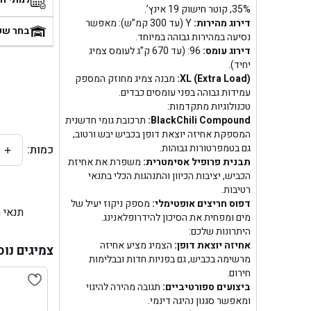
35%, קוטר חישוק 19 אינץ’.
בן
דירוג מהירות:
Y (עד 300 קמ”ש): מאפשר
בחר שע
נסיעה במהירות גבוהה במיוחד.
דירוג עומס:
96: (עד 670 ק”ג לעומס צמיג
בן ג
יחיד).
XL (Extra Load):
מבנה צמיג מחוזק המספק
בן ג
עמידות גבוהה בפני עומסים כבדים.
טכנולוגיות מתקדמות:
בן גל 
BlackChili Compound:
תרכובת גומי חדשנית
המספקת אחיזה יוצאת דופן בכביש יבש ורטוב,
גם בטמפרטורות גבוהות.
כמות:
+
בן גל
תבנית פרופיל אסימטרית:
משפרת את אחיזת
הכביש, יציבות הכיוון והתנהגות הכלי בתנאי
בן ג
רטיבות.
דפוס חריצים אופטימלי:
מספק ניקוז יעיל של
תנאי 
בן גל
מים ומפחית את הסיכון להידרופלאנינג.
היתרונות שלכם:
אחיזה יוצאת דופן:
הצמיג מציע אחיזה
בן
צמיגים נוס
מרשימה בכביש, גם בפניות חדות ובבלימות
חירום.
בן גל 
ביצועים ספורטיביים:
תגובה מהירה להיגוי
ומאפשר סגנון נהיגה דינמי.