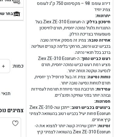
דירוג עומס: 98 – מקסימום 750 ק”ג לעומס
בן
צמיג יחיד
בחר שע
יתרונות:
חיסכון בדלק:
ה-Ziex ZE-310 Ecorun בעל
בן ג
התנגדות גלגול נמוכה יחסית, תורם לחיסכון
משמעותי בצריכת הדלק.
בן ג
אחיזה טובה:
צמיג זה מספק אחיזה טובה
בכביש יבש ורטוב, מרחקי בלימה קצרים ושליטה
בן גל 
ברכב בכל תנאי נהיגה.
רעש כביש נמוך:
ה-Ziex ZE-310 Ecorun
מציע רמת רעש כביש נמוכה יחסית, תורם
כמות:
+
בן גל
לנסיעה שקטה ונוחה יותר.
נוחות נסיעה:
צמיג זה בעל פרופיל רך יחסית,
בן ג
תורם לנוחות נסיעה טובה יותר.
עמידות:
תרכובת גומי מיוחדת תורמת לעמידות
תנאי 
בן גל
גבוהה יותר בפני שחיקה ופנצ’רים.
חסרונות:
ביצועים בכביש רטוב:
ייתכן שה-Ziex ZE-310
בן
צמיגים נוס
Ecorun פחות יעיל בכביש רטוב בהשוואה לצמיגי
קיץ אחרים.
בן גל 
זמינות:
ייתכן שיהיה קשה יותר למצוא את ה-
Ziex ZE-310 Ecorun בהשוואה לצמיגי קיץ