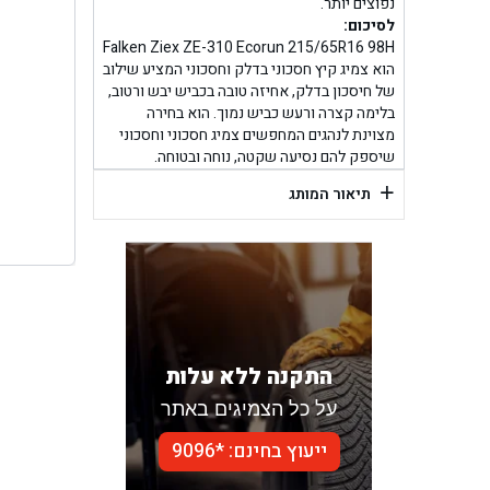
בן ג
נפוצים יותר.
לסיכום:
Falken Ziex ZE-310 Ecorun 215/65R16 98H
בן גל -
הוא צמיג קיץ חסכוני בדלק וחסכוני המציע שילוב
של חיסכון בדלק, אחיזה טובה בכביש יבש ורטוב,
בן
בלימה קצרה ורעש כביש נמוך. הוא בחירה
מצוינת לנהגים המחפשים צמיג חסכוני וחסכוני
שיספק להם נסיעה שקטה, נוחה ובטוחה.
+
תיאור המותג
התקנה ללא עלות
על כל הצמיגים באתר
ייעוץ בחינם: *9096