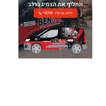
ונחליף את הצמיג ברכב
*חייגו עכשיו: 9096