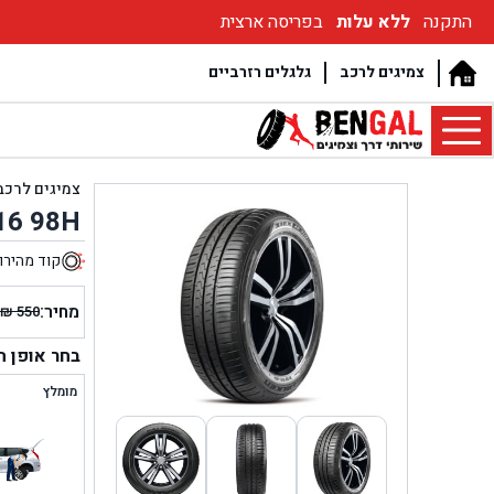
התקנה
ללא עלות
בפריסה ארצית
צמיגים לרכב
גלגלים רזרביים
צמיגים לרכב
R16 98H
קוד מהירו
5
מחיר:
₪
550
המחיר
המחיר
הנוכחי
המקור
בחר אופן 
היה:
הוא:
מומלץ
₪ 550.
₪ 495.