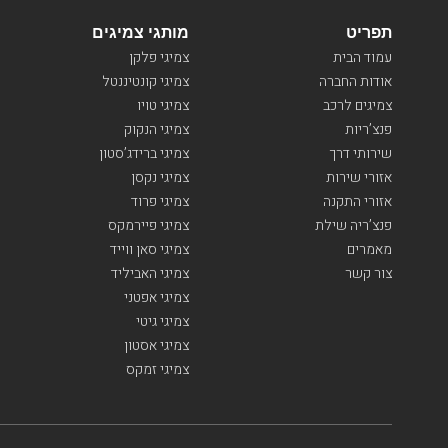
תפריט
מותגי צמיגים
עמוד הבית
צמיגי פלקן
אודות החברה
צמיגי קונטיננטל
צמיגים לרכב
צמיגי טויו
פנצ’ריות
צמיגי הנקוק
שירותי דרך
צמיגי ברידג’סטון
אזורי שירות
צמיגי נקסן
אזורי התקנה
צמיגי פרוד
פנצ’ריה שילת
צמיגי פיירמקס
מאמרים
צמיגי סאן ווייד
צור קשר
צמיגי האביליד
צמיגי אפטני
צמיגי גיטי
צמיגי אסטון
צמיגי זמקס