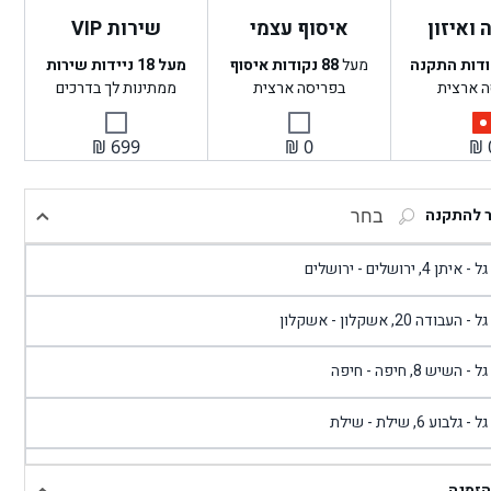
ואיזון
איסוף עצמי
שירות VIP
ודות התקנה
מעל
88
נקודות איסוף
מעל 18 ניידות שירות
ה ארצית
בפריסה ארצית
ממתינות לך בדרכים
₪
699
₪
0
₪
ר להתקנה
בחר
- איתן 4, ירושלים - ירושלים
 - העבודה 20, אשקלון - אשקלון
 - השיש 8, חיפה - חיפה
 - גלבוע 6, שילת - שילת
גל - פוריידיס, כניסה צפונית מול כביש 4 - פרדיס
הזמנה