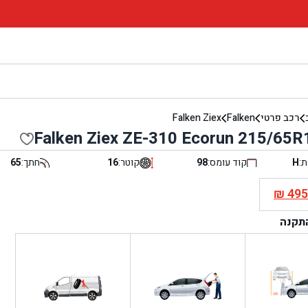
רכב פרטי
Falken
Falken Ziex
Falken Ziex ZE-310 Ecorun 215/65
ת:
H
קוד עומס:
98
קוטר:
16
חתך:
65
₪
49
י
התקנה