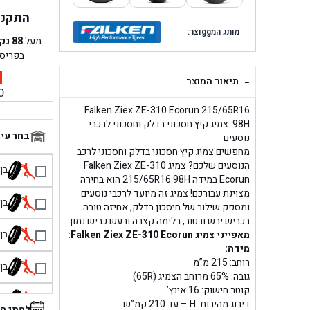
התקנה 
מותג המggוצר:
מעל
88
נק
בפריס
-
תיאור המוצר
0
Falken Ziex ZE-310 Ecorun 215/65R16
98H: צמיג קיץ חסכוני בדלק וחסכוני לרכבי
בחר עי
נוסעים
מחפשים צמיג קיץ חסכוני בדלק וחסכוני לרכב
הנוסעים שלכם? צמיג Falken Ziex ZE-310
בן גל 
Ecorun במידה 215/65R16 98H הוא בחירה
מצוינת עבורכם! צמיג זה מיועד לרכבי נוסעים
בן גל
ומספק שילוב של חיסכון בדלק, אחיזה טובה
בכביש יבש ורטוב, בלימה קצרה ורעש כביש נמוך.
בן גל
מאפייני צמיג Falken Ziex ZE-310 Ecorun:
מידה:
רוחב: 215 מ”מ
בן גל
גובה: 65% מרוחב הצמיג (65R)
קוטר חישוק: 16 אינץ’
בן 
דירוג מהירות: H – עד 210 קמ”ש
למתי ה