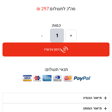
בן גל - דרך השבעה 20, אזור - אזור
סה״כ לתשלום:
297
₪
בן גל - הכוזרי 1, תל אביב - תל אביב
כמות:
בן גל - הרצל 6, גדרה - גדרה
1
-
+
בן גל - שדרות דוד בן גוריון 8, באר שבע - באר שבע
הזמן עכשיו
בן גל - אוסלו 5, שדרות - שדרות
בן גל - תחנת אלון, ערד - ערד
תנאי תשלום:
בן גל - היובלים 26, הוד השרון - הוד השרון
בן גל - קלמן גבריאלוב 41, רחובות - רחובות
+
תיאור הצמיג
בן גל - יפת 88, תל אביב יפו - תל אביב
+
תיאור המותג
בן גל - דור אלון הר טוב - בית שמש