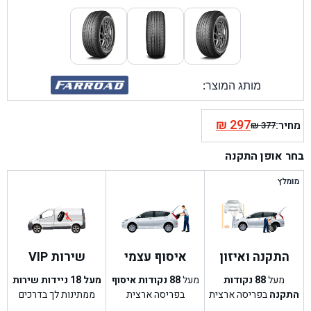
מותג המוצר:
₪
297
מחיר:
₪
377
המחיר
המחיר
הנוכחי
המקורי
בחר אופן התקנה
היה:
הוא:
₪ 377.
₪ 297.
מומלץ
התקנה ואיזון
איסוף עצמי
שירות VIP
מעל
88
נקודות
מעל
88
נקודות איסוף
מעל 18 ניידות שירות
התקנה
בפריסה ארצית
בפריסה ארצית
ממתינות לך בדרכים