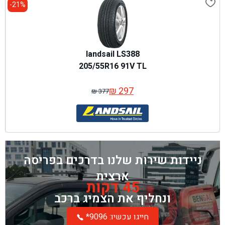
21%-
landsail LS388
205/55R16 91V TL
₪
297
₪
377
המחיר
המחיר
המקורי
הנוכחי
היה:
הוא:
₪ 377.
₪ 297.
ניידות שירות שלנו בדרכים בפריסה
ארצית
45 דקות
ונחליף את הצמיג ברכב
*חייגו עכשיו: 9096