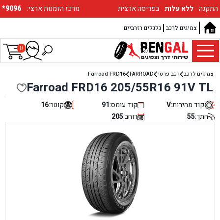
התקנה
ללא עלות
בפריסה ארצית
:מרכז הזמנות ארצי
*9096
צמיגים לרכב
גלגלים רזרביים
0
צמיגים לרכב
רכב פרטי
FARROAD
Farroad FRD16
Farroad FRD16 205/55R16 91V TL
קוד מהירות:
V
קוד עומס:
91
קוטר:
16
חתך:
55
רוחב:
205