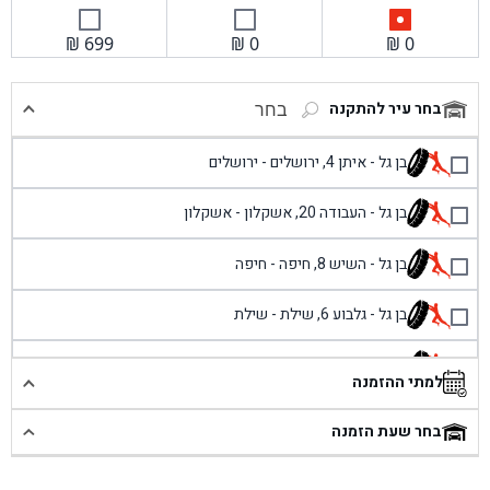
₪
699
₪
0
₪
0
בחר עיר להתקנה
בחר
בן גל - איתן 4, ירושלים - ירושלים
בן גל - העבודה 20, אשקלון - אשקלון
בן גל - השיש 8, חיפה - חיפה
בן גל - גלבוע 6, שילת - שילת
בן גל - פוריידיס, כניסה צפונית מול כביש 4 - פרדיס
למתי ההזמנה
בן גל - שכונת אזור תעשייה זעירה, עיילבון - עיילבון
בחר שעת הזמנה
בן גל - שדרות יצחק רבין 1, באר יעקב - באר יעקב