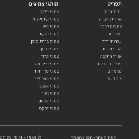
תפריט
מותגי צמיגים
עמוד הבית
צמיגי פלקן
אודות החברה
צמיגי קונטיננטל
צמיגים לרכב
צמיגי טויו
פנצ’ריות
צמיגי הנקוק
שירותי דרך
צמיגי ברידג’סטון
אזורי שירות
צמיגי נקסן
אזורי התקנה
צמיגי פרוד
פנצ’ריה שילת
צמיגי פיירמקס
מאמרים
צמיגי סאן ווייד
צור קשר
צמיגי האביליד
צמיגי אפטני
צמיגי גיטי
צמיגי אסטון
צמיגי זמקס
מפת האתר
-
תקנון האתר
© 1983 - 2024 כל הזכויות שמורות-BenGal