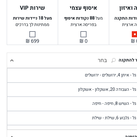
ואיזון
איסוף עצמי
שירות VIP
ודות התקנה
מעל
88
נקודות איסוף
מעל 18 ניידות שירות
ה ארצית
בפריסה ארצית
ממתינות לך בדרכים
₪
699
₪
0
₪
ר להתקנה
בחר
- איתן 4, ירושלים - ירושלים
 - העבודה 20, אשקלון - אשקלון
 - השיש 8, חיפה - חיפה
 - גלבוע 6, שילת - שילת
גל - פוריידיס, כניסה צפונית מול כביש 4 - פרדיס
הזמנה