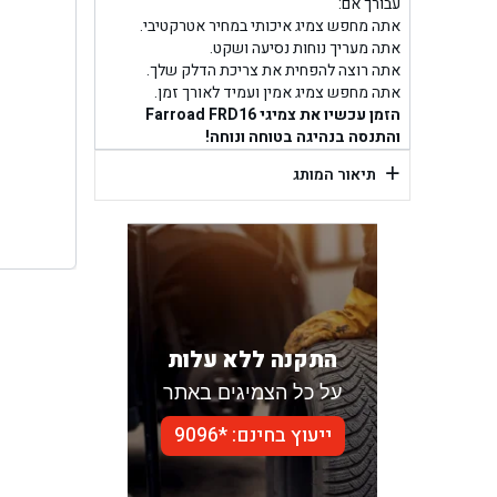
בן ג
עבורך אם:
אתה מחפש צמיג איכותי במחיר אטרקטיבי.
אתה מעריך נוחות נסיעה ושקט.
בן גל -
אתה רוצה להפחית את צריכת הדלק שלך.
אתה מחפש צמיג אמין ועמיד לאורך זמן.
בן
הזמן עכשיו את צמיגי Farroad FRD16
והתנסה בנהיגה בטוחה ונוחה!
+
תיאור המותג
התקנה ללא עלות
על כל הצמיגים באתר
ייעוץ בחינם: *9096