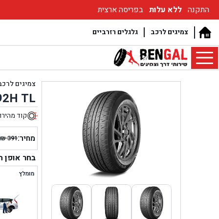
התקנה
ללא עלות
בפריסה ארצית
צמיגים לרכב
גלגלים רזרביים
צמיגים לרכב
92H TL
קוד מהירו
9
מחיר:
₪
391
המחיר
המחיר
הנוכחי
המקור
בחר אופן 
היה:
הוא:
מומלץ
₪ 391.
₪ 299.