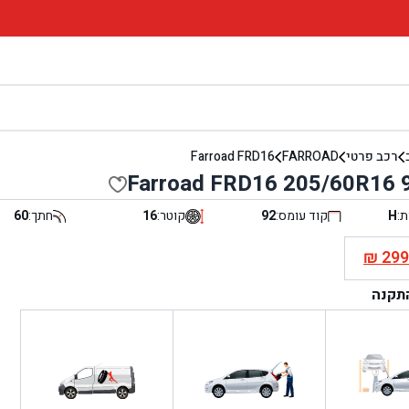
רכב פרטי
FARROAD
Farroad FRD16
Farroad FRD16 205/60R16 
ת:
H
קוד עומס:
92
קוטר:
16
חתך:
60
₪
29
י
התקנה