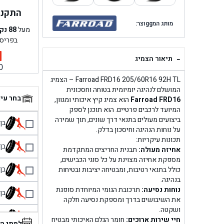
התקנה 
מותג המggוצר:
מעל
88
נק
בפריס
-
תיאור הצמיג
0
Farroad FRD16 205/60R16 92H TL – הצמיג
המושלם לנהיגה יומיומית בטוחה וחסכונית
בחר עי
Farroad FRD16
הוא צמיג קיץ איכותי ומגוון,
המיועד לרכבים פרטיים. הוא תוכנן לספק
ביצועים מעולים בתנאי דרך שונים, תוך שמירה
בן גל 
על נוחות הנהיגה וחיסכון בדלק.
תכונות עיקריות:
בן גל
אחיזה מעולה:
תבנית החריצים המתקדמת
מספקת אחיזה מצוינת על כל סוגי הכבישים,
בן גל
כולל בתנאי רטיבות, ומבטיחה יציבות ובטיחות
בנהיגה.
נוחות נסיעה:
תרכובת הגומי המיוחדת סופגת
בן גל
את השיבושים בדרך ומספקת נסיעה חלקה
ושקטה.
בן 
חיי שירות ארוכים:
חומר הגלם האיכותי מבטיח
למתי ה