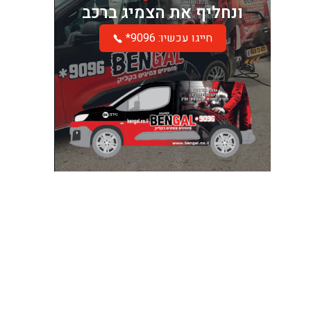
ונחליף את הצמיג ברכב
*חייגו עכשיו: 9096