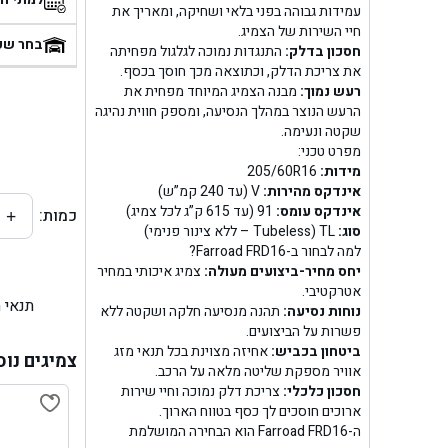
עמידות גבוהה בפני בלאי ושחיקה, ומאריך את
בן
חיי השירות של הצמיג.
בחר שע
חסכון בדלק:
התנגדות נמוכה לגלגול מפחיתה
את צריכת הדלק, וכתוצאה מכך חוסך בכסף.
בן ג
רעש נמוך:
מבנה הצמיג המיוחד מפחית את
הרעש הנוצר במהלך הנסיעה, ומספק חווית נהיגה
בן ג
שקטה ונעימה.
מפרט טכני:
בן גל 
מידות:
205/60R16
אינדקס מהירות:
V (עד 240 קמ”ש)
אינדקס עומס:
91 (עד 615 ק”ג לכל צמיג)
כמות:
+
בן גל
סוג:
TL (Tubeless – ללא צינור פנימי)
למה לבחור ב-Farroad FRD16?
בן ג
יחס מחיר-ביצועים מעולה:
צמיג איכותי במחיר
אטרקטיבי.
תנאי 
בן גל
נוחות נסיעה:
תהנה מנסיעה חלקה ושקטה ללא
פשרות על הביצועים.
ביטחון בכביש:
אחיזה מצוינת בכל תנאי מזג
בן
צמיגים נוס
אוויר מספקת שליטה מלאה על הרכב.
חסכון כלכלי:
צריכת דלק נמוכה וחיי שירות
בן גל 
ארוכים חוסכים לך כסף בטווח הארוך.
ה-Farroad FRD16 הוא הבחירה המושלמת