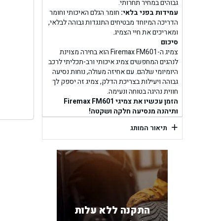
בן ג
גבוהים במחיר תחרותי.
עמידות בפני בלאי:
חומר הגלם האיכותי וחומר
הדריכה המיוחד מבטיחים התנגדות גבוהה לבלאי,
בן גל -
ומאריכים את חיי הצמיג.
סיכום
בן
צמיג ה-Firemax FM601 הוא בחירה מצוינת
לנהגים המחפשים צמיג איכותי ורב-תכליתי לרכב
היומיומי שלהם. עם אחיזה מעולה, נוחות נסיעה
גבוהה ויעילות בצריכת הדלק, צמיג זה יספק לך
חווית נהיגה בטוחה ונעימה.
הזמן עכשיו את צמיגי Firemax FM601
ותיהנה מנסיעה חלקה ושקטה!
+
תיאור המותג
התקנה ללא עלות