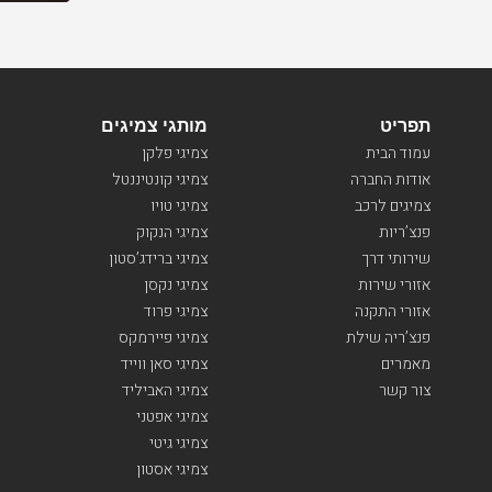
תפריט
מותגי צמיגים
עמוד הבית
צמיגי פלקן
אודות החברה
צמיגי קונטיננטל
צמיגים לרכב
צמיגי טויו
פנצ’ריות
צמיגי הנקוק
שירותי דרך
צמיגי ברידג’סטון
אזורי שירות
צמיגי נקסן
אזורי התקנה
צמיגי פרוד
פנצ’ריה שילת
צמיגי פיירמקס
מאמרים
צמיגי סאן ווייד
צור קשר
צמיגי האביליד
צמיגי אפטני
צמיגי גיטי
צמיגי אסטון