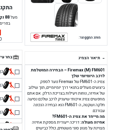
התקנה 
מעל
88
נק
בפריס
מותג המggוצר:
0
-
בחר עי
תיאור הצמיג
Firemax (M) FM601 – הבחירה המושלמת
בן גל 
לרכב היומיומי שלך
צמיג ה-FM601 של Firemax נועד לספק
בן גל
ביצועים מעולים בתנאי דרך יומיומיים, תוך שילוב
של אחיזה, נוחות ויעילות בצריכת הדלק. אם אתם
בן גל
מחפשים צמיג איכותי שיעניק לרכב שלכם נסיעה
חלקה ושקטה, ה-FM601 הוא הבחירה הנכונה
עבורכם.
בן גל
מה מייחד את צמיג ה-FM601?
אחיזה מעולה:
דריכה ייעודית מספקת אחיזה
בן 
מצוינת על מגוון סוגי משטחים, כולל כבישים
למתי ה