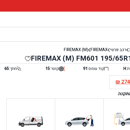
רכב פרטי
FIREMAX
FIREMAX (M)
FIREMAX (M) FM601 195/65R
ת:
H
קוד עומס:
91
קוטר:
15
חתך:
65
₪
27
י
התקנה