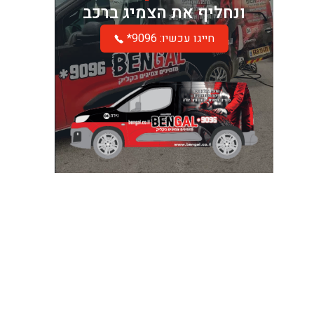
ונחליף את הצמיג ברכב
*חייגו עכשיו: 9096