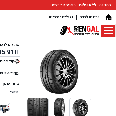
התקנה
ללא עלות
בפריסה ארצית
צמיגים לרכב
גלגלים רזרביים
צמיגים לרכב
15 91H
קוד מהירו
4
מחיר:
₪
354
המחיר
המחיר
הנוכחי
המקור
בחר אופן 
היה:
הוא:
מומלץ
₪ 354.
₪ 274.