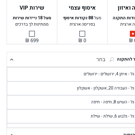
ואיזון
איסוף עצמי
שירות VIP
ודות התקנה
מעל
88
נקודות איסוף
מעל 18 ניידות שירות
ה ארצית
בפריסה ארצית
ממתינות לך בדרכים
₪
699
₪
0
₪
ר להתקנה
בחר
- איתן 4, ירושלים - ירושלים
 - העבודה 20, אשקלון - אשקלון
 - השיש 8, חיפה - חיפה
 - גלבוע 6, שילת - שילת
גל - פוריידיס, כניסה צפונית מול כביש 4 - פרדיס
הזמנה