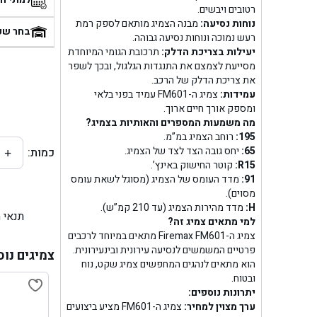
רטובים ויבשים.
בן
נוחות נסיעה:
מבנה הצמיג מותאם לספק רמת
בחר שע
רעש נמוכה ונוחות נסיעה גבוהה.
יעילות בצריכת הדלק:
תרכובת הגומי המיוחדת
בן ג
מסייעת לצמצם את התנגדות הגלגול, ובכך לשפר
את צריכת הדלק של הרכב.
בן ג
עמידות:
צמיג ה-FM601 עמיד בפני בלאי
ומספק אורך חיים ארוך.
בן גל 
מה משמעות המספרים והאותיות בצמיג?
195:
רוחב הצמיג במ”מ.
65:
יחס גובה הצד לצד של הצמיג.
כמות:
+
בן גל
R15:
קוטר החישוק באינץ’.
91:
מדד העומס של הצמיג (מסוגל לשאת עומס
בן ג
מסוים).
H:
מדד מהירות הצמיג (עד 210 קמ”ש).
תנאי 
בן גל
למי מתאים צמיג זה?
צמיג ה-Firemax FM601 מתאים במיוחד לרכבים
פרטיים המשמשים לנסיעה עירונית ובינעירונית.
בן
צמיגים נוס
הוא מתאים לנהגים המחפשים צמיג שקט, נוח
ובטוח.
בן גל 
יתרונות נוספים:
ערך מצוין למחיר:
צמיג ה-FM601 מציע ביצועים