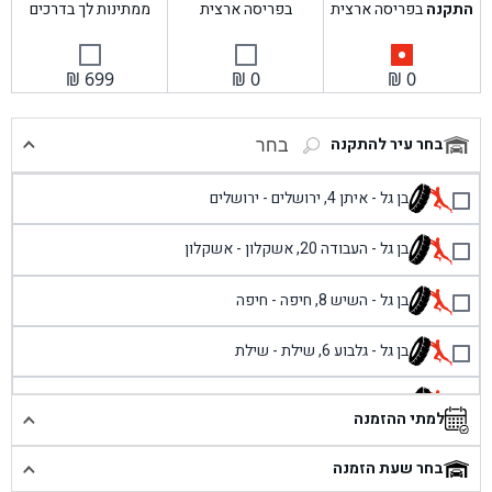
התקנה
בפריסה ארצית
בפריסה ארצית
ממתינות לך בדרכים
₪
699
₪
0
₪
0
בחר עיר להתקנה
בחר
בן גל - איתן 4, ירושלים - ירושלים
בן גל - העבודה 20, אשקלון - אשקלון
בן גל - השיש 8, חיפה - חיפה
בן גל - גלבוע 6, שילת - שילת
בן גל - פוריידיס, כניסה צפונית מול כביש 4 - פרדיס
למתי ההזמנה
בן גל - שכונת אזור תעשייה זעירה, עיילבון - עיילבון
בחר שעת הזמנה