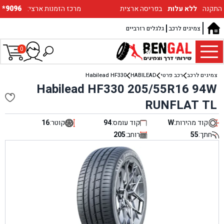
התקנה
ללא עלות
בפריסה ארצית
:מרכז הזמנות ארצי
*9096
צמיגים לרכב
גלגלים רזרביים
0
צמיגים לרכב
רכב פרטי
HABILEAD
Habilead HF330
Habilead HF330 205/55R16 94W
RUNFLAT TL
קוד מהירות:
W
קוד עומס:
94
קוטר:
16
חתך:
55
רוחב:
205