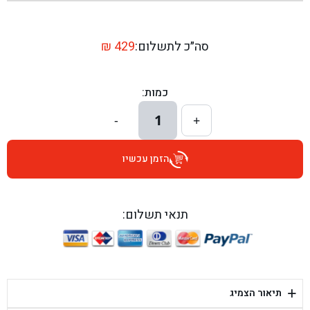
בן גל - שדרות יצחק רבין 1, באר יעקב - באר יעקב
בן גל - דרך השבעה 20, אזור - אזור
סה״כ לתשלום:
429
₪
בן גל - הכוזרי 1, תל אביב - תל אביב
כמות:
בן גל - הרצל 6, גדרה - גדרה
1
-
+
בן גל - שדרות דוד בן גוריון 8, באר שבע - באר שבע
הזמן עכשיו
בן גל - אוסלו 5, שדרות - שדרות
בן גל - תחנת אלון, ערד - ערד
תנאי תשלום:
בן גל - היובלים 26, הוד השרון - הוד השרון
בן גל - קלמן גבריאלוב 41, רחובות - רחובות
+
תיאור הצמיג
בן גל - יפת 88, תל אביב יפו - תל אביב