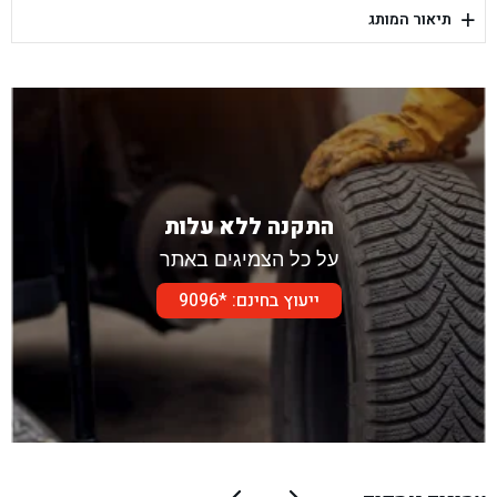
+
תיאור המותג
בן גל - דור אלון הר טוב - בית שמש
התקנה ללא עלות
על כל הצמיגים באתר
ייעוץ בחינם: *9096