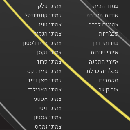
עמוד הבית
צמיגי פלקן
אודות החברה
צמיגי קונטיננטל
צמיגים לרכב
צמיגי טויו
פנצ’ריות
צמיגי הנקוק
שירותי דרך
צמיגי ברידג’סטון
אזורי שירות
צמיגי נקסן
אזורי התקנה
צמיגי פרוד
פנצ’ריה שילת
צמיגי פיירמקס
מאמרים
צמיגי סאן ווייד
צור קשר
צמיגי האביליד
צמיגי אפטני
צמיגי גיטי
צמיגי אסטון
צמיגי זמקס