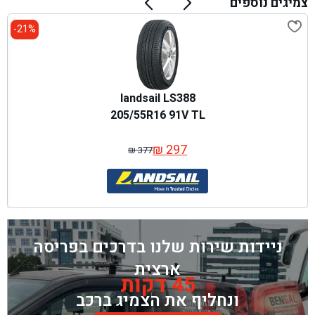
צמיגים נוספים
21%-
landsail LS388
205/55R16 91V TL
₪
297
₪
377
המחיר
המחיר
המקורי
הנוכחי
היה:
הוא:
₪ 377.
₪ 297.
ניידות שירות שלנו בדרכים בפריסה
ארצית
45 דקות
ונחליף את הצמיג ברכב