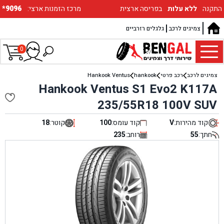
התקנה
ללא עלות
בפריסה ארצית
:מרכז הזמנות ארצי
*9096
צמיגים לרכב
גלגלים רזרביים
0
צמיגים לרכב
רכב פרטי
hankook
Hankook Ventus
Hankook Ventus S1 Evo2 K117A
235/55R18 100V SUV
קוד מהירות:
V
קוד עומס:
100
קוטר:
18
חתך:
55
רוחב:
235