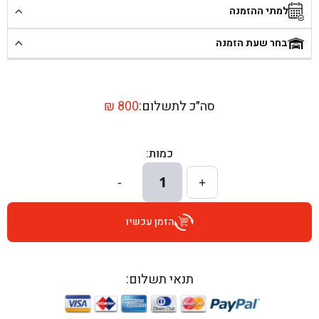
למתי ההזמנה
בן גל - שכונת אזור תעשייה זעירה, עיילבון - עיילבון
בחר שעת הזמנה
בן גל - שדרות יצחק רבין 1, באר יעקב - באר יעקב
בן גל - דרך השבעה 20, אזור - אזור
סה״כ לתשלום:
800
₪
בן גל - הכוזרי 1, תל אביב - תל אביב
כמות:
בן גל - הרצל 6, גדרה - גדרה
1
-
+
בן גל - שדרות דוד בן גוריון 8, באר שבע - באר שבע
הזמן עכשיו
בן גל - אוסלו 5, שדרות - שדרות
בן גל - תחנת אלון, ערד - ערד
תנאי תשלום:
בן גל - היובלים 26, הוד השרון - הוד השרון