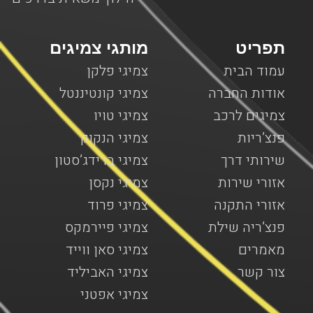
תפריט
מותגי צמיגים
עמוד הבית
צמיגי פלקן
אודות החברה
צמיגי קונטיננטל
צמיגים לרכב
צמיגי טויו
פנצ’ריות
צמיגי הנקוק
שירותי דרך
צמיגי ברידג’סטון
אזורי שירות
צמיגי נקסן
אזורי התקנה
צמיגי פרוד
פנצ’ריה שילת
צמיגי פיירמקס
מאמרים
צמיגי סאן ווייד
צור קשר
צמיגי האביליד
צמיגי אפטני