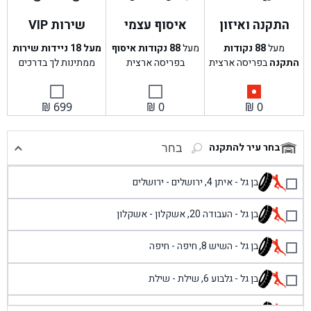
התקנה ואיזון
איסוף עצמי
שירות VIP
מעל
88
נקודות
מעל
88
נקודות איסוף
מעל 18 ניידות שירות
התקנה
בפריסה ארצית
בפריסה ארצית
ממתינות לך בדרכים
₪
699
₪
0
₪
0
בחר עיר להתקנה
בחר
בן גל - איתן 4, ירושלים - ירושלים
בן גל - העבודה 20, אשקלון - אשקלון
בן גל - השיש 8, חיפה - חיפה
בן גל - גלבוע 6, שילת - שילת
בן גל - פוריידיס, כניסה צפונית מול כביש 4 - פרדיס