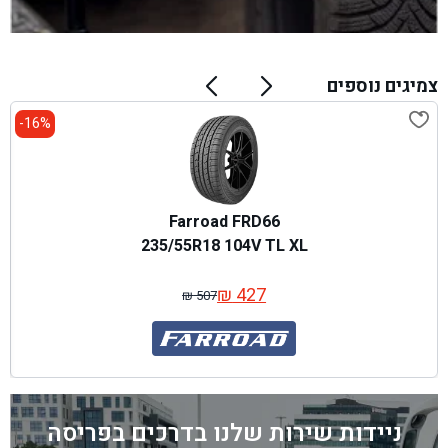
צמיגים נוספים
16%-
Farroad FRD66
235/55R18 104V TL XL
₪
427
₪
507
המחיר
המחיר
המקורי
הנוכחי
היה:
הוא:
₪ 507.
₪ 427.
ניידות שירות שלנו בדרכים בפריסה