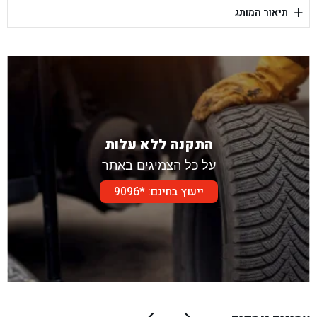
+
תיאור המותג
בן גל - דור אלון הר טוב - בית שמש
התקנה ללא עלות
על כל הצמיגים באתר
ייעוץ בחינם: *9096