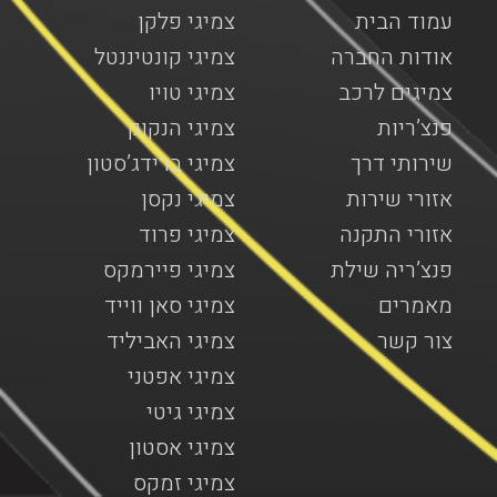
עמוד הבית
צמיגי פלקן
אודות החברה
צמיגי קונטיננטל
צמיגים לרכב
צמיגי טויו
פנצ’ריות
צמיגי הנקוק
שירותי דרך
צמיגי ברידג’סטון
אזורי שירות
צמיגי נקסן
אזורי התקנה
צמיגי פרוד
פנצ’ריה שילת
צמיגי פיירמקס
מאמרים
צמיגי סאן ווייד
צור קשר
צמיגי האביליד
צמיגי אפטני
צמיגי גיטי
צמיגי אסטון
צמיגי זמקס