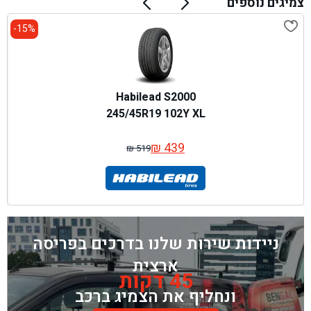
צמיגים נוספים
15%-
Habilead S2000
245/45R19 102Y XL
₪
439
₪
519
המחיר
המחיר
המקורי
הנוכחי
היה:
הוא:
₪ 519.
₪ 439.
ניידות שירות שלנו בדרכים בפריסה
ארצית
45 דקות
ונחליף את הצמיג ברכב