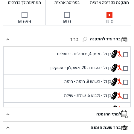
התקנה
בפריסה ארצית
בפריסה ארצית
ממתינות לך בדרכים
₪
699
₪
0
₪
0
בחר עיר להתקנה
בחר
בן גל - איתן 4, ירושלים - ירושלים
בן גל - העבודה 20, אשקלון - אשקלון
בן גל - השיש 8, חיפה - חיפה
בן גל - גלבוע 6, שילת - שילת
בן גל - פוריידיס, כניסה צפונית מול כביש 4 - פרדיס
למתי ההזמנה
בן גל - שכונת אזור תעשייה זעירה, עיילבון - עיילבון
בחר שעת הזמנה