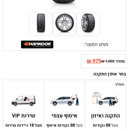
מותג המוצר:
₪
975
מחיר:
₪
1,055
המחיר
המחיר
הנוכחי
המקורי
בחר אופן התקנה
היה:
הוא:
₪ 1,055.
₪ 975.
מומלץ
התקנה ואיזון
איסוף עצמי
שירות VIP
מעל
88
נקודות
מעל
88
נקודות איסוף
מעל 18 ניידות שירות