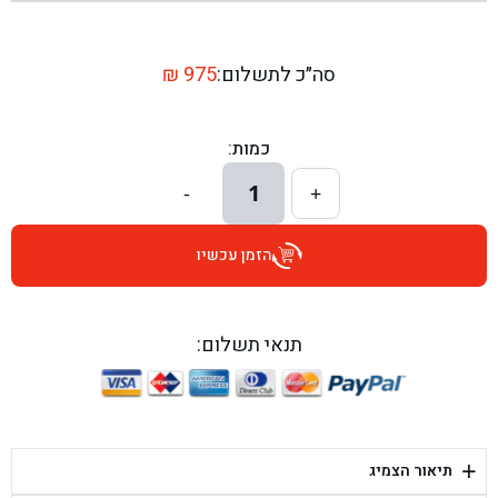
בן גל - שדרות יצחק רבין 1, באר יעקב - באר יעקב
בן גל - דרך השבעה 20, אזור - אזור
סה״כ לתשלום:
975
₪
בן גל - הכוזרי 1, תל אביב - תל אביב
כמות:
בן גל - הרצל 6, גדרה - גדרה
1
-
+
בן גל - שדרות דוד בן גוריון 8, באר שבע - באר שבע
הזמן עכשיו
בן גל - אוסלו 5, שדרות - שדרות
בן גל - תחנת אלון, ערד - ערד
תנאי תשלום:
בן גל - היובלים 26, הוד השרון - הוד השרון
בן גל - קלמן גבריאלוב 41, רחובות - רחובות
+
תיאור הצמיג
בן גל - יפת 88, תל אביב יפו - תל אביב