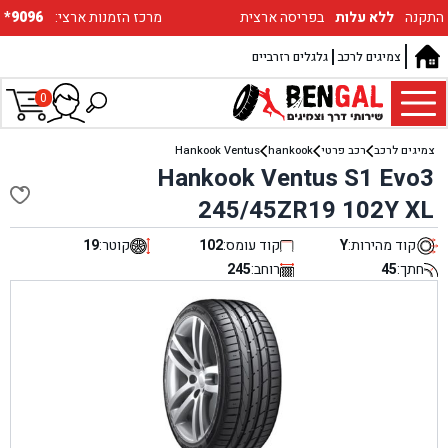
התקנה
ללא עלות
בפריסה ארצית
:מרכז הזמנות ארצי
*9096
צמיגים לרכב
גלגלים רזרביים
0
צמיגים לרכב
רכב פרטי
hankook
Hankook Ventus
Hankook Ventus S1 Evo3
245/45ZR19 102Y XL
קוד מהירות:
Y
קוד עומס:
102
קוטר:
19
חתך:
45
רוחב:
245