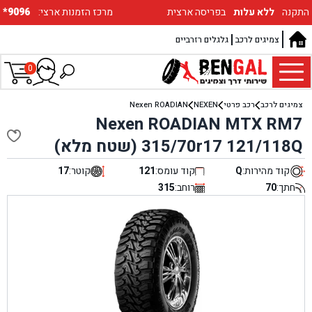
התקנה
ללא עלות
בפריסה ארצית
:מרכז הזמנות ארצי
*9096
צמיגים לרכב
גלגלים רזרביים
0
צמיגים לרכב
רכב פרטי
NEXEN
Nexen ROADIAN
Nexen ROADIAN MTX RM7
315/70r17 121/118Q (שטח מלא)
קוד מהירות:
Q
קוד עומס:
121
קוטר:
17
חתך:
70
רוחב:
315