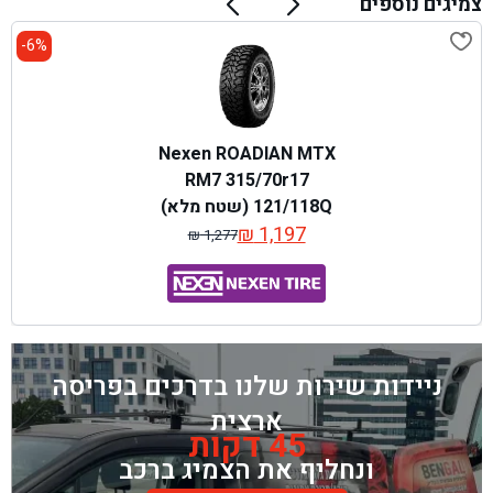
צמיגים נוספים
6%-
Nexen ROADIAN MTX
RM7 315/70r17
121/118Q (שטח מלא)
₪
1,197
₪
1,277
המחיר
המחיר
המקורי
הנוכחי
היה:
הוא:
₪ 1,277.
₪ 1,197.
ניידות שירות שלנו בדרכים בפריסה
ארצית
45 דקות
ונחליף את הצמיג ברכב