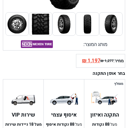
מותג המוצר:
₪
1,197
מחיר:
₪
1,277
המחיר
המחיר
הנוכחי
המקורי
בחר אופן התקנה
היה:
הוא:
₪ 1,277.
₪ 1,197.
מומלץ
התקנה ואיזון
איסוף עצמי
שירות VIP
מעל
88
נקודות
מעל
88
נקודות איסוף
מעל 18 ניידות שירות