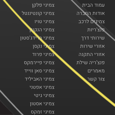
עמוד הבית
צמיגי פלקן
אודות החברה
צמיגי קונטיננטל
צמיגים לרכב
צמיגי טויו
פנצ’ריות
צמיגי הנקוק
שירותי דרך
צמיגי ברידג’סטון
אזורי שירות
צמיגי נקסן
אזורי התקנה
צמיגי פרוד
פנצ’ריה שילת
צמיגי פיירמקס
מאמרים
צמיגי סאן ווייד
צור קשר
צמיגי האביליד
צמיגי אפטני
צמיגי גיטי
צמיגי אסטון
צמיגי זמקס