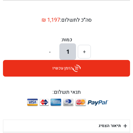
בן גל - שדרות יצחק רבין 1, באר יעקב - באר יעקב
בן גל - דרך השבעה 20, אזור - אזור
סה״כ לתשלום:
1,197
₪
בן גל - הכוזרי 1, תל אביב - תל אביב
כמות:
בן גל - הרצל 6, גדרה - גדרה
1
-
+
בן גל - שדרות דוד בן גוריון 8, באר שבע - באר שבע
הזמן עכשיו
בן גל - אוסלו 5, שדרות - שדרות
בן גל - תחנת אלון, ערד - ערד
תנאי תשלום:
בן גל - היובלים 26, הוד השרון - הוד השרון
בן גל - קלמן גבריאלוב 41, רחובות - רחובות
+
תיאור הצמיג
בן גל - יפת 88, תל אביב יפו - תל אביב