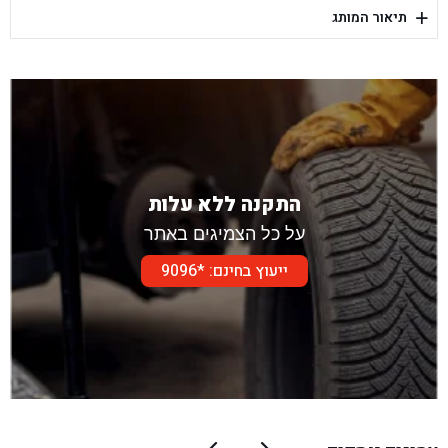
+
תיאור המותג
בן גל - דור אלון הר טוב - בית שמש
התקנה ללא עלות
על כל הצמיגים באתר
ייעוץ בחינם: *9096