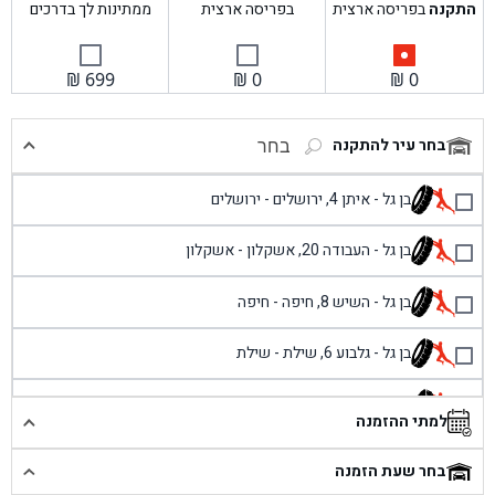
התקנה
בפריסה ארצית
בפריסה ארצית
ממתינות לך בדרכים
₪
699
₪
0
₪
0
בחר עיר להתקנה
בחר
בן גל - איתן 4, ירושלים - ירושלים
בן גל - העבודה 20, אשקלון - אשקלון
בן גל - השיש 8, חיפה - חיפה
בן גל - גלבוע 6, שילת - שילת
בן גל - פוריידיס, כניסה צפונית מול כביש 4 - פרדיס
למתי ההזמנה
בן גל - שכונת אזור תעשייה זעירה, עיילבון - עיילבון
בחר שעת הזמנה