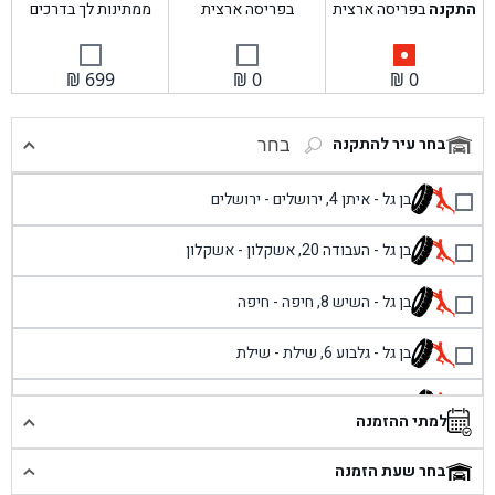
התקנה
בפריסה ארצית
בפריסה ארצית
ממתינות לך בדרכים
₪
699
₪
0
₪
0
בחר עיר להתקנה
בחר
בן גל - איתן 4, ירושלים - ירושלים
בן גל - העבודה 20, אשקלון - אשקלון
בן גל - השיש 8, חיפה - חיפה
בן גל - גלבוע 6, שילת - שילת
בן גל - פוריידיס, כניסה צפונית מול כביש 4 - פרדיס
למתי ההזמנה
בן גל - שכונת אזור תעשייה זעירה, עיילבון - עיילבון
בחר שעת הזמנה