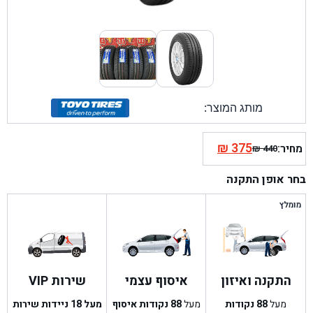
מותג המוצר:
₪
375
מחיר:
₪
440
המחיר
המחיר
הנוכחי
המקורי
בחר אופן התקנה
היה:
הוא:
₪ 440.
₪ 375.
מומלץ
התקנה ואיזון
איסוף עצמי
שירות VIP
מעל
88
נקודות
מעל
88
נקודות איסוף
מעל 18 ניידות שירות