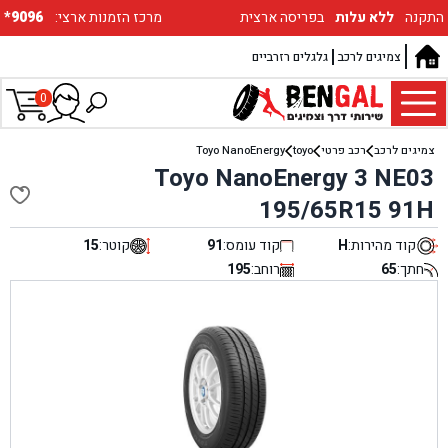
התקנה
ללא עלות
בפריסה ארצית
:מרכז הזמנות ארצי
*9096
צמיגים לרכב
גלגלים רזרביים
0
צמיגים לרכב
רכב פרטי
toyo
Toyo NanoEnergy
Toyo NanoEnergy 3 NE03
195/65R15 91H
קוד מהירות:
H
קוד עומס:
91
קוטר:
15
חתך:
65
רוחב:
195