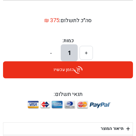
בן גל - שדרות יצחק רבין 1, באר יעקב - באר יעקב
בן גל - דרך השבעה 20, אזור - אזור
סה״כ לתשלום:
375
₪
בן גל - הכוזרי 1, תל אביב - תל אביב
כמות:
בן גל - הרצל 6, גדרה - גדרה
1
-
+
בן גל - שדרות דוד בן גוריון 8, באר שבע - באר שבע
הזמן עכשיו
בן גל - אוסלו 5, שדרות - שדרות
בן גל - תחנת אלון, ערד - ערד
תנאי תשלום:
בן גל - היובלים 26, הוד השרון - הוד השרון
בן גל - קלמן גבריאלוב 41, רחובות - רחובות
+
תיאור המוצר
בן גל - יפת 88, תל אביב יפו - תל אביב