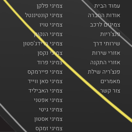
עמוד הבית
צמיגי פלקן
אודות החברה
צמיגי קונטיננטל
צמיגים לרכב
צמיגי טויו
פנצ’ריות
צמיגי הנקוק
שירותי דרך
צמיגי ברידג’סטון
אזורי שירות
צמיגי נקסן
אזורי התקנה
צמיגי פרוד
פנצ’ריה שילת
צמיגי פיירמקס
מאמרים
צמיגי סאן ווייד
צור קשר
צמיגי האביליד
צמיגי אפטני
צמיגי גיטי
צמיגי אסטון
צמיגי זמקס