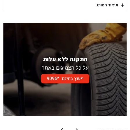
+
תיאור המותג
בן גל - דור אלון הר טוב - בית שמש
התקנה ללא עלות
על כל הצמיגים באתר
ייעוץ בחינם: *9096