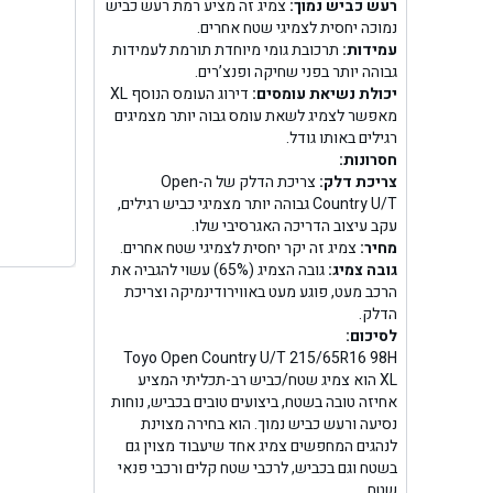
בן ג
רעש כביש נמוך:
צמיג זה מציע רמת רעש כביש
נמוכה יחסית לצמיגי שטח אחרים.
עמידות:
תרכובת גומי מיוחדת תורמת לעמידות
בן גל -
גבוהה יותר בפני שחיקה ופנצ’רים.
יכולת נשיאת עומסים:
דירוג העומס הנוסף XL
בן
מאפשר לצמיג לשאת עומס גבוה יותר מצמיגים
רגילים באותו גודל.
חסרונות:
צריכת דלק:
צריכת הדלק של ה-Open
Country U/T גבוהה יותר מצמיגי כביש רגילים,
עקב עיצוב הדריכה האגרסיבי שלו.
מחיר:
צמיג זה יקר יחסית לצמיגי שטח אחרים.
גובה צמיג:
גובה הצמיג (65%) עשוי להגביה את
הרכב מעט, פוגע מעט באווירודינמיקה וצריכת
הדלק.
לסיכום:
Toyo Open Country U/T 215/65R16 98H
XL הוא צמיג שטח/כביש רב-תכליתי המציע
אחיזה טובה בשטח, ביצועים טובים בכביש, נוחות
נסיעה ורעש כביש נמוך. הוא בחירה מצוינת
לנהגים המחפשים צמיג אחד שיעבוד מצוין גם
בשטח וגם בכביש, לרכבי שטח קלים ורכבי פנאי
שטח.