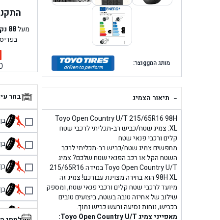
התקנה 
מעל
88
נק
בפריס
מותג המggוצר:
0
-
בחר עי
תיאור הצמיג
Toyo Open Country U/T 215/65R16 98H
בן גל 
XL: צמיג שטח/כביש רב-תכליתי לרכבי שטח
קלים ורכבי פנאי שטח
בן גל
מחפשים צמיג שטח/כביש רב-תכליתי לרכב
השטח הקל או רכב הפנאי שטח שלכם? צמיג
בן גל
Toyo Open Country U/T במידה 215/65R16
98H XL הוא בחירה מצוינת עבורכם! צמיג זה
מיועד לרכבי שטח קלים ורכבי פנאי שטח, ומספק
בן גל
שילוב של אחיזה טובה בשטח, ביצועים טובים
בכביש, נוחות נסיעה ורעש כביש נמוך.
בן 
מאפייני צמיג Toyo Open Country U/T:
למתי ה