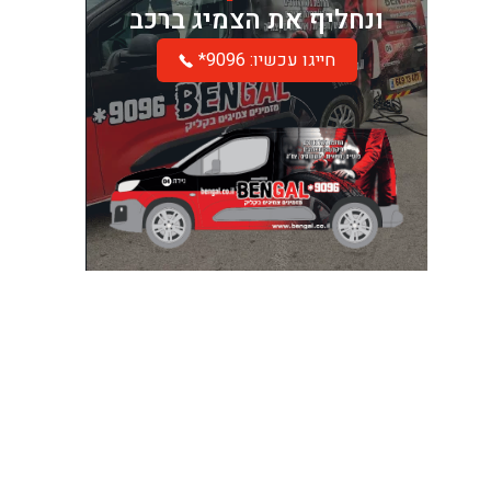
ונחליף את הצמיג ברכב
*חייגו עכשיו: 9096