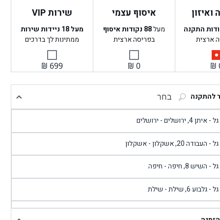
ואיזון
איסוף עצמי
שירות VIP
ודות התקנה
מעל
88
נקודות איסוף
מעל 18 ניידות שירות
ה ארצית
בפריסה ארצית
ממתינות לך בדרכים
₪
699
₪
0
₪
ר להתקנה
בחר
- איתן 4, ירושלים - ירושלים
 - העבודה 20, אשקלון - אשקלון
 - השיש 8, חיפה - חיפה
 - גלבוע 6, שילת - שילת
גל - פוריידיס, כניסה צפונית מול כביש 4 - פרדיס
הזמנה