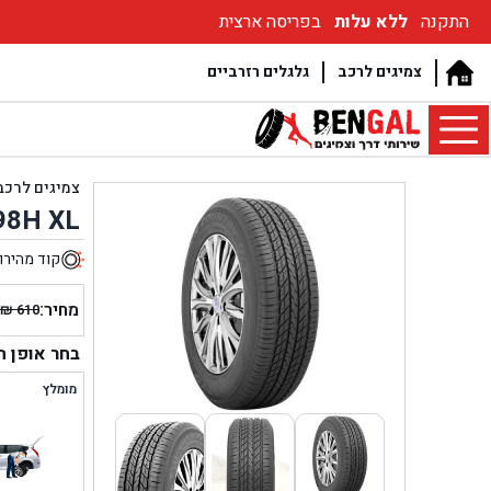
התקנה
ללא עלות
בפריסה ארצית
צמיגים לרכב
גלגלים רזרביים
צמיגים לרכב
98H XL
קוד מהירו
9
מחיר:
₪
610
המחיר
המחיר
הנוכחי
המקור
בחר אופן 
היה:
הוא:
מומלץ
₪ 610.
₪ 559.