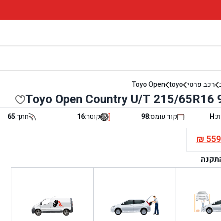
רכב פרטי
toyo
Toyo Open
Toyo Open Country U/T 215/65R16 
ת:
H
קוד עומס:
98
קוטר:
16
חתך:
65
₪
55
י
התקנה