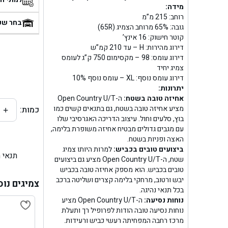
מידה:
בן
רוחב: 215 מ”מ
בחר שע
גובה: 65% מרוחב הצמיג (65R)
קוטר חישוק: 16 אינץ’
בן ג
דירוג מהירות: H – עד 210 קמ”ש
דירוג עומס: 98 – מקסימום 750 ק”ג לעומס
בן ג
צמיג יחיד
דירוג עומס נוסף: XL – עומס נוסף 10%
בן גל 
יתרונות:
אחיזה טובה בשטח:
ה-Open Country U/T
מציע אחיזה טובה בשטח, גם בתנאים קשים כמו
כמות:
+
בן גל
בוץ, סלעים וחול. עיצוב הדריכה האגרסיבי שלו
עם מגבים גדולים מבטיח אחיזה משופרת בלימה,
בן ג
האצה ופניות בשטח.
ביצועים טובים בכביש:
למרות היותו צמיג
תנאי 
בן גל
שטח, ה-Open Country U/T מציע גם ביצועים
טובים בכביש. הוא מספק אחיזה טובה בכביש
יבש ורטוב, מרחקי בלימה קצרים ושליטה ברכב
בן
צמיגים נוס
בכל תנאי נהיגה.
נוחות נסיעה:
ה-Open Country U/T מציע
בן גל 
נוחות נסיעה טובה הודות לפרופיל רך ותעלת
מרכז רחבה המפחיתה רעשי כביש ורעידות.