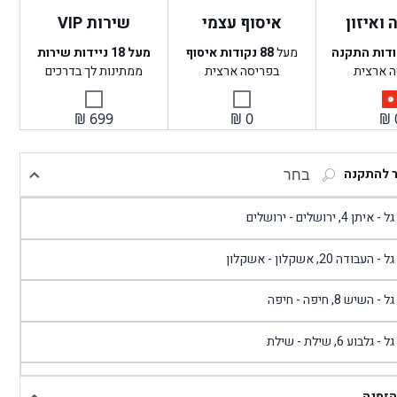
ואיזון
איסוף עצמי
שירות VIP
ודות התקנה
מעל
88
נקודות איסוף
מעל 18 ניידות שירות
ה ארצית
בפריסה ארצית
ממתינות לך בדרכים
₪
699
₪
0
₪
ר להתקנה
בחר
- איתן 4, ירושלים - ירושלים
 - העבודה 20, אשקלון - אשקלון
 - השיש 8, חיפה - חיפה
 - גלבוע 6, שילת - שילת
גל - פוריידיס, כניסה צפונית מול כביש 4 - פרדיס
הזמנה