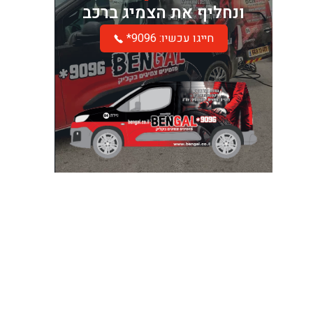
ונחליף את הצמיג ברכב
*חייגו עכשיו: 9096