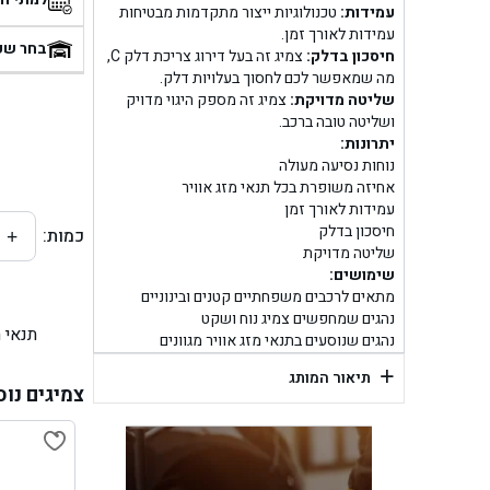
עמידות:
טכנולוגיות ייצור מתקדמות מבטיחות
בן
עמידות לאורך זמן.
בחר שע
חיסכון בדלק:
צמיג זה בעל דירוג צריכת דלק C,
מה שמאפשר לכם לחסוך בעלויות דלק.
בן ג
שליטה מדויקת:
צמיג זה מספק היגוי מדויק
ושליטה טובה ברכב.
בן ג
יתרונות:
נוחות נסיעה מעולה
בן גל 
אחיזה משופרת בכל תנאי מזג אוויר
עמידות לאורך זמן
חיסכון בדלק
כמות:
+
בן גל
שליטה מדויקת
שימושים:
בן ג
מתאים לרכבים משפחתיים קטנים ובינוניים
נהגים שמחפשים צמיג נוח ושקט
תנאי 
בן גל
נהגים שנוסעים בתנאי מזג אוויר מגוונים
+
תיאור המותג
בן
צמיגים נוס
בן גל 