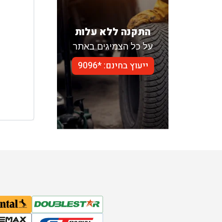
בן ג
בן גל -
התקנה ללא עלות
על כל הצמיגים באתר
בן
ייעוץ בחינם: *9096