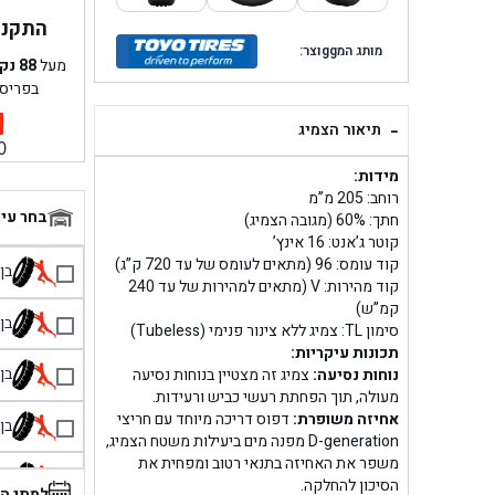
התקנה 
מותג המggוצר:
מעל
88
נק
בפריס
-
תיאור הצמיג
0
מידות:
רוחב: 205 מ”מ
בחר עי
חתך: 60% (מגובה הצמיג)
קוטר ג’אנט: 16 אינץ’
קוד עומס: 96 (מתאים לעומס של עד 720 ק”ג)
בן גל 
קוד מהירות: V (מתאים למהירות של עד 240
קמ”ש)
בן גל
סימון TL: צמיג ללא צינור פנימי (Tubeless)
תכונות עיקריות:
בן גל
נוחות נסיעה:
צמיג זה מצטיין בנוחות נסיעה
מעולה, תוך הפחתת רעשי כביש ורעידות.
אחיזה משופרת:
דפוס דריכה מיוחד עם חריצי
בן גל
D-generation מפנה מים ביעילות משטח הצמיג,
משפר את האחיזה בתנאי רטוב ומפחית את
בן 
הסיכון להחלקה.
למתי ה