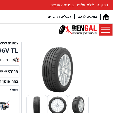
התקנה
ללא עלות
בפריסה ארצית
צמיגים לרכב
גלגלים רזרביים
צמיגים לרכב
96V TL
קוד מהירו
0
מחיר:
₪
499
המחיר
המחיר
הנוכחי
המקור
בחר אופן 
היה:
הוא:
מומלץ
₪ 499.
₪ 460.