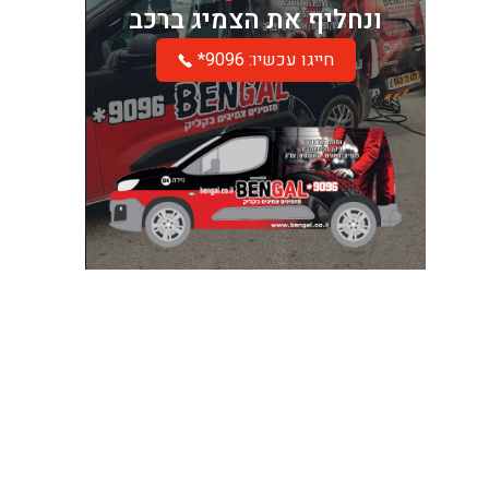
ונחליף את הצמיג ברכב
*חייגו עכשיו: 9096