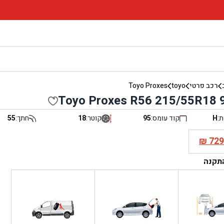
רכב פרטי
toyo
Toyo Proxes
Toyo Proxes R56 215/55R18 
ת:
H
קוד עומס:
95
קוטר:
18
חתך:
55
₪
72
י
התקנה