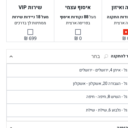
ואיזון
איסוף עצמי
שירות VIP
ודות התקנה
מעל
88
נקודות איסוף
מעל 18 ניידות שירות
ה ארצית
בפריסה ארצית
ממתינות לך בדרכים
₪
699
₪
0
₪
ר להתקנה
בחר
- איתן 4, ירושלים - ירושלים
 - העבודה 20, אשקלון - אשקלון
 - השיש 8, חיפה - חיפה
 - גלבוע 6, שילת - שילת
גל - פוריידיס, כניסה צפונית מול כביש 4 - פרדיס
הזמנה