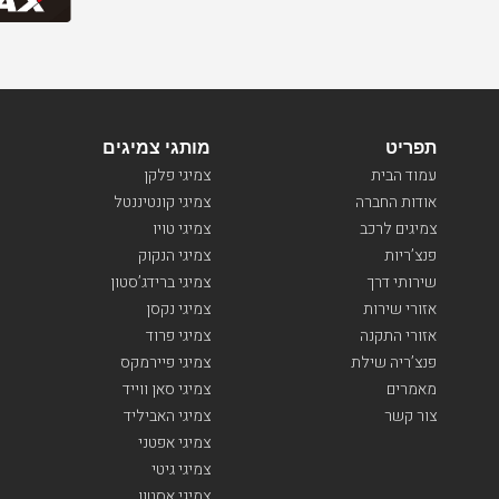
תפריט
מותגי צמיגים
עמוד הבית
צמיגי פלקן
אודות החברה
צמיגי קונטיננטל
צמיגים לרכב
צמיגי טויו
פנצ’ריות
צמיגי הנקוק
שירותי דרך
צמיגי ברידג’סטון
אזורי שירות
צמיגי נקסן
אזורי התקנה
צמיגי פרוד
פנצ’ריה שילת
צמיגי פיירמקס
מאמרים
צמיגי סאן ווייד
צור קשר
צמיגי האביליד
צמיגי אפטני
צמיגי גיטי
צמיגי אסטון