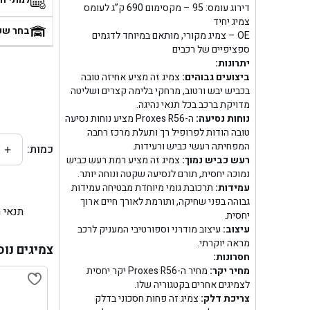
דירוג עומס: 95 – מקסימום 690 ק”ג לעומס
בן
צמיג יחיד
בחר שע
OE – צמיג מקורי, מותאם במיוחד לדגמים
ספציפיים של רכבים
בן ג
יתרונות:
ביצועים גבוהים:
צמיג זה מציע אחיזה טובה
בן ג
בכביש יבש ורטוב, מרחקי בלימה קצרים ושליטה
מדויקת ברכב בכל תנאי נהיגה.
בן גל 
נוחות נסיעה:
ה-Proxes R56 מציע נוחות נסיעה
טובה הודות לפרופיל רך ותעלת מרכז רחבה
המפחיתה רעשי כביש ורעידות.
כמות:
+
בן גל
רעש כביש נמוך:
צמיג זה מציע רמת רעש כביש
נמוכה יחסית, תורם לנסיעה שקטה ונוחה יותר.
בן ג
עמידות:
תרכובת גומי מיוחדת מבטיחה עמידות
גבוהה בפני שחיקה, ותורמת לאורך חיים ארוך
תנאי 
בן גל
יחסית.
עיצוב:
עיצוב מודרני וספורטיבי המעניק לרכב
מראה יוקרתי.
בן
צמיגים נוס
חסרונות:
מחיר יקר:
מחיר ה-Proxes R56 יקר יחסית
בן גל 
לצמיגים אחרים בקטגוריה שלו.
צריכת דלק:
צמיג זה פחות חסכוני בדלק