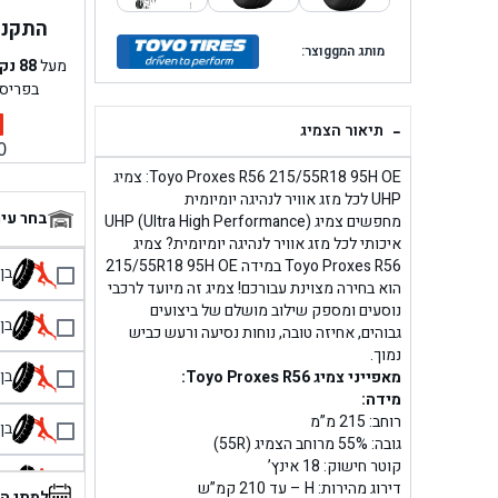
התקנה 
מותג המggוצר:
מעל
88
נק
בפריס
-
תיאור הצמיג
0
Toyo Proxes R56 215/55R18 95H OE: צמיג
UHP לכל מזג אוויר לנהיגה יומיומית
בחר עי
מחפשים צמיג UHP (Ultra High Performance)
איכותי לכל מזג אוויר לנהיגה יומיומית? צמיג
Toyo Proxes R56 במידה 215/55R18 95H OE
בן גל 
הוא בחירה מצוינת עבורכם! צמיג זה מיועד לרכבי
נוסעים ומספק שילוב מושלם של ביצועים
בן גל
גבוהים, אחיזה טובה, נוחות נסיעה ורעש כביש
נמוך.
בן גל
מאפייני צמיג Toyo Proxes R56:
מידה:
רוחב: 215 מ”מ
בן גל
גובה: 55% מרוחב הצמיג (55R)
קוטר חישוק: 18 אינץ’
בן 
דירוג מהירות: H – עד 210 קמ”ש
למתי ה