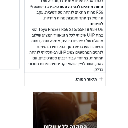
בן ג
בהשוואה לצמיגים אחרים בקטגוריה שלו.
פחות מתאים לנהיגה ספורטיבית:
ה-Proxes
R56 פחות מתאים לנהיגה ספורטיבית, עקב
בן גל -
פרופיל רך יותר ותגובות פחות מיידיות.
לסיכום:
בן
Toyo Proxes R56 215/55R18 95H OE הוא
צמיג UHP איכותי לכל מזג אוויר המציע שילוב
מושלם של ביצועים גבוהים, אחיזה טובה, נוחות
נסיעה ורעש כביש נמוך. הוא בחירה מצוינת
לנהגים המחפשים צמיג UHP רב-תכליתי לנהיגה
יומיומית, במיוחד עבור רכבים ספורטיביים. עם
זאת, חשוב לציין שהוא יקר יחסית ופחות חסכוני
בדלק.
+
תיאור המותג
התקנה ללא עלות