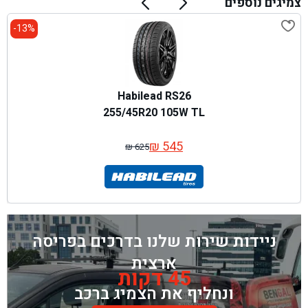
צמיגים נוספים
13%-
Habilead RS26
255/45R20 105W TL
₪
545
₪
625
המחיר
המחיר
המקורי
הנוכחי
היה:
הוא:
₪ 625.
₪ 545.
ניידות שירות שלנו בדרכים בפריסה
ארצית
45 דקות
ונחליף את הצמיג ברכב