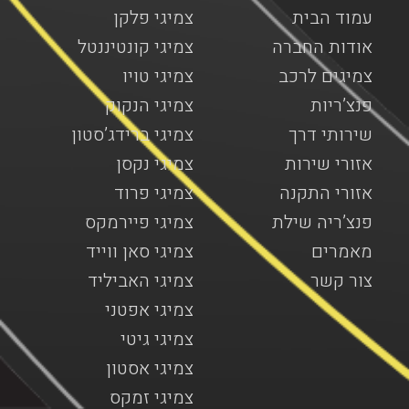
עמוד הבית
צמיגי פלקן
אודות החברה
צמיגי קונטיננטל
צמיגים לרכב
צמיגי טויו
פנצ’ריות
צמיגי הנקוק
שירותי דרך
צמיגי ברידג’סטון
אזורי שירות
צמיגי נקסן
אזורי התקנה
צמיגי פרוד
פנצ’ריה שילת
צמיגי פיירמקס
מאמרים
צמיגי סאן ווייד
צור קשר
צמיגי האביליד
צמיגי אפטני
צמיגי גיטי
צמיגי אסטון
צמיגי זמקס