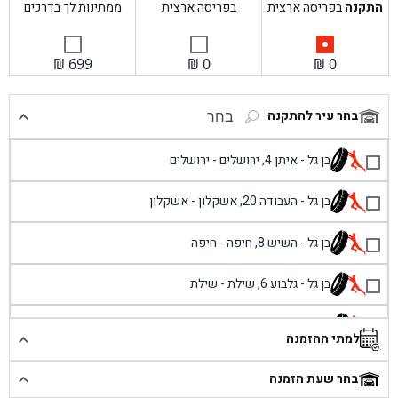
התקנה
בפריסה ארצית
בפריסה ארצית
ממתינות לך בדרכים
₪
699
₪
0
₪
0
בחר עיר להתקנה
בחר
בן גל - איתן 4, ירושלים - ירושלים
בן גל - העבודה 20, אשקלון - אשקלון
בן גל - השיש 8, חיפה - חיפה
בן גל - גלבוע 6, שילת - שילת
בן גל - פוריידיס, כניסה צפונית מול כביש 4 - פרדיס
למתי ההזמנה
בן גל - שכונת אזור תעשייה זעירה, עיילבון - עיילבון
בחר שעת הזמנה