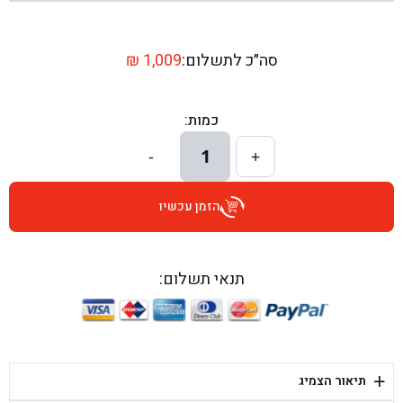
בן גל - שדרות יצחק רבין 1, באר יעקב - באר יעקב
בן גל - דרך השבעה 20, אזור - אזור
סה״כ לתשלום:
1,009
₪
בן גל - הכוזרי 1, תל אביב - תל אביב
כמות:
בן גל - הרצל 6, גדרה - גדרה
1
-
+
בן גל - שדרות דוד בן גוריון 8, באר שבע - באר שבע
הזמן עכשיו
בן גל - אוסלו 5, שדרות - שדרות
בן גל - תחנת אלון, ערד - ערד
תנאי תשלום:
בן גל - היובלים 26, הוד השרון - הוד השרון
בן גל - קלמן גבריאלוב 41, רחובות - רחובות
+
תיאור הצמיג
בן גל - יפת 88, תל אביב יפו - תל אביב