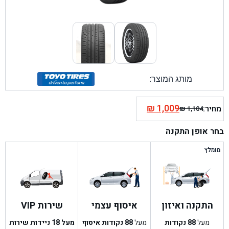
מותג המוצר:
₪
1,009
מחיר:
₪
1,104
המחיר
המחיר
הנוכחי
המקורי
בחר אופן התקנה
היה:
הוא:
₪ 1,104.
₪ 1,009.
מומלץ
התקנה ואיזון
איסוף עצמי
שירות VIP
מעל
88
נקודות
מעל
88
נקודות איסוף
מעל 18 ניידות שירות