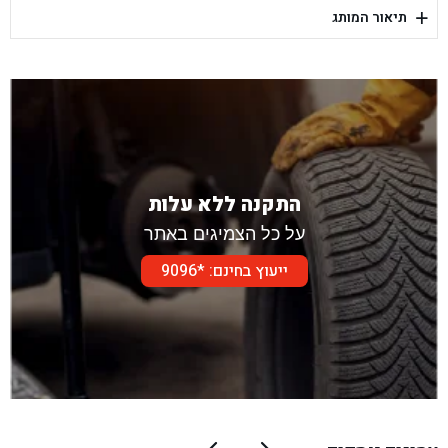
+
תיאור המותג
בן גל - דור אלון הר טוב - בית שמש
התקנה ללא עלות
על כל הצמיגים באתר
ייעוץ בחינם: *9096