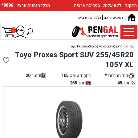
התקנה
ללא עלות
בפריסה ארצית
:מרכז הזמנות ארצי
*9096
צמיגים לרכב
גלגלים רזרביים
0
צמיגים לרכב
רכב פרטי
toyo
Toyo Proxes
Toyo Proxes Sport SUV 255/45R20
105Y XL
קוד מהירות:
Y
קוד עומס:
105
קוטר:
20
חתך:
45
רוחב:
255