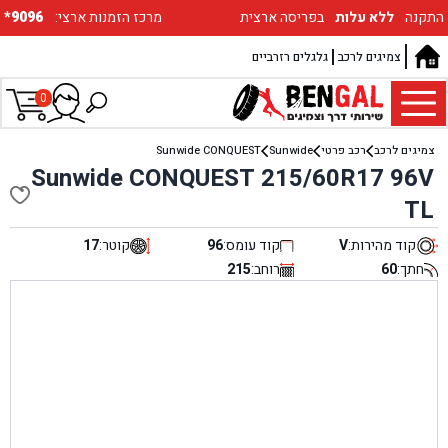
התקנה
ללא עלות
בפריסה ארצית
:מרכז הזמנות ארצי
*9096
צמיגים לרכב
גלגלים רזרביים
0
צמיגים לרכב
רכב פרטי
Sunwide
Sunwide CONQUEST
Sunwide CONQUEST 215/60R17 96V
TL
קוד מהירות:
V
קוד עומס:
96
קוטר:
17
חתך:
60
רוחב:
215