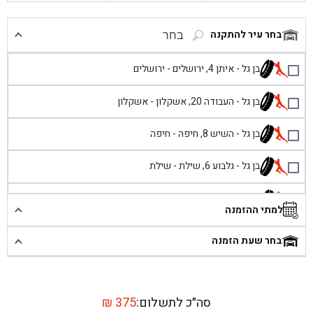
בחר עיר להתקנה
בחר
בן גל - איתן 4, ירושלים - ירושלים
בן גל - העבודה 20, אשקלון - אשקלון
בן גל - השיש 8, חיפה - חיפה
בן גל - גלבוע 6, שילת - שילת
בן גל - פוריידיס, כניסה צפונית מול כביש 4 - פרדיס
למתי ההזמנה
בן גל - שכונת אזור תעשייה זעירה, עיילבון - עיילבון
בחר שעת הזמנה
בן גל - שדרות יצחק רבין 1, באר יעקב - באר יעקב
בן גל - דרך השבעה 20, אזור - אזור
סה״כ לתשלום:
375
₪