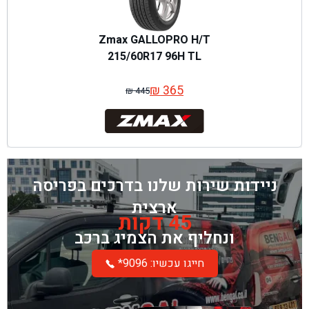
Zmax GALLOPRO H/T
215/60R17 96H TL
₪
365
₪
445
המחיר
המחיר
המקורי
הנוכחי
היה:
הוא:
₪ 445.
₪ 365.
ניידות שירות שלנו בדרכים בפריסה
ארצית
45 דקות
ונחליף את הצמיג ברכב
*חייגו עכשיו: 9096