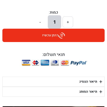
בן גל - הכוזרי 1, תל אביב - תל אביב
כמות:
בן גל - הרצל 6, גדרה - גדרה
1
-
+
בן גל - שדרות דוד בן גוריון 8, באר שבע - באר שבע
הזמן עכשיו
בן גל - אוסלו 5, שדרות - שדרות
בן גל - תחנת אלון, ערד - ערד
תנאי תשלום:
בן גל - היובלים 26, הוד השרון - הוד השרון
בן גל - קלמן גבריאלוב 41, רחובות - רחובות
+
תיאור הצמיג
בן גל - יפת 88, תל אביב יפו - תל אביב
+
תיאור המותג
בן גל - דור אלון הר טוב - בית שמש