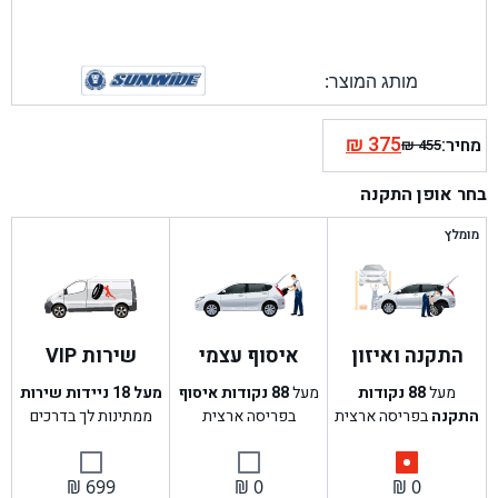
מותג המוצר:
₪
375
מחיר:
₪
455
המחיר
המחיר
הנוכחי
המקורי
בחר אופן התקנה
היה:
הוא:
₪ 455.
₪ 375.
מומלץ
התקנה ואיזון
איסוף עצמי
שירות VIP
מעל
88
נקודות
מעל
88
נקודות איסוף
מעל 18 ניידות שירות
התקנה
בפריסה ארצית
בפריסה ארצית
ממתינות לך בדרכים
₪
699
₪
0
₪
0