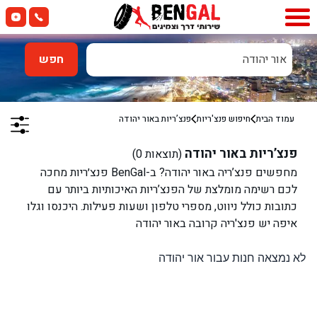
אור יהודה
חפש
עמוד הבית
חיפוש פנצ'ריות
פנצ’ריות ב
אור יהודה
פנצ’ריות ב
אור יהודה
(תוצאות
0
)
מחפשים פנצ’ריה ב
אור יהודה
? ב-BenGal פנצ׳ריות מחכה
לכם רשימה מומלצת של הפנצ’ריות האיכותיות ביותר עם
כתובות כולל ניווט, מספרי טלפון ושעות פעילות. היכנסו וגלו
איפה יש פנצ'ריה קרובה ב
אור יהודה
לא נמצאה חנות עבור אור יהודה