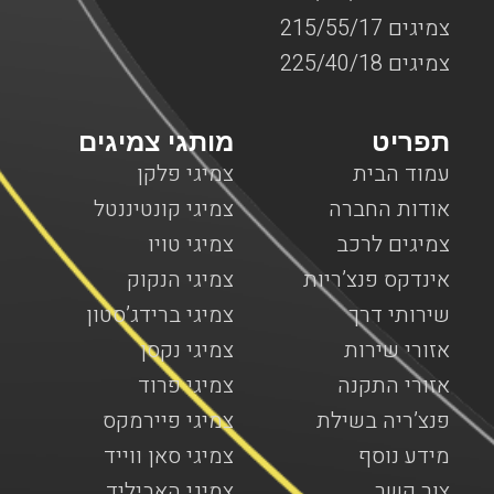
צמיגים 215/55/17
צמיגים 225/40/18
תפריט
מותגי צמיגים
עמוד הבית
צמיגי פלקן
אודות החברה
צמיגי קונטיננטל
צמיגים לרכב
צמיגי טויו
אינדקס פנצ’ריות
צמיגי הנקוק
שירותי דרך
צמיגי ברידג’סטון
אזורי שירות
צמיגי נקסן
אזורי התקנה
צמיגי פרוד
פנצ’ריה בשילת
צמיגי פיירמקס
מידע נוסף
צמיגי סאן ווייד
צור קשר
צמיגי האביליד