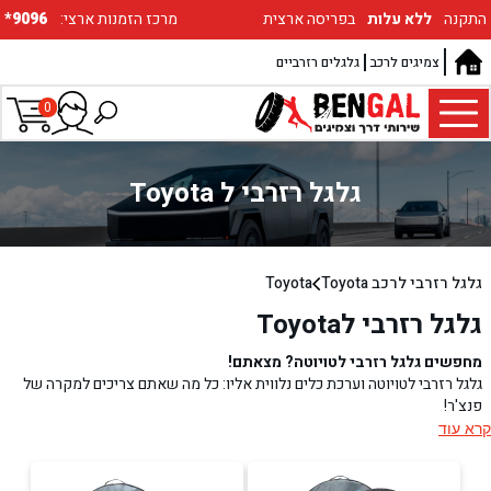
התקנה
ללא עלות
בפריסה ארצית
:מרכז הזמנות ארצי
*9096
צמיגים לרכב
גלגלים רזרביים
0
גלגל רזרבי ל Toyota
גלגל רזרבי לרכב Toyota
Toyota
גלגל רזרבי לToyota
מחפשים גלגל רזרבי לטויוטה? מצאתם!
גלגל רזרבי לטויוטה וערכת כלים נלווית אליו: כל מה שאתם צריכים למקרה של
פנצ'ר!
בעבר, יצרניות הרכב השונות היו מעניקות לרוכשים גם גלגל רזרבי, כחלק בלתי
קרא עוד
נפרד מהמכונית. המחויבות הזו של חלק מהחברות כבר לא קיימת כיום. גם טויוטה
(Toyota), היצרנית המובילה בתחום שמקפידה על מפרט מרשים, לא מעניקה