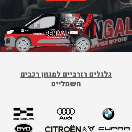
משלים את הערכה שתגיע אליכם היישר עד הבית עם שליח. ההזמנה מתבצעת
לנהוג בראש שקט באמת: בן גל
באתר הבית שלנו, בפשטות ובקלות, עם זמני אספקה נוחים של בין 5 ל-7 ימי
עסקים (או לפני כן
🙂
).
ערכה לגלגל ספייר לטויוטה היא מסוג המוצרים שכל נהג זקוק להם בעת פנצ'ר,
לכן מומלץ להצטייד בה מראש, לכל מקרה של פנצ'ר בגלגל.
מדובר בסוג של "לנסוע על בטוח" בהשקעה חד-פעמית. פנצ'ר הוא מצב שכמעט
כל נהג נתקל בו מעת לעת, אם בשל מצב חלק מהכבישים ברחבי הארץ, או
כתוצאה מטעויות של נהגים. גלגל רזרבי לטויוטה והערכה הנלוות משמשים כחבל
הצלה שהוא בגדר חובה לכל נהג בכביש. הקדימו תרופה למכה והצטיידו בהתאם!
נסיעה טובה ובטוחה.
גלגלים רזרביים למגוון רכבים
חשמליים