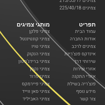
צמיגים 215/55/17
צמיגים 225/40/18
תפריט
מותגי צמיגים
עמוד הבית
צמיגי פלקן
אודות החברה
צמיגי קונטיננטל
צמיגים לרכב
צמיגי טויו
אינדקס פנצ’ריות
צמיגי הנקוק
שירותי דרך
צמיגי ברידג’סטון
אזורי שירות
צמיגי נקסן
אזורי התקנה
צמיגי פרוד
פנצ’ריה בשילת
צמיגי פיירמקס
מידע נוסף
צמיגי סאן ווייד
צור קשר
צמיגי האביליד