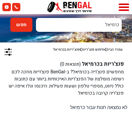
כרמיאל
חפש
עמוד הבית
חיפוש פנצ'ריות
פנצ’ריות ב
כרמיאל
פנצ’ריות ב
כרמיאל
(תוצאות
0
)
מחפשים פנצ’ריה ב
כרמיאל
? ב-BenGal פנצ׳ריות מחכה לכם
רשימה מומלצת של הפנצ’ריות האיכותיות ביותר עם כתובות
כולל ניווט, מספרי טלפון ושעות פעילות. היכנסו וגלו איפה יש
פנצ'ריה קרובה ב
כרמיאל
לא נמצאה חנות עבור כרמיאל