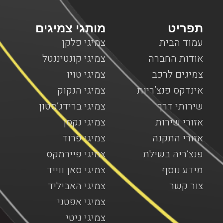
תפריט
מותגי צמיגים
עמוד הבית
צמיגי פלקן
אודות החברה
צמיגי קונטיננטל
צמיגים לרכב
צמיגי טויו
אינדקס פנצ’ריות
צמיגי הנקוק
שירותי דרך
צמיגי ברידג’סטון
אזורי שירות
צמיגי נקסן
אזורי התקנה
צמיגי פרוד
פנצ’ריה בשילת
צמיגי פיירמקס
מידע נוסף
צמיגי סאן ווייד
צור קשר
צמיגי האביליד
צמיגי אפטני
צמיגי גיטי