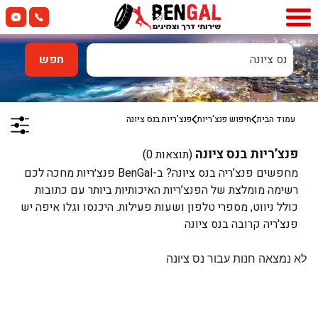
נס ציונה
חפש
עמוד הבית
חיפוש פנצ'ריות
פנצ’ריות ב
נס ציונה
פנצ’ריות ב
נס ציונה
(תוצאות
0
)
מחפשים פנצ’ריה ב
נס ציונה
? ב-BenGal פנצ׳ריות מחכה לכם
רשימה מומלצת של הפנצ’ריות האיכותיות ביותר עם כתובות
כולל ניווט, מספרי טלפון ושעות פעילות. היכנסו וגלו איפה יש
פנצ'ריה קרובה ב
נס ציונה
לא נמצאה חנות עבור נס ציונה