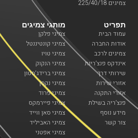
צמיגים 225/40/18
תפריט
מותגי צמיגים
עמוד הבית
צמיגי פלקן
אודות החברה
צמיגי קונטיננטל
צמיגים לרכב
צמיגי טויו
אינדקס פנצ’ריות
צמיגי הנקוק
שירותי דרך
צמיגי ברידג’סטון
אזורי שירות
צמיגי נקסן
אזורי התקנה
צמיגי פרוד
פנצ’ריה בשילת
צמיגי פיירמקס
מידע נוסף
צמיגי סאן ווייד
צור קשר
צמיגי האביליד
צמיגי אפטני