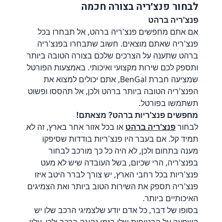
לבחור פנצ׳ריה בצורה חכמה
פנצ'ריה ברהט
אם אתם מחפשים פנצ'ריה ברהט, אל תבחרו בכל
פנצ'ריה שאתם מוצאים. חשוב שתבחרו בפנצ'ריה
ברהט שתענה על הצרכים שלכם בצורה הטובה ביותר
ותספק לכם שירות מקצועי ואיכותי. באמצעות הפורטל
שמציעה חברת BenGal, אתם יכולים למצוא את
הפנצ'ריה הטובה ביותר ברהט ולכן, אל תהססו ופשוט
תשתמשו בפורטל.
מחפשים פנצ'ריות ברהט? מצאתם!
לבחור
פנצ'ריה ברהט
או בכל אזור אחר בארץ, זה לא
תמיד קל. אם בעבר היו פנצ'ריות בודדות שסיפקו
מענה בתחום ולכן, לא היה כל כך מורכב לבחור
בפנצ'ריה, הרי שכיום, בשל העובדה שיש לא מעט
פנצ'ריות בכל רחבי הארץ, יש צורך לברר היטב איזו
פנצ'ריה תספק את השירות הטוב ביותר ואת הצמיגים
האיכותיים ביותר.
בסופו של דבר, כל אדם יודע שלצמיגי הרכב שלו יש