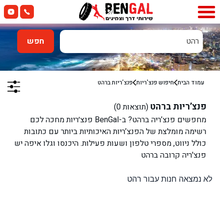
רהט
חפש
עמוד הבית
חיפוש פנצ'ריות
פנצ’ריות ב
רהט
פנצ’ריות ב
רהט
(תוצאות
0
)
מחפשים פנצ’ריה ב
רהט
? ב-BenGal פנצ׳ריות מחכה לכם
רשימה מומלצת של הפנצ’ריות האיכותיות ביותר עם כתובות
כולל ניווט, מספרי טלפון ושעות פעילות. היכנסו וגלו איפה יש
פנצ'ריה קרובה ב
רהט
לא נמצאה חנות עבור רהט