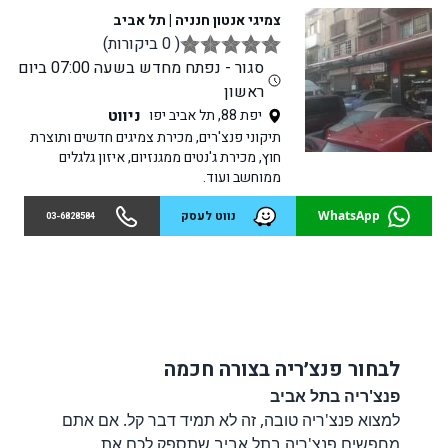
צמיגי אנטון חנניה | תל אביב
( 0 ביקורות)
סגור - נפתח מחדש בשעה 07:00 ביום
ראשון
ניווט
יפת 88, תל אביב יפו
תיקוני פנצ'רים, מכירת צמיגים חדשים ותוצרת
חוץ, מכירת ג'נטים ממגנזיום, איזון גלגלים
ממוחשב ועוד.
WhatsApp
נווט לעסק
03-6828584
לבחור פנצ׳ריה בצורה חכמה
פנצ'ריה בתל אביב
למצוא פנצ'ריה טובה, זה לא תמיד דבר קל. אם אתם
מחפשים פנצ'ריה בתל אביב שתספק לכם את