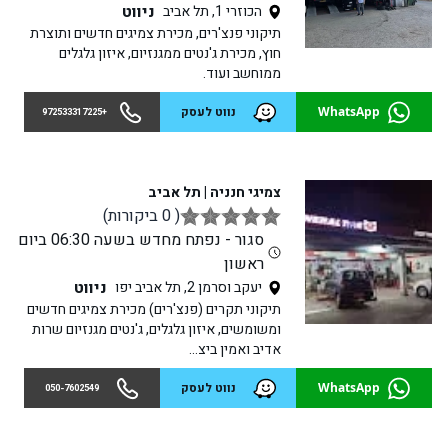
ניווט
הכוזרי 1, תל אביב
תיקוני פנצ'רים, מכירת צמיגים חדשים ותוצרת
חוץ, מכירת ג'נטים ממגנזיום, איזון גלגלים
ממוחשב ועוד.
WhatsApp
נווט לעסק
+972533317225
צמיגי חנניה | תל אביב
( 0 ביקורות)
סגור - נפתח מחדש בשעה 06:30 ביום
ראשון
ניווט
יעקב וסרמן 2, תל אביב יפו
תיקוני תקרים (פנצ'רים) מכירת צמיגים חדשים
ומשומשים, איזון גלגלים, ג'נטים מגנזיום שרות
אדיב ואמין ביצ...
WhatsApp
נווט לעסק
050-7602549