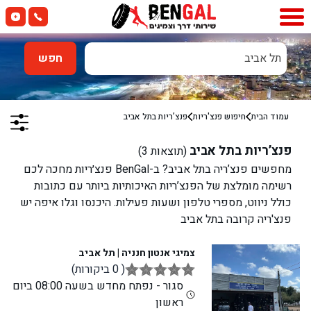
תל אביב
חפש
עמוד הבית
חיפוש פנצ'ריות
פנצ’ריות ב
תל אביב
פנצ’ריות ב
תל אביב
(תוצאות
3
)
מחפשים פנצ’ריה ב
תל אביב
? ב-BenGal פנצ׳ריות מחכה לכם
רשימה מומלצת של הפנצ’ריות האיכותיות ביותר עם כתובות
כולל ניווט, מספרי טלפון ושעות פעילות. היכנסו וגלו איפה יש
פנצ'ריה קרובה ב
תל אביב
צמיגי אנטון חנניה | תל אביב
( 0 ביקורות)
סגור - נפתח מחדש בשעה 08:00 ביום
ראשון