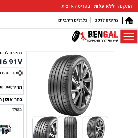
התקנה
ללא עלות
בפריסה ארצית
צמיגים לרכב
גלגלים רזרביים
צמיגים לרכב
16 91V
קוד מהירו
8
מחיר:
₪
368
המחיר
המחיר
הנוכחי
המקור
בחר אופן 
היה:
הוא:
מומלץ
₪ 368.
₪ 288.