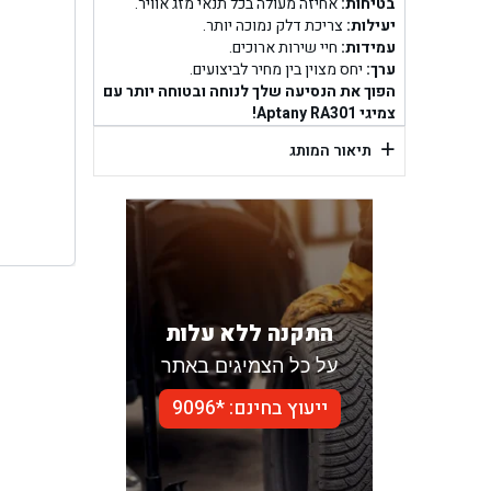
בן ג
בטיחות:
אחיזה מעולה בכל תנאי מזג אוויר.
יעילות:
צריכת דלק נמוכה יותר.
עמידות:
חיי שירות ארוכים.
בן גל -
ערך:
יחס מצוין בין מחיר לביצועים.
הפוך את הנסיעה שלך לנוחה ובטוחה יותר עם
בן
צמיגי Aptany RA301!
+
תיאור המותג
התקנה ללא עלות
על כל הצמיגים באתר
ייעוץ בחינם: *9096