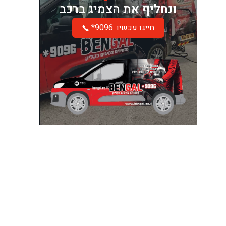
ונחליף את הצמיג ברכב
*חייגו עכשיו: 9096