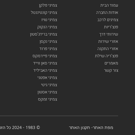
עמוד הבית
צמיגי פלקן
אודות החברה
צמיגי קונטיננטל
צמיגים לרכב
צמיגי טויו
פנצ’ריות
צמיגי הנקוק
שירותי דרך
צמיגי ברידג’סטון
אזורי שירות
צמיגי נקסן
אזורי התקנה
צמיגי פרוד
פנצ’ריה שילת
צמיגי פיירמקס
מאמרים
צמיגי סאן ווייד
צור קשר
צמיגי האביליד
צמיגי אפטני
צמיגי גיטי
צמיגי אסטון
צמיגי זמקס
מפת האתר
-
תקנון האתר
© 1983 - 2024 כל הזכויות שמורות-BenGal