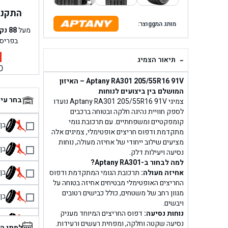
התקנה 
מותג המggוצר:
מעל
88
נק
בפריס
-
תיאור הצמיג
0
Aptany RA301 205/55R16 91V – האיזון
המושלם בין ביצועים לנוחות
בחר עי
צמיגי Aptany RA301 205/55R16 91V נועדו
לספק חוויית נהיגה חלקה ובטוחה ברכבים
קומפקטיים ומשפחתיים. עם תרכובת גומי
בן גל 
מתקדמת ודפוס חריצים אופטימלי, צמיגים אלה
מציעים שילוב ייחודי של אחיזה מעולה, נוחות
בן גל
נסיעה ויעילות דלק.
למה לבחור ב-Aptany RA301?
בן גל
אחיזה מעולה:
תרכובת הגומי המתקדמת ודפוס
החריצים האופטימלי מבטיחים אחיזה בטוחה על
מגוון רחב של משטחים, כולל כבישים רטובים
בן גל
ויבשים.
נוחות נסיעה:
דפוס החריצים המיוחד מעניק
בן 
נסיעה שקטה וחלקה, ומפחית רעשים ורעידות.
למתי ה