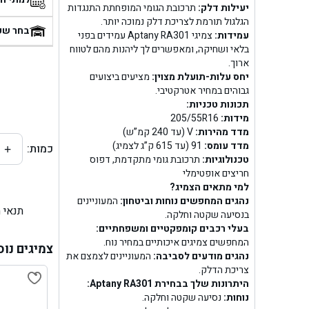
יעילות דלק:
תרכובת הגומי המופחתת התנגדות
בן
הגלגול תורמת לצריכת דלק נמוכה יותר.
בחר שע
עמידות:
צמיגי Aptany RA301 עמידים בפני
בלאי ושחיקה, ומאפשרים לך ליהנות מהם לטווח
בן ג
ארוך.
יחס עלות-תועלת מצוין:
מציעים ביצועים
בן ג
גבוהים במחיר אטרקטיבי.
תכונות טכניות:
בן גל 
מידות:
205/55R16
מדד מהירות:
V (עד 240 קמ”ש)
מדד עומס:
91 (עד 615 ק”ג לצמיג)
כמות:
+
בן גל
טכנולוגיות:
תרכובת גומי מתקדמת, דפוס
חריצים אופטימלי
בן ג
למי מתאים הצמיג?
נהגים המחפשים נוחות וביטחון:
המעוניינים
תנאי 
בן גל
בנסיעה שקטה וחלקה.
בעלי רכבים קומפקטיים ומשפחתיים:
המחפשים צמיגים איכותיים במחיר נוח.
בן
צמיגים נוס
נהגים מודעים לסביבה:
המעוניינים לצמצם את
צריכת הדלק.
בן גל 
היתרונות שלך בבחירת Aptany RA301:
נוחות:
נסיעה שקטה וחלקה.