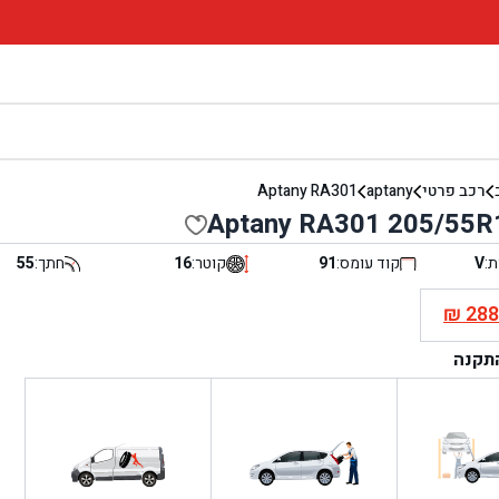
רכב פרטי
aptany
Aptany RA301
Aptany RA301 205/55R
ת:
V
קוד עומס:
91
קוטר:
16
חתך:
55
₪
28
י
התקנה