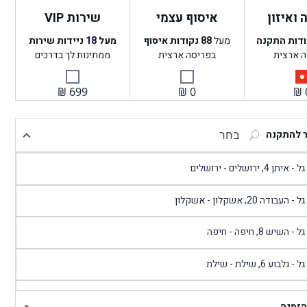
ואיזון
איסוף עצמי
שירות VIP
ודות התקנה
מעל
88
נקודות איסוף
מעל 18 ניידות שירות
ה ארצית
בפריסה ארצית
ממתינות לך בדרכים
₪
699
₪
0
₪
ר להתקנה
בחר
- איתן 4, ירושלים - ירושלים
 - העבודה 20, אשקלון - אשקלון
 - השיש 8, חיפה - חיפה
 - גלבוע 6, שילת - שילת
גל - פוריידיס, כניסה צפונית מול כביש 4 - פרדיס
הזמנה