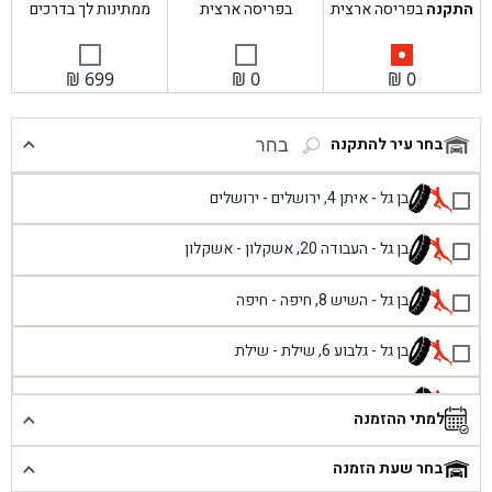
התקנה
בפריסה ארצית
בפריסה ארצית
ממתינות לך בדרכים
₪
699
₪
0
₪
0
בחר עיר להתקנה
בחר
בן גל - איתן 4, ירושלים - ירושלים
בן גל - העבודה 20, אשקלון - אשקלון
בן גל - השיש 8, חיפה - חיפה
בן גל - גלבוע 6, שילת - שילת
בן גל - פוריידיס, כניסה צפונית מול כביש 4 - פרדיס
למתי ההזמנה
בן גל - שכונת אזור תעשייה זעירה, עיילבון - עיילבון
בחר שעת הזמנה