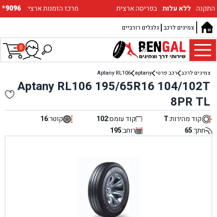
התקנה
ללא עלות
בפריסה ארצית
:מרכז הזמנות ארצי
*9096
צמיגים לרכב
גלגלים רזרביים
0
צמיגים לרכב
רכב פרטי
aptany
Aptany RL106
Aptany RL106 195/65R16 104/102T
8PR TL
קוד מהירות:
T
קוד עומס:
102
קוטר:
16
חתך:
65
רוחב:
195