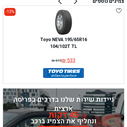
צמיגים נוספים
13%-
Toyo NEVA 195/65R16
104/102T TL
₪
533
₪
613
המחיר
המחיר
המקורי
הנוכחי
היה:
הוא:
₪ 613.
₪ 533.
ניידות שירות שלנו בדרכים בפריסה
ארצית
45 דקות
ונחליף את הצמיג ברכב