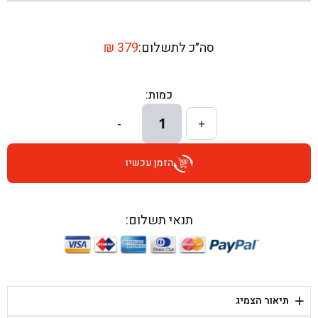
בן גל - שדרות יצחק רבין 1, באר יעקב - באר יעקב
בן גל - דרך השבעה 20, אזור - אזור
סה״כ לתשלום:
379
₪
בן גל - הכוזרי 1, תל אביב - תל אביב
כמות:
בן גל - הרצל 6, גדרה - גדרה
1
-
+
בן גל - שדרות דוד בן גוריון 8, באר שבע - באר שבע
הזמן עכשיו
בן גל - אוסלו 5, שדרות - שדרות
בן גל - תחנת אלון, ערד - ערד
תנאי תשלום:
בן גל - היובלים 26, הוד השרון - הוד השרון
בן גל - קלמן גבריאלוב 41, רחובות - רחובות
+
תיאור הצמיג
בן גל - יפת 88, תל אביב יפו - תל אביב