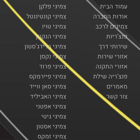
עמוד הבית
צמיגי פלקן
אודות החברה
צמיגי קונטיננטל
צמיגים לרכב
צמיגי טויו
פנצ’ריות
צמיגי הנקוק
שירותי דרך
צמיגי ברידג’סטון
אזורי שירות
צמיגי נקסן
אזורי התקנה
צמיגי פרוד
פנצ’ריה שילת
צמיגי פיירמקס
מאמרים
צמיגי סאן ווייד
צור קשר
צמיגי האביליד
צמיגי אפטני
צמיגי גיטי
צמיגי אסטון
צמיגי זמקס