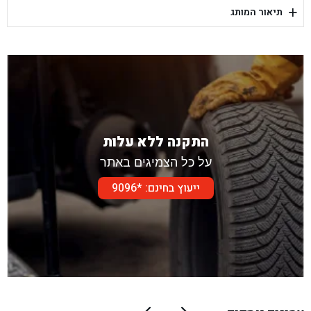
+
תיאור המותג
בן גל - דור אלון הר טוב - בית שמש
התקנה ללא עלות
על כל הצמיגים באתר
ייעוץ בחינם: *9096