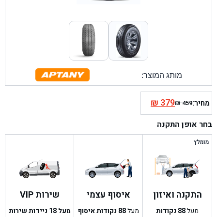
מותג המוצר:
₪
379
מחיר:
₪
459
המחיר
המחיר
הנוכחי
המקורי
בחר אופן התקנה
היה:
הוא:
₪ 459.
₪ 379.
מומלץ
התקנה ואיזון
איסוף עצמי
שירות VIP
מעל
88
נקודות
מעל
88
נקודות איסוף
מעל 18 ניידות שירות