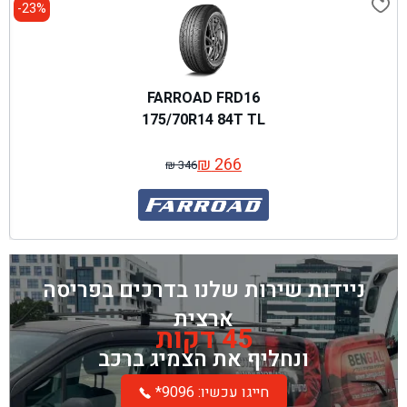
23%-
FARROAD FRD16
175/70R14 84T TL
₪
266
₪
346
המחיר
המחיר
המקורי
הנוכחי
היה:
הוא:
₪ 346.
₪ 266.
ניידות שירות שלנו בדרכים בפריסה
ארצית
45 דקות
ונחליף את הצמיג ברכב
*חייגו עכשיו: 9096