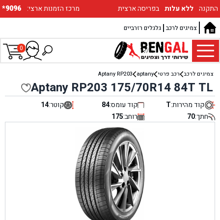
התקנה
ללא עלות
בפריסה ארצית
:מרכז הזמנות ארצי
*9096
צמיגים לרכב
גלגלים רזרביים
0
צמיגים לרכב
רכב פרטי
aptany
Aptany RP203
Aptany RP203 175/70R14 84T TL
קוד מהירות:
T
קוד עומס:
84
קוטר:
14
חתך:
70
רוחב:
175