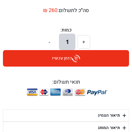
בן גל - דרך השבעה 20, אזור - אזור
סה״כ לתשלום:
260
₪
בן גל - הכוזרי 1, תל אביב - תל אביב
כמות:
בן גל - הרצל 6, גדרה - גדרה
1
-
+
בן גל - שדרות דוד בן גוריון 8, באר שבע - באר שבע
הזמן עכשיו
בן גל - אוסלו 5, שדרות - שדרות
בן גל - תחנת אלון, ערד - ערד
תנאי תשלום:
בן גל - היובלים 26, הוד השרון - הוד השרון
בן גל - קלמן גבריאלוב 41, רחובות - רחובות
+
תיאור הצמיג
בן גל - יפת 88, תל אביב יפו - תל אביב
+
תיאור המותג
בן גל - דור אלון הר טוב - בית שמש