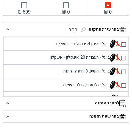
₪
699
₪
0
₪
0
בחר עיר להתקנה
בחר
בן גל - איתן 4, ירושלים - ירושלים
בן גל - העבודה 20, אשקלון - אשקלון
בן גל - השיש 8, חיפה - חיפה
בן גל - גלבוע 6, שילת - שילת
בן גל - פוריידיס, כניסה צפונית מול כביש 4 - פרדיס
למתי ההזמנה
בן גל - שכונת אזור תעשייה זעירה, עיילבון - עיילבון
בחר שעת הזמנה
בן גל - שדרות יצחק רבין 1, באר יעקב - באר יעקב