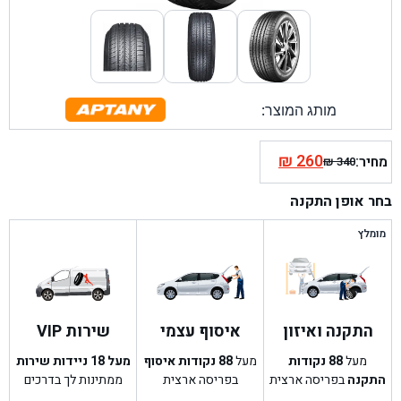
מותג המוצר:
₪
260
מחיר:
₪
340
המחיר
המחיר
הנוכחי
המקורי
בחר אופן התקנה
היה:
הוא:
₪ 340.
₪ 260.
מומלץ
התקנה ואיזון
איסוף עצמי
שירות VIP
מעל
88
נקודות
מעל
88
נקודות איסוף
מעל 18 ניידות שירות
התקנה
בפריסה ארצית
בפריסה ארצית
ממתינות לך בדרכים