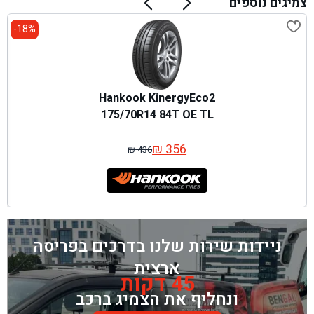
צמיגים נוספים
18%-
Hankook KinergyEco2
175/70R14 84T OE TL
₪
356
₪
436
המחיר
המחיר
המקורי
הנוכחי
היה:
הוא:
₪ 436.
₪ 356.
ניידות שירות שלנו בדרכים בפריסה
ארצית
45 דקות
ונחליף את הצמיג ברכב