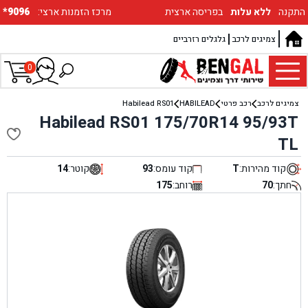
התקנה
ללא עלות
בפריסה ארצית
:מרכז הזמנות ארצי
*9096
צמיגים לרכב
גלגלים רזרביים
0
צמיגים לרכב
רכב פרטי
HABILEAD
Habilead RS01
Habilead RS01 175/70R14 95/93T
TL
קוד מהירות:
T
קוד עומס:
93
קוטר:
14
חתך:
70
רוחב:
175