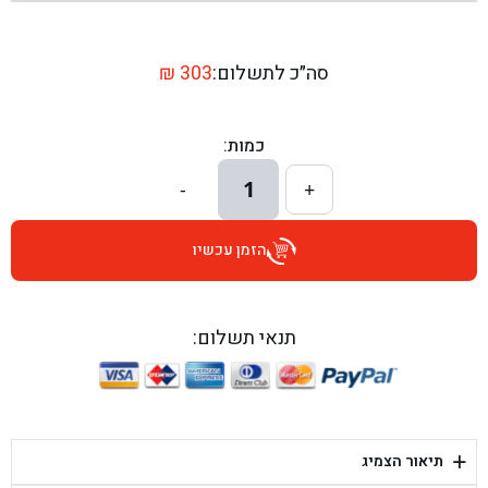
בן גל - שדרות יצחק רבין 1, באר יעקב - באר יעקב
בן גל - דרך השבעה 20, אזור - אזור
סה״כ לתשלום:
303
₪
בן גל - הכוזרי 1, תל אביב - תל אביב
כמות:
בן גל - הרצל 6, גדרה - גדרה
1
-
+
בן גל - שדרות דוד בן גוריון 8, באר שבע - באר שבע
הזמן עכשיו
בן גל - אוסלו 5, שדרות - שדרות
בן גל - תחנת אלון, ערד - ערד
תנאי תשלום:
בן גל - היובלים 26, הוד השרון - הוד השרון
בן גל - קלמן גבריאלוב 41, רחובות - רחובות
+
תיאור הצמיג
בן גל - יפת 88, תל אביב יפו - תל אביב