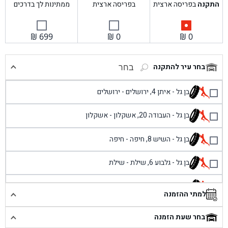
התקנה
בפריסה ארצית
בפריסה ארצית
ממתינות לך בדרכים
₪
699
₪
0
₪
0
בחר עיר להתקנה
בחר
בן גל - איתן 4, ירושלים - ירושלים
בן גל - העבודה 20, אשקלון - אשקלון
בן גל - השיש 8, חיפה - חיפה
בן גל - גלבוע 6, שילת - שילת
בן גל - פוריידיס, כניסה צפונית מול כביש 4 - פרדיס
למתי ההזמנה
בן גל - שכונת אזור תעשייה זעירה, עיילבון - עיילבון
בחר שעת הזמנה