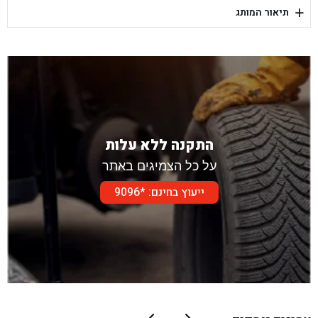
+
תיאור המותג
בן גל - דור אלון הר טוב - בית שמש
התקנה ללא עלות
על כל הצמיגים באתר
ייעוץ בחינם: *9096