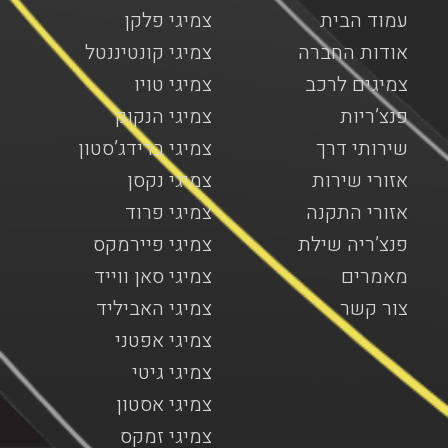
עמוד הבית
צמיגי פלקן
אודות החברה
צמיגי קונטיננטל
צמיגים לרכב
צמיגי טויו
פנצ’ריות
צמיגי הנקוק
שירותי דרך
צמיגי ברידג’סטון
אזורי שירות
צמיגי נקסן
אזורי התקנה
צמיגי פרוד
פנצ’ריה שילת
צמיגי פיירמקס
מאמרים
צמיגי סאן ווייד
צור קשר
צמיגי האביליד
צמיגי אפטני
צמיגי גיטי
צמיגי אסטון
צמיגי זמקס