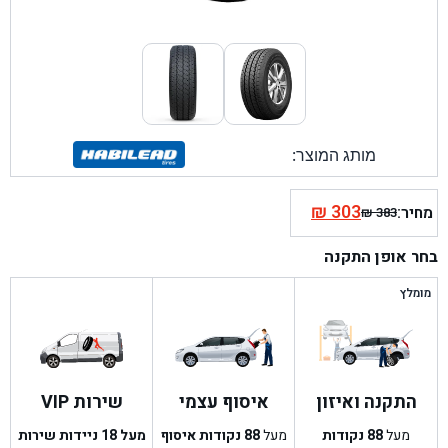
מותג המוצר:
₪
303
מחיר:
₪
383
המחיר
המחיר
הנוכחי
המקורי
בחר אופן התקנה
היה:
הוא:
₪ 383.
₪ 303.
מומלץ
התקנה ואיזון
איסוף עצמי
שירות VIP
מעל
88
נקודות
מעל
88
נקודות איסוף
מעל 18 ניידות שירות