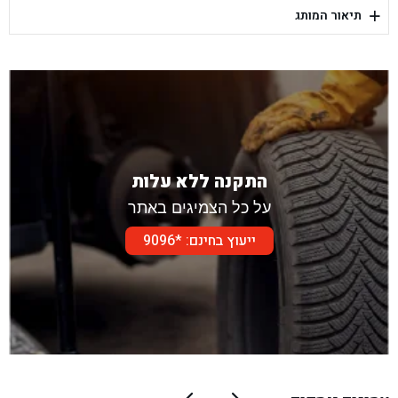
+
תיאור המותג
בן גל - דור אלון הר טוב - בית שמש
התקנה ללא עלות
על כל הצמיגים באתר
ייעוץ בחינם: *9096