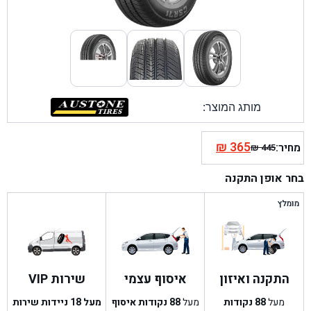
מותג המוצר:
₪
365
מחיר:
₪
445
המחיר
המחיר
הנוכחי
המקורי
בחר אופן התקנה
היה:
הוא:
₪ 445.
₪ 365.
מומלץ
התקנה ואיזון
איסוף עצמי
שירות VIP
מעל
88
נקודות
מעל
88
נקודות איסוף
מעל 18 ניידות שירות