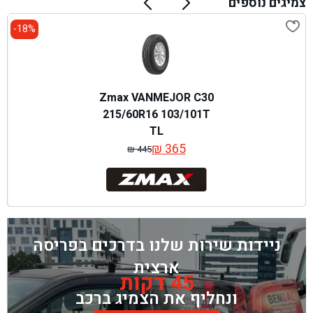
צמיגים נוספים
18%-
Zmax VANMEJOR C30
215/60R16 103/101T
TL
₪
365
₪
445
המחיר
המחיר
המקורי
הנוכחי
היה:
הוא:
₪ 445.
₪ 365.
ניידות שירות שלנו בדרכים בפריסה
ארצית
45 דקות
ונחליף את הצמיג ברכב