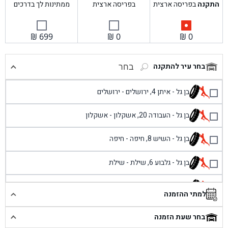
התקנה
בפריסה ארצית
בפריסה ארצית
ממתינות לך בדרכים
₪
699
₪
0
₪
0
בחר עיר להתקנה
בחר
בן גל - איתן 4, ירושלים - ירושלים
בן גל - העבודה 20, אשקלון - אשקלון
בן גל - השיש 8, חיפה - חיפה
בן גל - גלבוע 6, שילת - שילת
בן גל - פוריידיס, כניסה צפונית מול כביש 4 - פרדיס
למתי ההזמנה
בן גל - שכונת אזור תעשייה זעירה, עיילבון - עיילבון
בחר שעת הזמנה