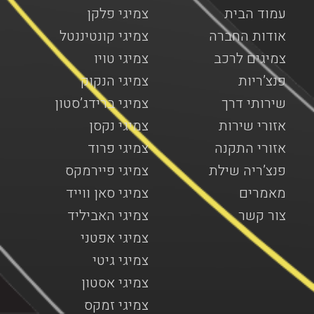
עמוד הבית
צמיגי פלקן
אודות החברה
צמיגי קונטיננטל
צמיגים לרכב
צמיגי טויו
פנצ’ריות
צמיגי הנקוק
שירותי דרך
צמיגי ברידג’סטון
אזורי שירות
צמיגי נקסן
אזורי התקנה
צמיגי פרוד
פנצ’ריה שילת
צמיגי פיירמקס
מאמרים
צמיגי סאן ווייד
צור קשר
צמיגי האביליד
צמיגי אפטני
צמיגי גיטי
צמיגי אסטון
צמיגי זמקס