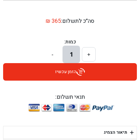
בן גל - שדרות יצחק רבין 1, באר יעקב - באר יעקב
בן גל - דרך השבעה 20, אזור - אזור
סה״כ לתשלום:
365
₪
בן גל - הכוזרי 1, תל אביב - תל אביב
כמות:
בן גל - הרצל 6, גדרה - גדרה
1
-
+
בן גל - שדרות דוד בן גוריון 8, באר שבע - באר שבע
הזמן עכשיו
בן גל - אוסלו 5, שדרות - שדרות
בן גל - תחנת אלון, ערד - ערד
תנאי תשלום:
בן גל - היובלים 26, הוד השרון - הוד השרון
בן גל - קלמן גבריאלוב 41, רחובות - רחובות
+
תיאור הצמיג
בן גל - יפת 88, תל אביב יפו - תל אביב