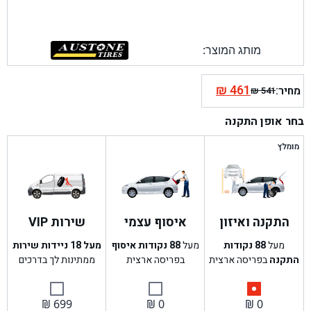
מותג המוצר:
₪
461
מחיר:
₪
541
המחיר
המחיר
הנוכחי
המקורי
בחר אופן התקנה
היה:
הוא:
₪ 541.
₪ 461.
מומלץ
התקנה ואיזון
איסוף עצמי
שירות VIP
מעל
88
נקודות
מעל
88
נקודות איסוף
מעל 18 ניידות שירות
התקנה
בפריסה ארצית
בפריסה ארצית
ממתינות לך בדרכים
₪
699
₪
0
₪
0