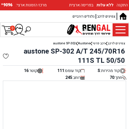
התקנה
ללא עלות
בפריסה ארצית
:מרכז הזמנות ארצי
*9096
צמיגים לרכב
גלגלים רזרביים
0
צמיגים לרכב
רכב פרטי
Austone
austone SP-302
austone SP-302 A/T 245/70R16
111S TL 50/50
קוד מהירות:
S
קוד עומס:
111
קוטר:
16
חתך:
70
רוחב:
245