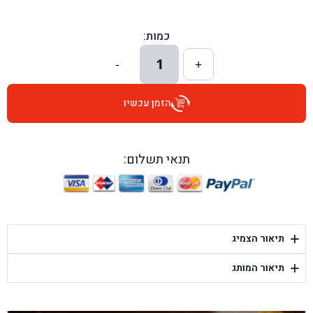
בן גל - הכוזרי 1, תל אביב - תל אביב
כמות:
בן גל - הרצל 6, גדרה - גדרה
1
-
+
בן גל - שדרות דוד בן גוריון 8, באר שבע - באר שבע
הזמן עכשיו
בן גל - אוסלו 5, שדרות - שדרות
בן גל - תחנת אלון, ערד - ערד
תנאי תשלום:
בן גל - היובלים 26, הוד השרון - הוד השרון
בן גל - קלמן גבריאלוב 41, רחובות - רחובות
+
תיאור הצמיג
בן גל - יפת 88, תל אביב יפו - תל אביב
+
תיאור המותג
בן גל - דור אלון הר טוב - בית שמש