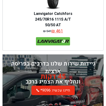
Lanvigator Catchfors
245/70R16 111S A/T
50/50 AT
₪
461
₪
541
המחיר
המחיר
המקורי
הנוכחי
היה:
הוא:
₪ 541.
₪ 461.
ניידות שירות שלנו בדרכים בפריסה
ארצית
45 דקות
ונחליף את הצמיג ברכב
*חייגו עכשיו: 9096