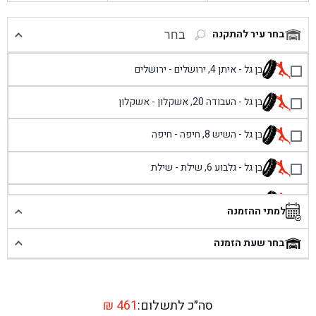
בחר עיר להתקנה
בחר
בן גל - איתן 4, ירושלים - ירושלים
בן גל - העבודה 20, אשקלון - אשקלון
בן גל - השיש 8, חיפה - חיפה
בן גל - גלבוע 6, שילת - שילת
בן גל - פוריידיס, כניסה צפונית מול כביש 4 - פרדיס
למתי ההזמנה
בן גל - שכונת אזור תעשייה זעירה, עיילבון - עיילבון
בחר שעת הזמנה
בן גל - שדרות יצחק רבין 1, באר יעקב - באר יעקב
בן גל - דרך השבעה 20, אזור - אזור
סה״כ לתשלום:
461
₪