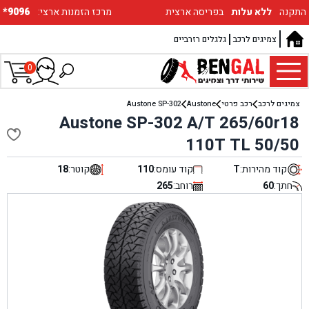
התקנה
ללא עלות
בפריסה ארצית
:מרכז הזמנות ארצי
*9096
צמיגים לרכב
גלגלים רזרביים
0
צמיגים לרכב
רכב פרטי
Austone
Austone SP-302
Austone SP-302 A/T 265/60r18
110T TL 50/50
קוד מהירות:
T
קוד עומס:
110
קוטר:
18
חתך:
60
רוחב:
265