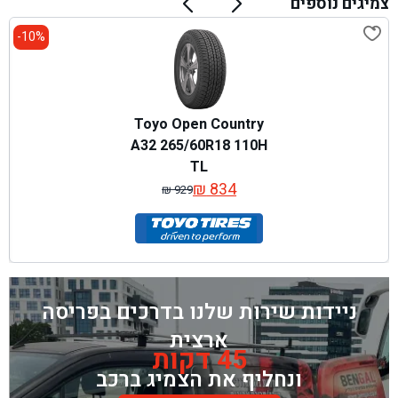
צמיגים נוספים
10%-
Toyo Open Country
A32 265/60R18 110H
TL
₪
834
₪
929
המחיר
המחיר
המקורי
הנוכחי
היה:
הוא:
₪ 929.
₪ 834.
ניידות שירות שלנו בדרכים בפריסה
ארצית
45 דקות
ונחליף את הצמיג ברכב