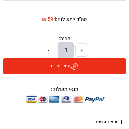
בן גל - שדרות יצחק רבין 1, באר יעקב - באר יעקב
בן גל - דרך השבעה 20, אזור - אזור
סה״כ לתשלום:
594
₪
בן גל - הכוזרי 1, תל אביב - תל אביב
כמות:
בן גל - הרצל 6, גדרה - גדרה
1
-
+
בן גל - שדרות דוד בן גוריון 8, באר שבע - באר שבע
הזמן עכשיו
בן גל - אוסלו 5, שדרות - שדרות
בן גל - תחנת אלון, ערד - ערד
תנאי תשלום:
בן גל - היובלים 26, הוד השרון - הוד השרון
בן גל - קלמן גבריאלוב 41, רחובות - רחובות
+
תיאור הצמיג
בן גל - יפת 88, תל אביב יפו - תל אביב