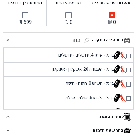
התקנה
בפריסה ארצית
בפריסה ארצית
ממתינות לך בדרכים
₪
699
₪
0
₪
0
בחר עיר להתקנה
בחר
בן גל - איתן 4, ירושלים - ירושלים
בן גל - העבודה 20, אשקלון - אשקלון
בן גל - השיש 8, חיפה - חיפה
בן גל - גלבוע 6, שילת - שילת
בן גל - פוריידיס, כניסה צפונית מול כביש 4 - פרדיס
למתי ההזמנה
בן גל - שכונת אזור תעשייה זעירה, עיילבון - עיילבון
בחר שעת הזמנה