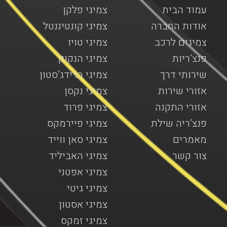
עמוד הבית
צמיגי פלקן
אודות החברה
צמיגי קונטיננטל
צמיגים לרכב
צמיגי טויו
פנצ’ריות
צמיגי הנקוק
שירותי דרך
צמיגי ברידג’סטון
אזורי שירות
צמיגי נקסן
אזורי התקנה
צמיגי פרוד
פנצ’ריה שילת
צמיגי פיירמקס
מאמרים
צמיגי סאן ווייד
צור קשר
צמיגי האביליד
צמיגי אפטני
צמיגי גיטי
צמיגי אסטון
צמיגי זמקס