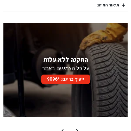
+
תיאור המותג
בן גל - דור אלון הר טוב - בית שמש
התקנה ללא עלות
על כל הצמיגים באתר
ייעוץ בחינם: *9096