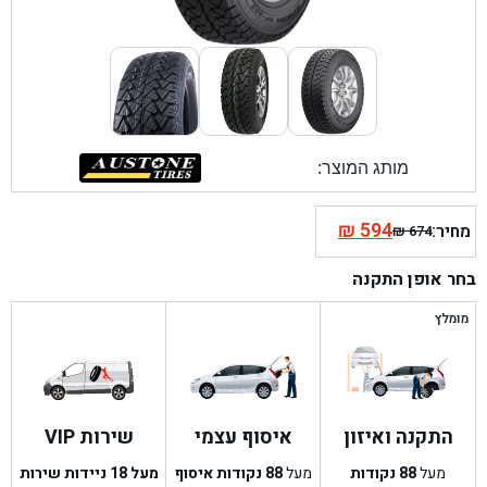
מותג המוצר:
₪
594
מחיר:
₪
674
המחיר
המחיר
הנוכחי
המקורי
בחר אופן התקנה
היה:
הוא:
₪ 674.
₪ 594.
מומלץ
התקנה ואיזון
איסוף עצמי
שירות VIP
מעל
88
נקודות
מעל
88
נקודות איסוף
מעל 18 ניידות שירות