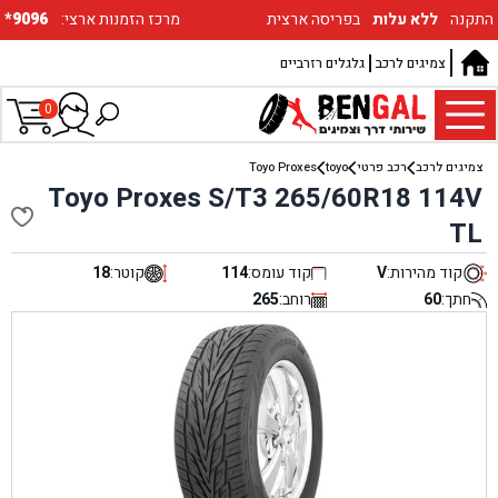
התקנה
ללא עלות
בפריסה ארצית
:מרכז הזמנות ארצי
*9096
צמיגים לרכב
גלגלים רזרביים
0
צמיגים לרכב
רכב פרטי
toyo
Toyo Proxes
Toyo Proxes S/T3 265/60R18 114V
TL
קוד מהירות:
V
קוד עומס:
114
קוטר:
18
חתך:
60
רוחב:
265