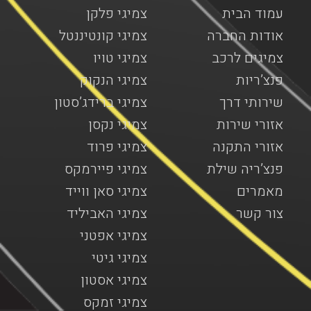
עמוד הבית
צמיגי פלקן
אודות החברה
צמיגי קונטיננטל
צמיגים לרכב
צמיגי טויו
פנצ’ריות
צמיגי הנקוק
שירותי דרך
צמיגי ברידג’סטון
אזורי שירות
צמיגי נקסן
אזורי התקנה
צמיגי פרוד
פנצ’ריה שילת
צמיגי פיירמקס
מאמרים
צמיגי סאן ווייד
צור קשר
צמיגי האביליד
צמיגי אפטני
צמיגי גיטי
צמיגי אסטון
צמיגי זמקס