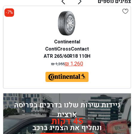
צמיגים נוספים
7%-
Continental
ContiCrossContact
ATR 265/60R18 110H
FR
₪
1,260
₪
1,355
המחיר
המחיר
המקורי
הנוכחי
היה:
הוא:
₪ 1,355.
₪ 1,260.
ניידות שירות שלנו בדרכים בפריסה
ארצית
45 דקות
ונחליף את הצמיג ברכב