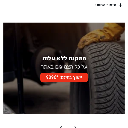
+
תיאור המותג
בן גל - דור אלון הר טוב - בית שמש
התקנה ללא עלות
על כל הצמיגים באתר
ייעוץ בחינם: *9096