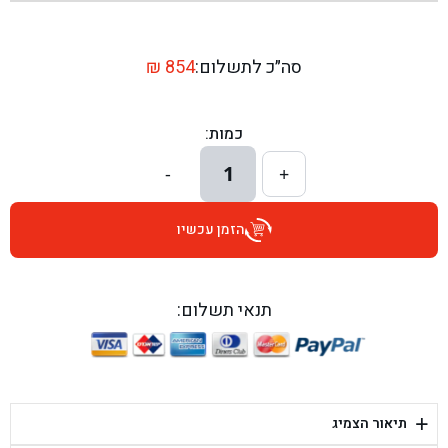
בן גל - שדרות יצחק רבין 1, באר יעקב - באר יעקב
בן גל - דרך השבעה 20, אזור - אזור
סה״כ לתשלום:
854
₪
בן גל - הכוזרי 1, תל אביב - תל אביב
כמות:
בן גל - הרצל 6, גדרה - גדרה
1
-
+
בן גל - שדרות דוד בן גוריון 8, באר שבע - באר שבע
הזמן עכשיו
בן גל - אוסלו 5, שדרות - שדרות
בן גל - תחנת אלון, ערד - ערד
תנאי תשלום:
בן גל - היובלים 26, הוד השרון - הוד השרון
בן גל - קלמן גבריאלוב 41, רחובות - רחובות
+
תיאור הצמיג
בן גל - יפת 88, תל אביב יפו - תל אביב