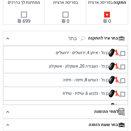
התקנה
בפריסה ארצית
בפריסה ארצית
ממתינות לך בדרכים
₪
699
₪
0
₪
0
בחר עיר להתקנה
בחר
בן גל - איתן 4, ירושלים - ירושלים
בן גל - העבודה 20, אשקלון - אשקלון
בן גל - השיש 8, חיפה - חיפה
בן גל - גלבוע 6, שילת - שילת
בן גל - פוריידיס, כניסה צפונית מול כביש 4 - פרדיס
למתי ההזמנה
בן גל - שכונת אזור תעשייה זעירה, עיילבון - עיילבון
בחר שעת הזמנה