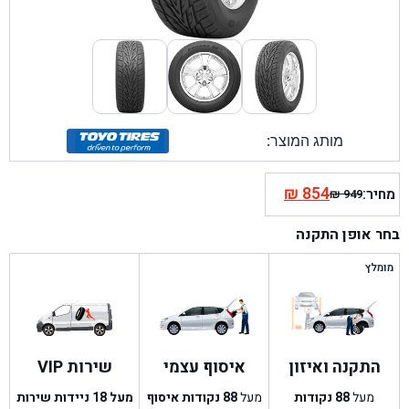
מותג המוצר:
₪
854
מחיר:
₪
949
המחיר
המחיר
הנוכחי
המקורי
בחר אופן התקנה
היה:
הוא:
₪ 949.
₪ 854.
מומלץ
התקנה ואיזון
איסוף עצמי
שירות VIP
מעל
88
נקודות
מעל
88
נקודות איסוף
מעל 18 ניידות שירות