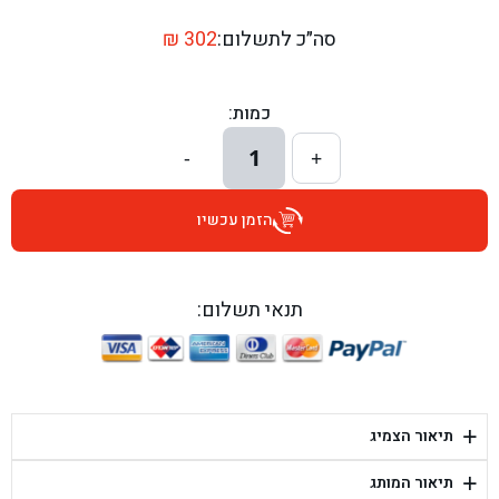
בן גל - דרך השבעה 20, אזור - אזור
סה״כ לתשלום:
302
₪
בן גל - הכוזרי 1, תל אביב - תל אביב
כמות:
בן גל - הרצל 6, גדרה - גדרה
1
-
+
בן גל - שדרות דוד בן גוריון 8, באר שבע - באר שבע
הזמן עכשיו
בן גל - אוסלו 5, שדרות - שדרות
בן גל - תחנת אלון, ערד - ערד
תנאי תשלום:
בן גל - היובלים 26, הוד השרון - הוד השרון
בן גל - קלמן גבריאלוב 41, רחובות - רחובות
+
תיאור הצמיג
בן גל - יפת 88, תל אביב יפו - תל אביב
+
תיאור המותג
בן גל - דור אלון הר טוב - בית שמש