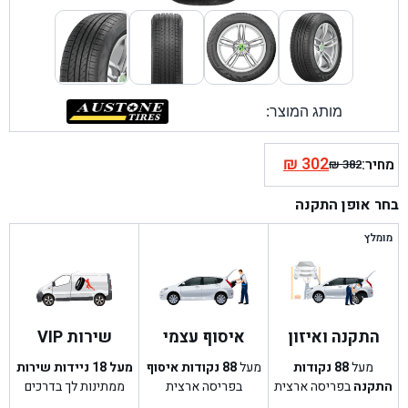
מותג המוצר:
₪
302
מחיר:
₪
382
המחיר
המחיר
הנוכחי
המקורי
בחר אופן התקנה
היה:
הוא:
₪ 382.
₪ 302.
מומלץ
התקנה ואיזון
איסוף עצמי
שירות VIP
מעל
88
נקודות
מעל
88
נקודות איסוף
מעל 18 ניידות שירות
התקנה
בפריסה ארצית
בפריסה ארצית
ממתינות לך בדרכים