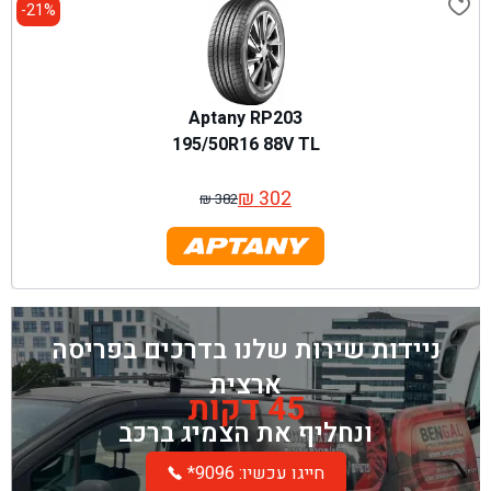
21%-
Aptany RP203
195/50R16 88V TL
₪
302
₪
382
המחיר
המחיר
המקורי
הנוכחי
היה:
הוא:
₪ 382.
₪ 302.
ניידות שירות שלנו בדרכים בפריסה
ארצית
45 דקות
ונחליף את הצמיג ברכב
*חייגו עכשיו: 9096