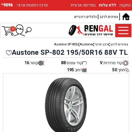
התקנה
ללא עלות
בפריסה ארצית
:מרכז הזמנות ארצי
*9096
צמיגים לרכב
גלגלים רזרביים
0
צמיגים לרכב
רכב פרטי
Austone
Austone SP-802
Austone SP-802 195/50R16 88V TL
קוד מהירות:
V
קוד עומס:
88
קוטר:
16
חתך:
50
רוחב:
195