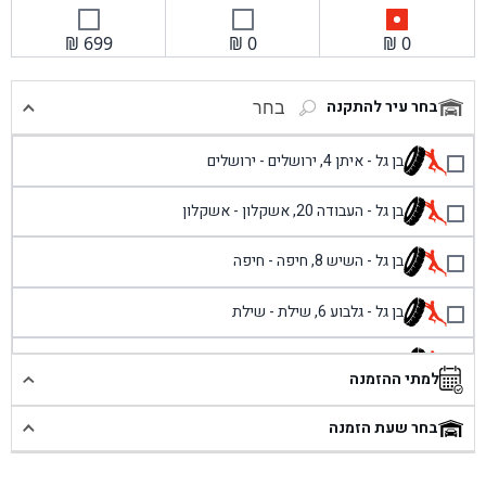
₪
699
₪
0
₪
0
בחר עיר להתקנה
בחר
בן גל - איתן 4, ירושלים - ירושלים
בן גל - העבודה 20, אשקלון - אשקלון
בן גל - השיש 8, חיפה - חיפה
בן גל - גלבוע 6, שילת - שילת
בן גל - פוריידיס, כניסה צפונית מול כביש 4 - פרדיס
למתי ההזמנה
בן גל - שכונת אזור תעשייה זעירה, עיילבון - עיילבון
בחר שעת הזמנה
בן גל - שדרות יצחק רבין 1, באר יעקב - באר יעקב