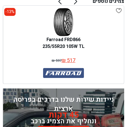
צמיגים נוספים
13%-
Farroad FRD866
235/55R20 105W TL
₪
517
₪
597
המחיר
המחיר
המקורי
הנוכחי
היה:
הוא:
₪ 597.
₪ 517.
ניידות שירות שלנו בדרכים בפריסה
ארצית
45 דקות
ונחליף את הצמיג ברכב