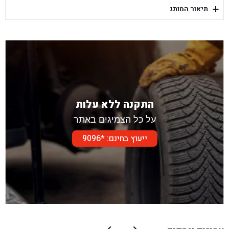
+
תיאור המותג
בן גל - דור אלון הר טוב - בית שמש
התקנה ללא עלות
על כל הצמיגים באתר
ייעוץ בחינם: *9096