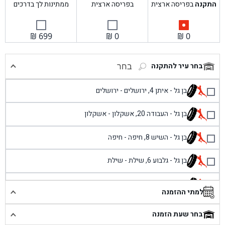
התקנה
בפריסה ארצית
בפריסה ארצית
ממתינות לך בדרכים
₪
699
₪
0
₪
0
בחר עיר להתקנה
בחר
בן גל - איתן 4, ירושלים - ירושלים
בן גל - העבודה 20, אשקלון - אשקלון
בן גל - השיש 8, חיפה - חיפה
בן גל - גלבוע 6, שילת - שילת
בן גל - פוריידיס, כניסה צפונית מול כביש 4 - פרדיס
למתי ההזמנה
בן גל - שכונת אזור תעשייה זעירה, עיילבון - עיילבון
בחר שעת הזמנה