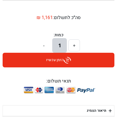
בן גל - שדרות יצחק רבין 1, באר יעקב - באר יעקב
בן גל - דרך השבעה 20, אזור - אזור
סה״כ לתשלום:
1,161
₪
בן גל - הכוזרי 1, תל אביב - תל אביב
כמות:
בן גל - הרצל 6, גדרה - גדרה
1
-
+
בן גל - שדרות דוד בן גוריון 8, באר שבע - באר שבע
הזמן עכשיו
בן גל - אוסלו 5, שדרות - שדרות
בן גל - תחנת אלון, ערד - ערד
תנאי תשלום:
בן גל - היובלים 26, הוד השרון - הוד השרון
בן גל - קלמן גבריאלוב 41, רחובות - רחובות
+
תיאור הצמיג
בן גל - יפת 88, תל אביב יפו - תל אביב