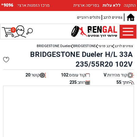
התקנה
ללא עלות
בפריסה ארצית
:מרכז הזמנות ארצי
*9096
צמיגים לרכב
גלגלים רזרביים
0
צמיגים לרכב
רכב פרטי
BRIDGESTONE
BRIDGESTONE Dueler
BRIDGESTONE Dueler H/L 33A
235/55R20 102V
קוד מהירות:
V
קוד עומס:
102
קוטר:
20
חתך:
55
רוחב:
235