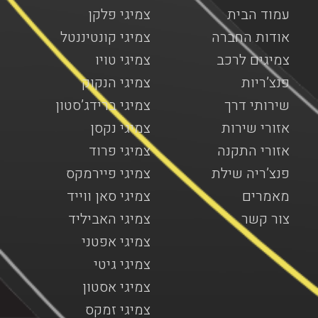
עמוד הבית
צמיגי פלקן
אודות החברה
צמיגי קונטיננטל
צמיגים לרכב
צמיגי טויו
פנצ’ריות
צמיגי הנקוק
שירותי דרך
צמיגי ברידג’סטון
אזורי שירות
צמיגי נקסן
אזורי התקנה
צמיגי פרוד
פנצ’ריה שילת
צמיגי פיירמקס
מאמרים
צמיגי סאן ווייד
צור קשר
צמיגי האביליד
צמיגי אפטני
צמיגי גיטי
צמיגי אסטון
צמיגי זמקס